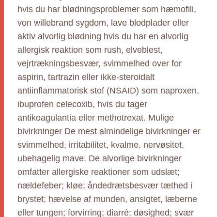
hvis du har blødningsproblemer som hæmofili,
von willebrand sygdom, lave blodplader eller
aktiv alvorlig blødning hvis du har en alvorlig
allergisk reaktion som rush, elveblest,
vejrtrækningsbesvær, svimmelhed over for
aspirin, tartrazin eller ikke-steroidalt
antiinflammatorisk stof (NSAID) som naproxen,
ibuprofen celecoxib, hvis du tager
antikoagulantia eller methotrexat. Mulige
bivirkninger De mest almindelige bivirkninger er
svimmelhed, irritabilitet, kvalme, nervøsitet,
ubehagelig mave. De alvorlige bivirkninger
omfatter allergiske reaktioner som udslæt;
nældefeber; kløe; åndedrætsbesvær tæthed i
brystet; hævelse af munden, ansigtet, læberne
eller tungen; forvirring; diarré; døsighed; svær