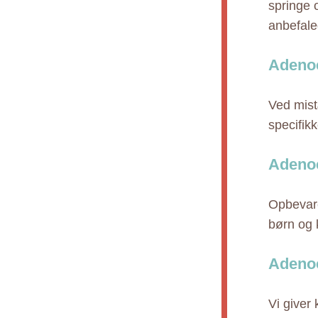
springe 
anbefale
Adenoc
Ved mist
specifik
Adenoc
Opbevare
børn og 
Adenoc
Vi giver