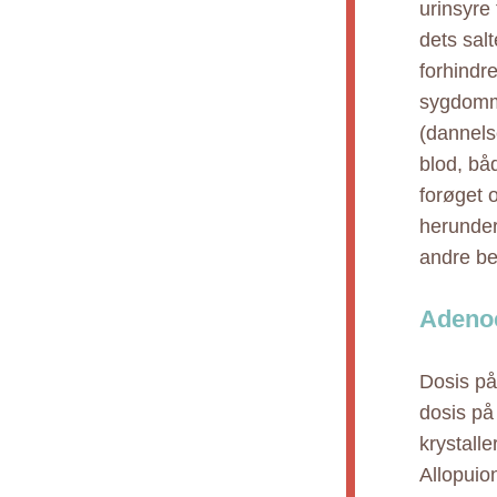
urinsyre
dets sal
forhindr
sygdomme
(dannels
blod, bå
forøget 
herunder
andre be
Adenoc
Dosis på
dosis på
krystall
Allopuion