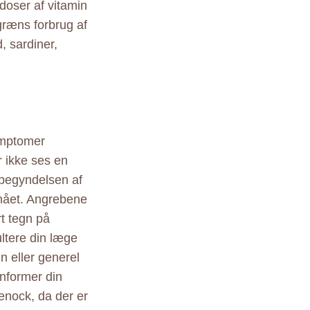
doser af vitamin
græns forbrug af
, sardiner,
ymptomer
r ikke ses en
i begyndelsen af
nået. Angrebene
rt tegn på
ltere din læge
n eller generel
Informer din
denock, da der er