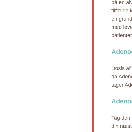
på en alv
tilfælde
en grund 
med leve
patiente
Adenoc
Dosis af
da Adeno
tager Ad
Adenoc
Tag den 
din næst