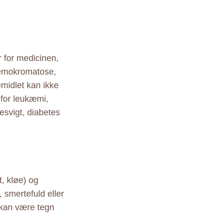
 for medicinen,
hæmokromatose,
midlet kan ikke
 for leukæmi,
esvigt, diabetes
t, kløe) og
 smertefuld eller
e kan være tegn