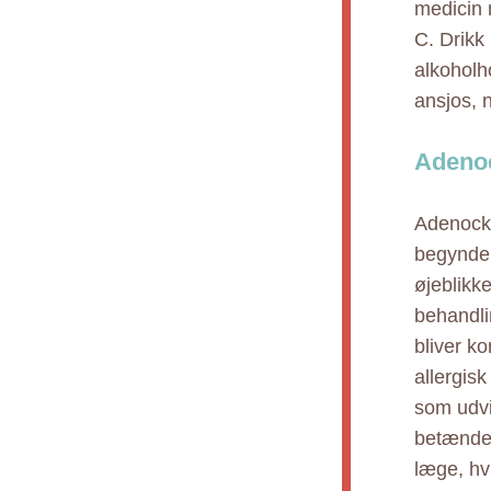
medicin 
C. Drikk
alkoholh
ansjos, n
Adenoc
Adenock 
begynder
øjeblikke
behandli
bliver ko
allergis
som udvi
betændels
læge, hv