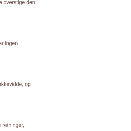
ke overstige den
er ingen
ækkevidde, og
 retninger,