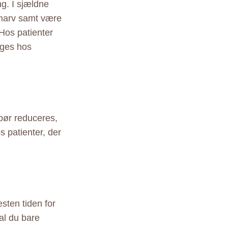
ng. I sjældne
emarv samt være
 Hos patienter
øges hos
 bør reduceres,
 patienter, der
sten tiden for
al du bare