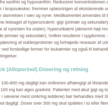
 fra xanthin og hypoxanthin. Reducerer koncentrationen a
te i kropsvæsker, fremmer opløsningen af eksisterende ur
er dannelsen i væv og nyrer. Medikamentet anvendes til 
 ledsaget af hyperuricæmi: gigt (primær og sekundær), 
e af nyresten fra urater); hyperurikæmi (abnormt højt niv
de primær og sekundær), hvilket resulterer i sygdomme, 
opløsning af nukleoproteiner og forhøjede niveauer af urin
 ved forskellige former for leukæmier og også til behandl
tingelser.
k (Allopurinol) Dosering og retning
 100-800 mg dagligt kan ordineres afhængigt af tilstand
 100 mg kan øges gradvist. Patienter med akut gigt og to
er i vævene mest omkring leddene) bør behandles med 
ol dagligt. Doser over 300 mg skal opdeles i to eller fler