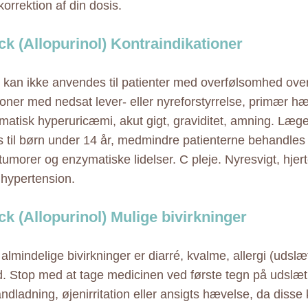
korrektion af din dosis.
k (Allopurinol) Kontraindikationer
kan ikke anvendes til patienter med overfølsomhed over
oner med nedsat lever- eller nyreforstyrrelse, primær 
atisk hyperuricæmi, akut gigt, graviditet, amning. Læge
s til børn under 14 år, medmindre patienterne behandles
tumorer og enzymatiske lidelser. C pleje. Nyresvigt, hjert
, hypertension.
k (Allopurinol) Mulige bivirkninger
lmindelige bivirkninger er diarré, kvalme, allergi (udslæ
. Stop med at tage medicinen ved første tegn på udslæt,
andladning, øjenirritation eller ansigts hævelse, da diss