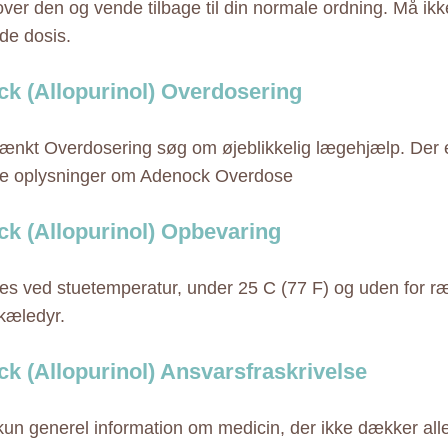
over den og vende tilbage til din normale ordning. Må ik
de dosis.
k (Allopurinol) Overdosering
ænkt Overdosering søg om øjeblikkelig lægehjælp. Der 
ke oplysninger om Adenock Overdose
k (Allopurinol) Opbevaring
s ved stuetemperatur, under 25 C (77 F) og uden for r
kæledyr.
k (Allopurinol) Ansvarsfraskrivelse
 kun generel information om medicin, der ikke dækker alle