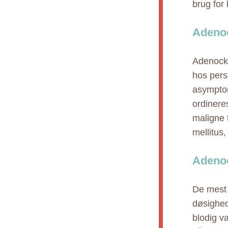
brug for 
Adenoc
Adenock 
hos pers
asymptom
ordinere
maligne 
mellitus
Adenoc
De mest a
døsighed
blodig v