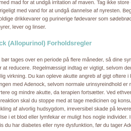
med mad for at undgå irritation af maven. Tag ikke store 
 rigeligt med vand for at undgå dannelse af nyresten. Be
oldige drikkevarer og purinerige fødevarer som sødebrød
yrer, lever og linser.
k (Allopurinol) Forholdsregler
bør tages over en periode på flere måneder, så dine s
 at reducere. Regelmæssigt indtag er vigtigt, selvom de
lig virkning. Du kan opleve akutte angreb af gigt oftere 
ngen med Adenock, selvom normale urinsyreindhold er 
rtere og mindre akutte, da terapien fortsætter. Ved ethve
k reaktion skal du stoppe med at tage medicinen og konsu
kling af alvorlig hudsygdom, irreversibel skade på levere
e i et blod eller lymfekar er muligt hos nogle individer. 
is du har diabetes eller nyre dysfunktion, før du tager A