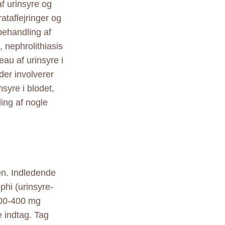
f urinsyre og
ataflejringer og
behandling af
nephrolithiasis
eau af urinsyre i
der involverer
syre i blodet,
ing af nogle
en. Indledende
phi (urinsyre-
300-400 mg
e indtag. Tag