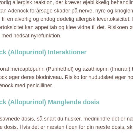
orlig allergisk reaktion, der kræver øjeblikkelig behandli
 kan Adenock forårsage skader på nerve, nyre og knogl
til en alvorlig og endog dødelig allergisk levertoksicitet.
rtoksicitet kan appetitab og kløe vidne til det. Risikoen 
r med nedsat nyrefunktion.
k (Allopurinol) Interaktioner
 oral mercaptopurin (Purinethol) og azathioprin (Imuran)
ck øger deres blodniveau. Risiko for hududslæt øger hos
enock med penicilliner.
k (Allopurinol) Manglende dosis
savnede dosis, så snart du husker, medmindre det er næ
e dosis. Hvis det er næsten tiden for din næste dosis, sk