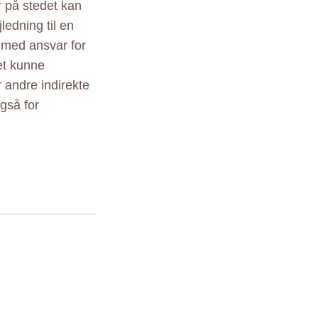
r på stedet kan
ledning til en
 med ansvar for
det kunne
r andre indirekte
gså for