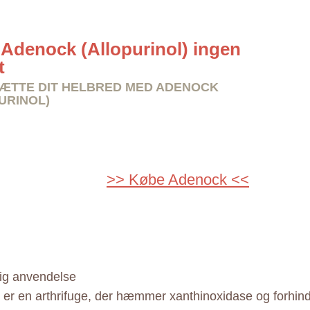
Adenock (Allopurinol) ingen
t
ÆTTE DIT HELBRED MED ADENOCK
URINOL)
>> Købe Adenock <<
ig anvendelse
er en arthrifuge, der hæmmer xanthinoxidase og forhind