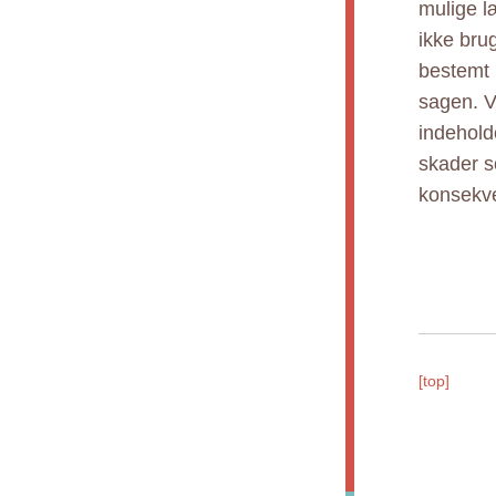
mulige l
ikke brug
bestemt 
sagen. Vi
indeholde
skader s
konsekve
[top]