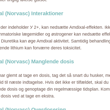
l (Norvasc) Interaktioner
 der indeholder У 2+, kan nedsætte Amdixal-effekten. Ik
ammatoriske lægemidler og østrogener kan nedsætte effekt
 Diuretika kan øge Amdixal aktivitet. Samtidig behandli
ende lithium kan forværre deres toksicitet.
l (Norvasc) Manglende dosis
har glemt at tage en dosis, tag det så snart du husker, 
d til næste indtagelse. Hvis det ikke er tilfældet, skal du
de dosis og genoptage din regelmæssige tidsplan. Kom
dosis ved at tage en ekstra.
l (Norvasc) Overdosering