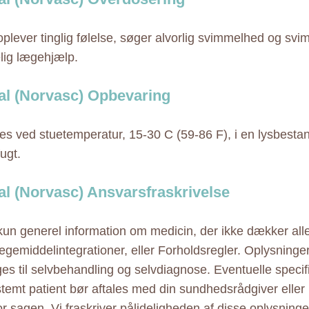
oplever tinglig følelse, søger alvorlig svimmelhed og s
elig lægehjælp.
l (Norvasc) Opbevaring
s ved stuetemperatur, 15-30 C (59-86 F), i en lysbesta
ugt.
l (Norvasc) Ansvarsfraskrivelse
 kun generel information om medicin, der ikke dækker alle
ægemiddelintegrationer, eller Forholdsregler. Oplysninge
ges til selvbehandling og selvdiagnose. Eventuelle specif
estemt patient bør aftales med din sundhedsrådgiver elle
r sagen. Vi fraskriver pålideligheden af disse oplysninger