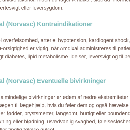
jertesvigt eller leversygdom.
l (Norvasc) Kontraindikationer
el overfølsomhed, arteriel hypotension, kardiogent shock, 
Forsigtighed er vigtig, når Amdixal administreres til pati
gt diabetes, lipid metabolisme lidelser, leversvigt og til 
l (Norvasc) Eventuelle bivirkninger
almindelige bivirkninger er ødem af nedre ekstremiteter
lægen til lægehjælp, hvis du føler dem og også hævelse 
ler fødder, brystsmerter, langsomt, hurtigt eller poundend
ning eller blødning, usædvanlig svaghed, følelsesløshe
ler tinglig følelse gulsot.