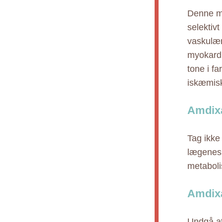
Denne me
selektivt
vaskulær
myokardi
tone i fa
iskæmisk
Amdixa
Tag ikke 
lægenes 
metabolis
Amdixa
Undgå at