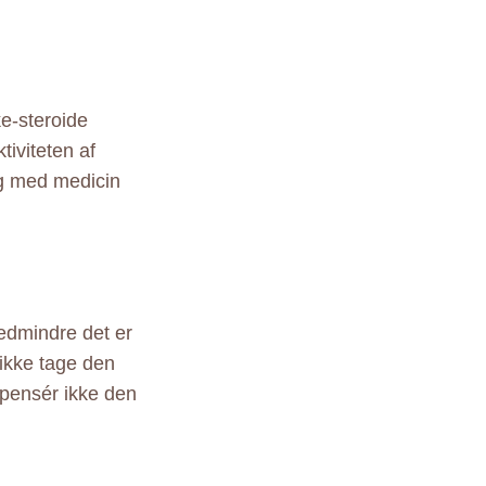
ke-steroide
iviteten af
ng med medicin
medmindre det er
 ikke tage den
pensér ikke den