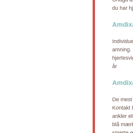
du har h
Amdixa
Individu
amning. 
hjertesvi
år
Amdixa
De mest 
Kontakt 
ankler el
blå mærk
smerte el