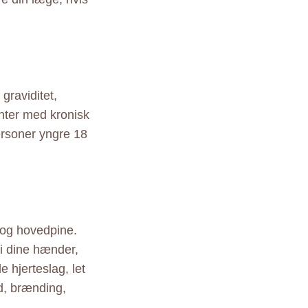
graviditet,
enter med kronisk
personer yngre 18
 og hovedpine.
i dine hænder,
e hjerteslag, let
d, brænding,