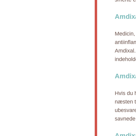
Amdixa
Medicin,
antiinfl
Amdixal.
indehold
Amdixa
Hvis du 
næsten ti
ubesvare
savnede 
Amdixa