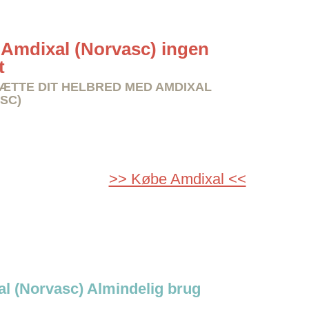
Amdixal (Norvasc) ingen
t
TTE DIT HELBRED MED AMDIXAL
SC)
>> Købe Amdixal <<
l (Norvasc) Almindelig brug