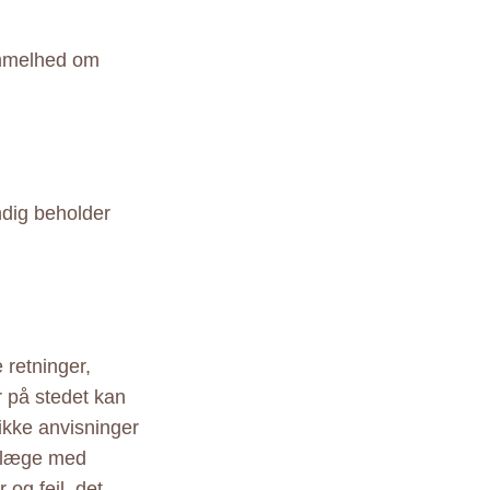
vimmelhed om
ndig beholder
 retninger,
r på stedet kan
ikke anvisninger
r læge med
 og fejl, det