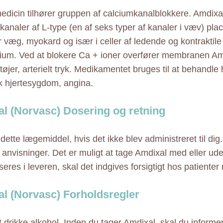
dicin tilhører gruppen af calciumkanalblokkere. Amdixa
 kanaler af L-type (en af seks typer af kanaler i væv) plac
 væg, myokard og især i celler af ledende og kontraktile
um. Ved at blokere Ca + ioner overfører membranen Am
rtøjer, arterielt tryk. Medikamentet bruges til at behandle
 hjertesygdom, angina.
l (Norvasc) Dosering og retning
dette lægemiddel, hvis det ikke blev administreret til dig.
anvisninger. Det er muligt at tage Amdixal med eller ud
eres i leveren, skal det indgives forsigtigt hos patienter
l (Norvasc) Forholdsregler
 drikke alkohol. Inden du tager Amdixal, skal du informe