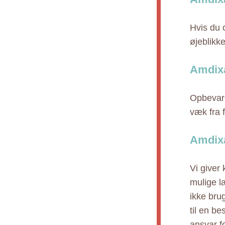
Hvis du 
øjeblikk
Amdixa
Opbevare
væk fra f
Amdixa
Vi giver
mulige l
ikke bru
til en b
ansvar fo