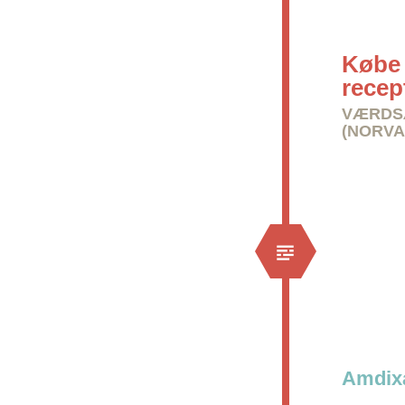
Købe 
recep
VÆRDSÆ
(NORVA
Amdixa