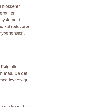
l blokkerer
eret i en
 systemer i
dixal reducerer
 hypertension,
 Følg alle
en mad. Da det
 med leversvigt.
re din læge, hvis