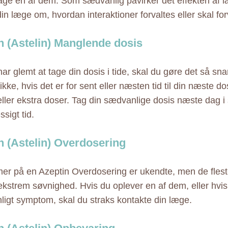
age en af dem. Som sædvanlig påvirker det effekten af l
in læge om, hvordan interaktioner forvaltes eller skal for
n (Astelin) Manglende dosis
ar glemt at tage din dosis i tide, skal du gøre det så sna
kke, hvis det er for sent eller næsten tid til din næste do
eller ekstra doser. Tag din sædvanlige dosis næste dag
sigt tid.
n (Astelin) Overdosering
r på en Azeptin Overdosering er ukendte, men de flest
ekstrem søvnighed. Hvis du oplever en af dem, eller hvis
igt symptom, skal du straks kontakte din læge.