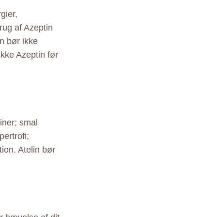
gier,
rug af Azeptin
n bør ikke
ikke Azeptin før
miner; smal
ertrofi;
on. Atelin bør