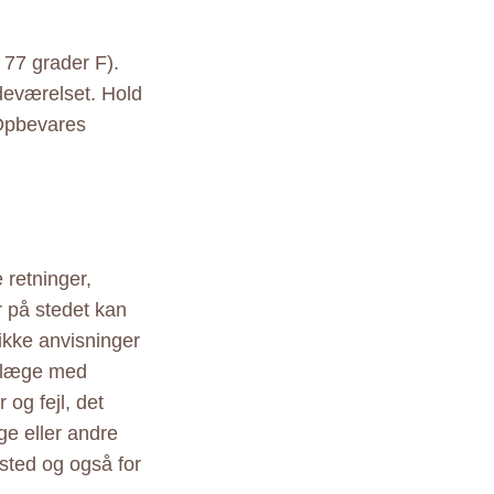
77 grader F).
deværelset. Hold
 Opbevares
 retninger,
r på stedet kan
ikke anvisninger
r læge med
 og fejl, det
ige eller andre
sted og også for