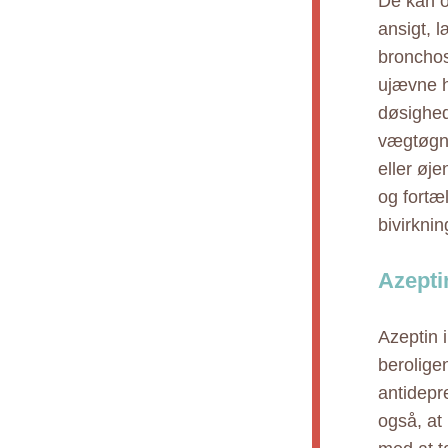
De kan o
ansigt, 
bronchos
ujævne h
døsighed
vægtøgni
eller øj
og fortæ
bivirknin
Azeptin
Azeptin 
beroligen
antidepr
også, at