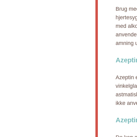
Brug med 
hjertesy
med alko
anvendes
amning u
Azepti
Azeptin e
vinkelgl
astmatis
ikke anve
Azepti