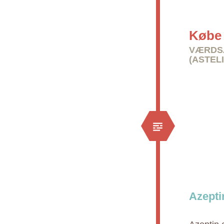
Købe 
VÆRDSÆ
(ASTELI
Azepti