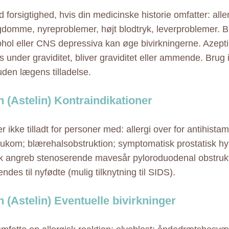
forsigtighed, hvis din medicinske historie omfatter: aller
gdomme, nyreproblemer, højt blodtryk, leverproblemer. B
hol eller CNS depressiva kan øge bivirkningerne. Azepti
 under graviditet, bliver graviditet eller ammende. Brug 
den lægens tilladelse.
n (Astelin) Kontraindikationer
r ikke tilladt for personer med: allergi over for antihista
aukom; blærehalsobstruktion; symptomatisk prostatisk hyp
k angreb stenoserende mavesår pyloroduodenal obstrukti
ndes til nyfødte (mulig tilknytning til SIDS).
n (Astelin) Eventuelle bivirkninger