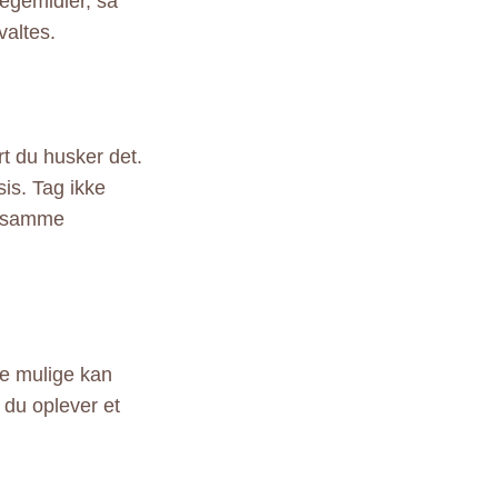
ægemidler, så
valtes.
rt du husker det.
sis. Tag ikke
 i samme
e mulige kan
 du oplever et