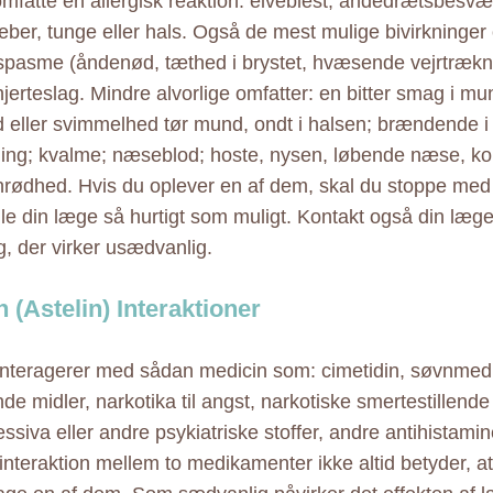
mfatte en allergisk reaktion: elveblest; åndedrætsbesvæ
læber, tunge eller hals. Også de mest mulige bivirkninger 
pasme (åndenød, tæthed i brystet, hvæsende vejrtræknin
jerteslag. Mindre alvorlige omfatter: en bitter smag i m
 eller svimmelhed tør mund, ondt i halsen; brændende i
ng; kvalme; næseblod; hoste, nysen, løbende næse, k
enrødhed. Hvis du oplever en af dem, skal du stoppe med
lle din læge så hurtigt som muligt. Kontakt også din læ
g, der virker usædvanlig.
 (Astelin) Interaktioner
interagerer med sådan medicin som: cimetidin, søvnmedic
de midler, narkotika til angst, narkotiske smertestillende
essiva eller andre psykiatriske stoffer, andre antihistam
 interaktion mellem to medikamenter ikke altid betyder, a