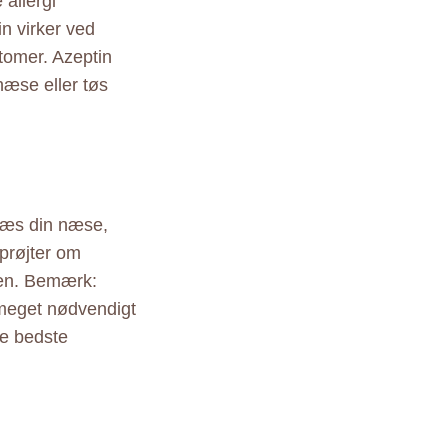
 allergi
 virker ved
ptomer. Azeptin
æse eller tøs
Blæs din næse,
prøjter om
gen. Bemærk:
meget nødvendigt
de bedste