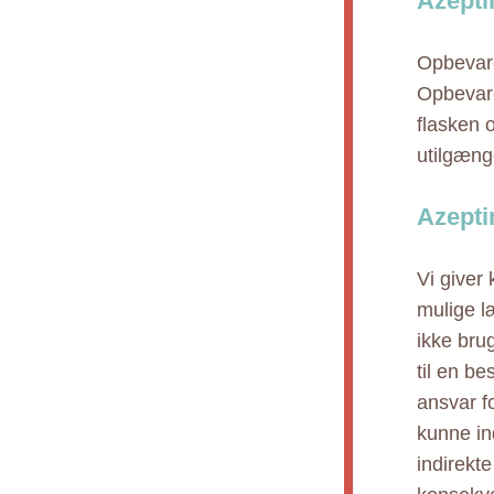
Azepti
Opbevare
Opbevare
flasken 
utilgænge
Azepti
Vi giver
mulige l
ikke bru
til en b
ansvar fo
kunne ind
indirekt