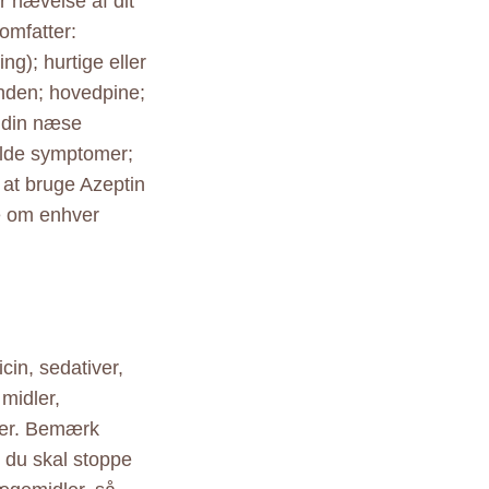
r hævelse af dit
omfatter:
g); hurtige eller
unden; hovedpine;
 din næse
olde symptomer;
 at bruge Azeptin
ge om enhver
in, sedativer,
 midler,
iner. Bemærk
t du skal stoppe