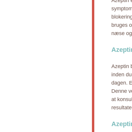
Azeptin 
symptom
blokering
bruges o
næse og 
Azepti
Azeptin 
inden du
dagen. E
Denne ve
at konsu
resultate
Azepti