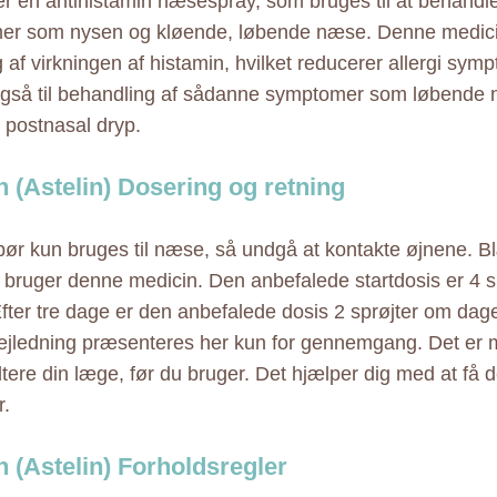
er en antihistamin næsespray, som bruges til at behandle
er som nysen og kløende, løbende næse. Denne medicin
 af virkningen af histamin, hvilket reducerer allergi sym
gså til behandling af sådanne symptomer som løbende n
postnasal dryp.
n (Astelin) Dosering og retning
bør kun bruges til næse, så undgå at kontakte øjnene. 
 bruger denne medicin. Den anbefalede startdosis er 4 s
fter tre dage er den anbefalede dosis 2 sprøjter om da
jledning præsenteres her kun for gennemgang. Det er 
ltere din læge, før du bruger. Det hjælper dig med at få 
r.
n (Astelin) Forholdsregler