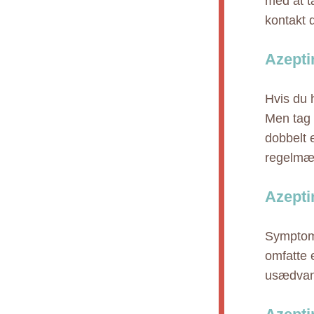
med at t
kontakt d
Azepti
Hvis du h
Men tag i
dobbelt 
regelmæs
Azepti
Symptome
omfatte 
usædvanl