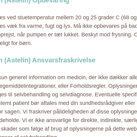
n (Astelin) Opbevaring
s ved stuetemperatur mellem 20 og 25 grader C (68 og 
s væk fra varme, fugt og lys. Må ikke opbevares på ba
oprejst, når pumpen er tæt lukket. Beskyt mod frysning.
ligt for børn.
n (Astelin) Ansvarsfraskrivelse
 kun generel information om medicin, der ikke dækker alle
ægemiddelintegrationer, eller Forholdsregler. Oplysninge
ges til selvbehandling og selvdiagnose. Eventuelle specif
estemt patient bør aftales med din sundhedsrådgiver elle
r sagen. Vi fraskriver pålideligheden af disse oplysninger
eholde. Vi er ikke ansvarlige for direkte, indirekte, særl
e skader som følge af brug af oplysningerne på dette web