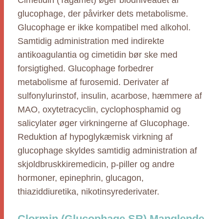
Cimetidin (Tagamet) øger blodniveauet af
glucophage, der påvirker dets metabolisme.
Glucophage er ikke kompatibel med alkohol.
Samtidig administration med indirekte
antikoagulantia og cimetidin bør ske med
forsigtighed. Glucophage forbedrer
metabolisme af furosemid. Derivater af
sulfonylurinstof, insulin, acarbose, hæmmere af
MAO, oxytetracyclin, cyclophosphamid og
salicylater øger virkningerne af Glucophage.
Reduktion af hypoglykæmisk virkning af
glucophage skyldes samtidig administration af
skjoldbruskkiremedicin, p-piller og andre
hormoner, epinephrin, glucagon,
thiaziddiuretika, nikotinsyrederivater.
Clormin (Glucophage SR) Manglende