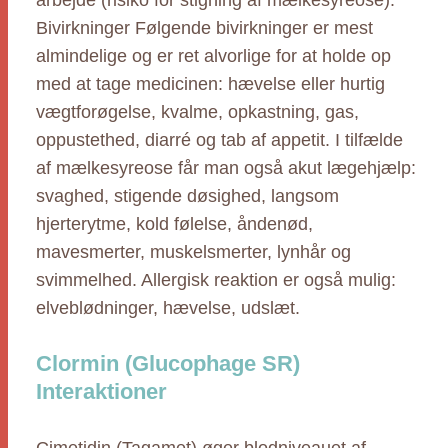
arbejde (risiko for stigning af mælkesyreose).
Bivirkninger Følgende bivirkninger er mest
almindelige og er ret alvorlige for at holde op
med at tage medicinen: hævelse eller hurtig
vægtforøgelse, kvalme, opkastning, gas,
oppustethed, diarré og tab af appetit. I tilfælde
af mælkesyreose får man også akut lægehjælp:
svaghed, stigende døsighed, langsom
hjerterytme, kold følelse, åndenød,
mavesmerter, muskelsmerter, lynhår og
svimmelhed. Allergisk reaktion er også mulig:
elveblødninger, hævelse, udslæt.
Clormin (Glucophage SR)
Interaktioner