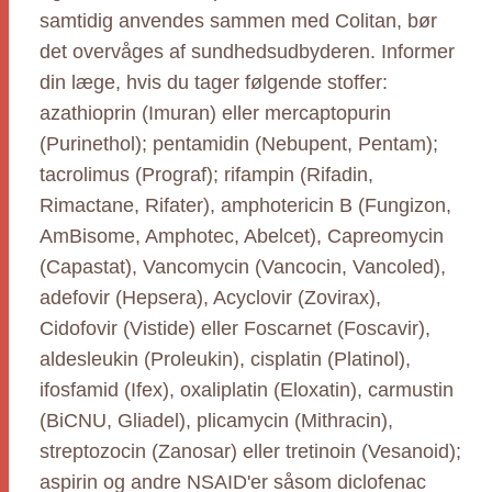
samtidig anvendes sammen med Colitan, bør
det overvåges af sundhedsudbyderen. Informer
din læge, hvis du tager følgende stoffer:
azathioprin (Imuran) eller mercaptopurin
(Purinethol); pentamidin (Nebupent, Pentam);
tacrolimus (Prograf); rifampin (Rifadin,
Rimactane, Rifater), amphotericin B (Fungizon,
AmBisome, Amphotec, Abelcet), Capreomycin
(Capastat), Vancomycin (Vancocin, Vancoled),
adefovir (Hepsera), Acyclovir (Zovirax),
Cidofovir (Vistide) eller Foscarnet (Foscavir),
aldesleukin (Proleukin), cisplatin (Platinol),
ifosfamid (Ifex), oxaliplatin (Eloxatin), carmustin
(BiCNU, Gliadel), plicamycin (Mithracin),
streptozocin (Zanosar) eller tretinoin (Vesanoid);
aspirin og andre NSAID'er såsom diclofenac