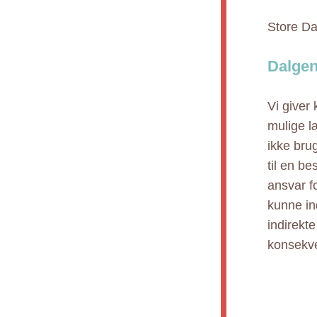
Store Da
Dalgen
Vi giver
mulige l
ikke bru
til en b
ansvar fo
kunne ind
indirekt
konsekve