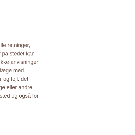
le retninger,
r på stedet kan
ikke anvisninger
r læge med
 og fejl, det
ige eller andre
sted og også for