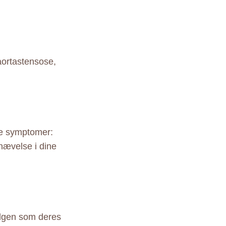
 aortastensose,
de symptomer:
 hævelse i dine
algen som deres