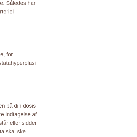
re. Således har
teriel
e, for
statahyperplasi
en på din dosis
te indtagelse af
tår eller sidder
ata skal ske