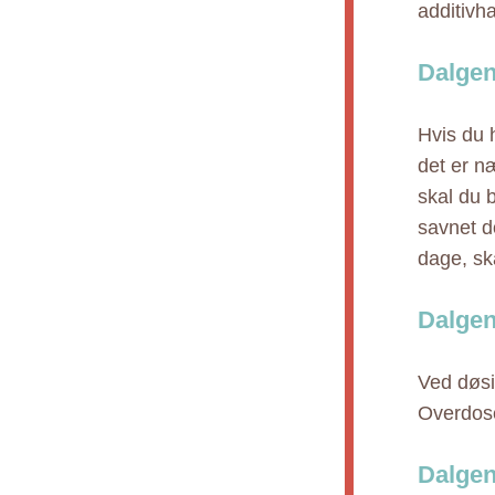
additivh
Dalgen
Hvis du 
det er næ
skal du 
savnet do
dage, sk
Dalgen
Ved døsi
Overdose
Dalgen