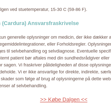
lgen ved stuetemperatur, 15-30 C (59-86 F).
 (Cardura) Ansvarsfraskrivelse
 kun generelle oplysninger om medicin, der ikke dækker al
ægemiddelintegrationer, eller Forholdsregler. Oplysninge
ges til selvbehandling og selvdiagnose. Eventuelle specif
estemt patient bør aftales med din sundhedsrådgiver elle
r sagen. Vi fraskriver pålideligheden af disse oplysninger
eholde. Vi er ikke ansvarlige for direkte, indirekte, særl
e skader som følge af brug af oplysningerne på dette web
nser af selvbehandling.
>> Købe Dalgen <<