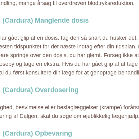
andling, mange årsag til overdreven blodtryksreduktion.
 (Cardura) Manglende dosis
har gået glip af en dosis, tag den så snart du husker det
sten tidspunktet for det næste indtag efter din tidsplan. 
bare springe over den dosis, du har glemt. Forsøg ikke 
seby og tage en ekstra. Hvis du har gået glip af at tage st
al du først konsultere din læge for at genoptage behandl
 (Cardura) Overdosering
ghed, besvimelse eller beslaglæggelser (krampe) forårs
ring af Dalgen, skal du søge om øjeblikkelig lægehjælp
 (Cardura) Opbevaring