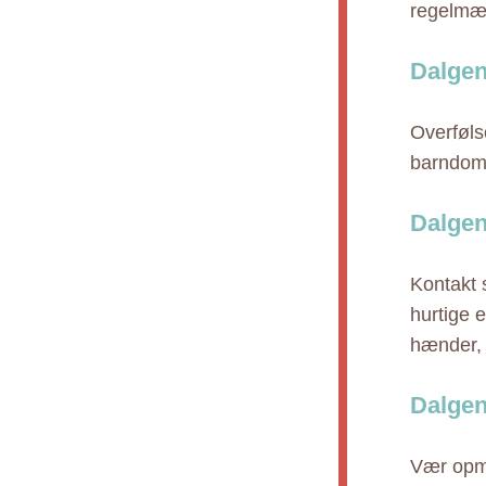
regelmæs
Dalgen
Overfølso
barndom
Dalgen
Kontakt 
hurtige e
hænder, 
Dalgen
Vær opmæ