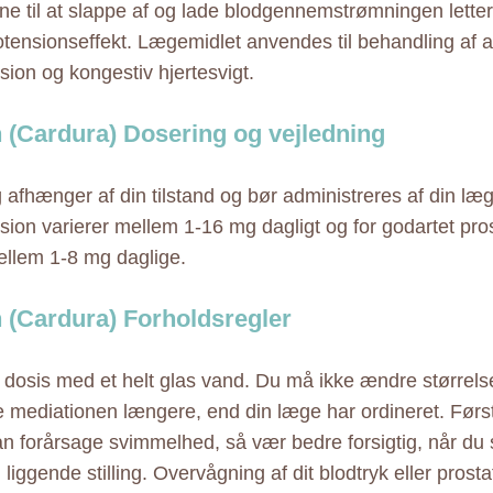
ne til at slappe af og lade blodgennemstrømningen lette
tensionseffekt. Lægemidlet anvendes til behandling af ar
sion og kongestiv hjertesvigt.
 (Cardura) Dosering og vejledning
 afhænger af din tilstand og bør administreres af din læg
sion varierer mellem 1-16 mg dagligt og for godartet pro
ellem 1-8 mg daglige.
 (Cardura) Forholdsregler
 dosis med et helt glas vand. Du må ikke ændre størrels
ge mediationen længere, end din læge har ordineret. Førs
kan forårsage svimmelhed, så vær bedre forsigtig, når du s
 liggende stilling. Overvågning af dit blodtryk eller prost