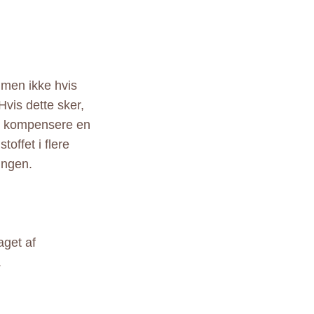
, men ikke hvis
Hvis dette sker,
at kompensere en
offet i flere
ingen.
aget af
.