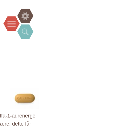
Widgets
Menu
Search
alfa-1-adrenerge
ære; dette får