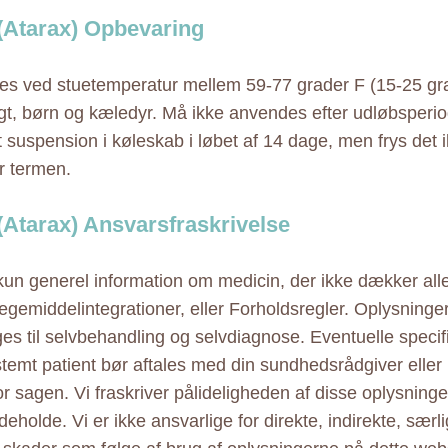
(Atarax) Opbevaring
s ved stuetemperatur mellem 59-77 grader F (15-25 gr
ugt, børn og kæledyr. Må ikke anvendes efter udløbsper
t suspension i køleskab i løbet af 14 dage, men frys det
r termen.
(Atarax) Ansvarsfraskrivelse
 kun generel information om medicin, der ikke dækker alle
ægemiddelintegrationer, eller Forholdsregler. Oplysninge
ges til selvbehandling og selvdiagnose. Eventuelle specif
estemt patient bør aftales med din sundhedsrådgiver elle
r sagen. Vi fraskriver pålideligheden af disse oplysninger
eholde. Vi er ikke ansvarlige for direkte, indirekte, særl