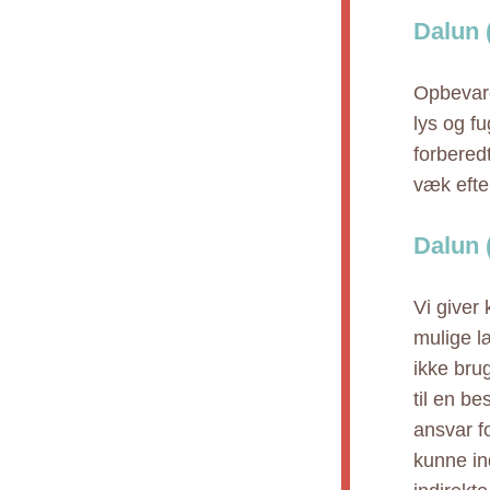
Dalun 
Opbevare
lys og f
forbered
væk efte
Dalun 
Vi giver
mulige l
ikke bru
til en b
ansvar fo
kunne ind