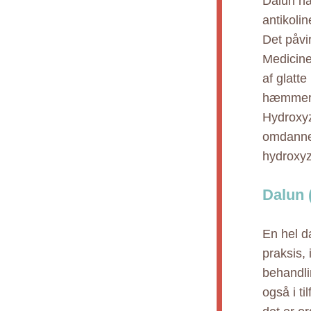
Dalun ha
antikoli
Det påvi
Medicine
af glatt
hæmmer g
Hydroxyz
omdannes
hydroxyzi
Dalun 
En hel d
praksis,
behandli
også i t