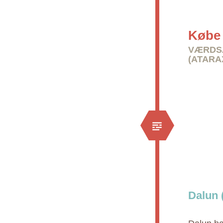
Købe 
VÆRDSÆ
(ATARA
Dalun 