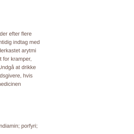
er efter flere
tidig indtag med
derkastet arytmi
t for kramper,
Undgå at drikke
dsgivere, hvis
medicinen
ndiamin; porfyri;