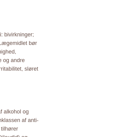
: bivirkninger;
 Lægemidlet bør
nighed,
le og andre
tabilitet, sløret
f alkohol og
klassen af anti-
tilhører