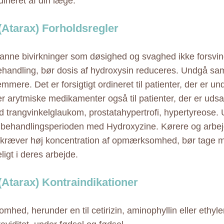
dineret af din læge.
(Atarax) Forholdsregler
anne bivirkninger som døsighed og svaghed ikke forsvind
handling, bør dosis af hydroxysin reduceres. Undgå sam
ere. Det er forsigtigt ordineret til patienter, der er un
ger arytmiske medikamenter også til patienter, der er udsa
 trangvinkelglaukom, prostatahypertrofi, hypertyreose. 
i behandlingsperioden med Hydroxyzine. Kørere og arbej
kræver høj koncentration af opmærksomhed, bør tage 
igt i deres arbejde.
(Atarax) Kontraindikationer
mhed, herunder en til cetirizin, aminophyllin eller ethyle