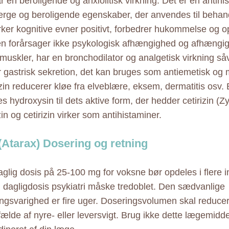
r en beroligende og anxiolitisk virkning. Det er en antih
nerge og beroligende egenskaber, der anvendes til behandl
rker kognitive evner positivt, forbedrer hukommelse o
n forårsager ikke psykologisk afhængighed og afhængig
e muskler, har en bronchodilator og analgetisk virkning 
astrisk sekretion, det kan bruges som antiemetisk og 
in reducerer kløe fra elveblære, eksem, dermatitis osv. 
 hydroxysin til dets aktive form, der hedder cetirizin (Z
n og cetirizin virker som antihistaminer.
(Atarax) Dosering og retning
aglig dosis på 25-100 mg for voksne bør opdeles i flere i
 i dagligdosis psykiatri måske tredoblet. Den sædvanlige
ngsvarighed er fire uger. Doseringsvolumen skal reducer
ilfælde af nyre- eller leversvigt. Brug ikke dette lægemid