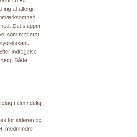
istamin med
ing af allergi.
g opmærksomhed.
hed. Det slapper
såvel som moderat
myorelaxant.
Efter indtagelse
yrtec). Både
ndtag i almindelig
es for alderen og
del, medmindre