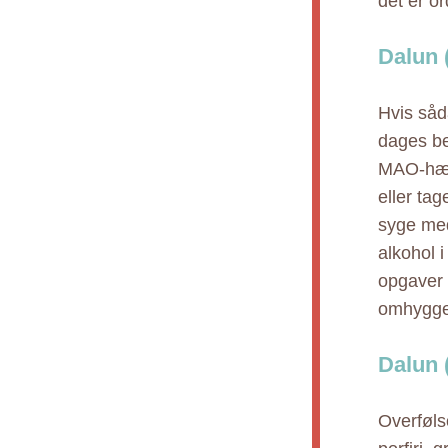
det er or
Dalun 
Hvis såd
dages be
MAO-hæmm
eller ta
syge med
alkohol 
opgaver 
omhyggel
Dalun 
Overfølso