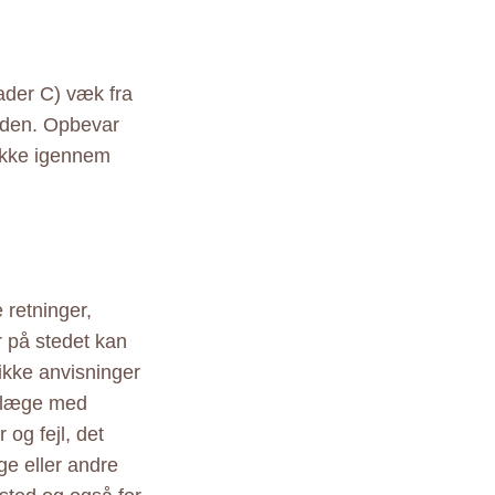
ader C) væk fra
ioden. Opbevar
 ikke igennem
 retninger,
r på stedet kan
ikke anvisninger
r læge med
 og fejl, det
ige eller andre