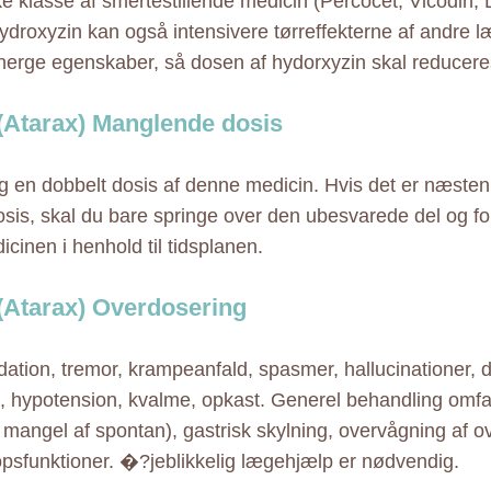
ke klasse af smertestillende medicin (Percocet, Vicodin, 
ydroxyzin kan også intensivere tørreffekterne af andre 
inerge egenskaber, så dosen af hydorxyzin skal reducere
(Atarax) Manglende dosis
ig en dobbelt dosis af denne medicin. Hvis det er næsten
sis, skal du bare springe over den ubesvarede del og fo
cinen i henhold til tidsplanen.
(Atarax) Overdosering
ation, tremor, krampeanfald, spasmer, hallucinationer, d
ng, hypotension, kvalme, opkast. Generel behandling omfat
i mangel af spontan), gastrisk skylning, overvågning af o
ropsfunktioner. �?jeblikkelig lægehjælp er nødvendig.