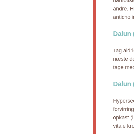
narkotis
andre. H
antichol
Dalun 
Tag aldr
næste do
tage medi
Dalun 
Hypersed
forvirri
opkast (
vitale k