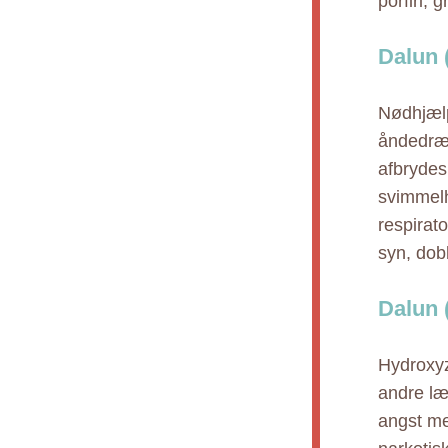
porfiri, 
Dalun 
Nødhjælp
åndedræt
afbrydes
svimmelh
respirato
syn, dobb
Dalun 
Hydroxyz
andre læ
angst med