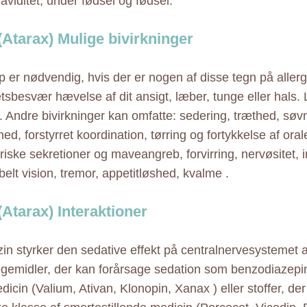
graviditet, under fødsel og fødsel.
(Atarax) Mulige bivirkninger
 er nødvendig, hvis der er nogen af disse tegn på allergi
sbesvær hævelse af dit ansigt, læber, tunge eller hals.
. Andre bivirkninger kan omfatte: sedering, træthed, søv
ed, forstyrret koordination, tørring og fortykkelse af ora
riske sekretioner og maveangreb, forvirring, nervøsitet, irri
elt vision, tremor, appetitløshed, kvalme .
(Atarax) Interaktioner
in styrker den sedative effekt på centralnervesystemet a
gemidler, der kan forårsage sedation som benzodiazepin
icin (Valium, Ativan, Klonopin, Xanax ) eller stoffer, der 