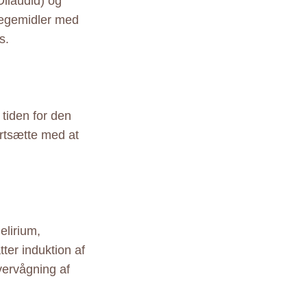
Dilaudid) og
lægemidler med
s.
 tiden for den
rtsætte med at
elirium,
ter induktion af
vervågning af