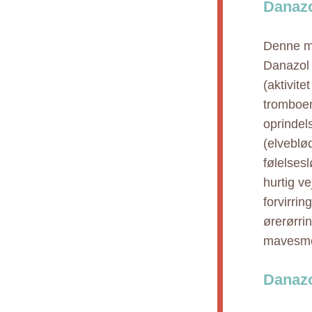
Danazo
Denne me
Danazol 
(aktivite
tromboem
oprindel
(elveblø
følelses
hurtig ve
forvirri
ørerørri
mavesmer
Danazo