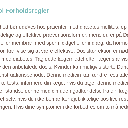
l Forholdsregler
ghed bør udøves hos patienter med diabetes mellitus, ep
idelige og effektive præventionsformer, mens du er på D
ller membran med spermicidgel eller indlæg, da hormon
on kan vise sig at være effektive. Dosiskorrektion er nø
r med diabetes. Tag dette lægemiddel efter lægens anvis
e den anbefalede dosis. Kvinder kan muligvis starte Danaz
nstruationsperiode. Denne medicin kan ændre resultate
ke tests, informere din læge, hvis du tager denne medic
ller standse denne medicin uden godkendelse fra din læ
et selv, hvis du ikke bemærker øjeblikkelige positive resu
ngen. Hvis dine symptomer ikke forbedres om to månede