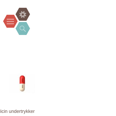
Widgets
Menu
Search
dicin undertrykker