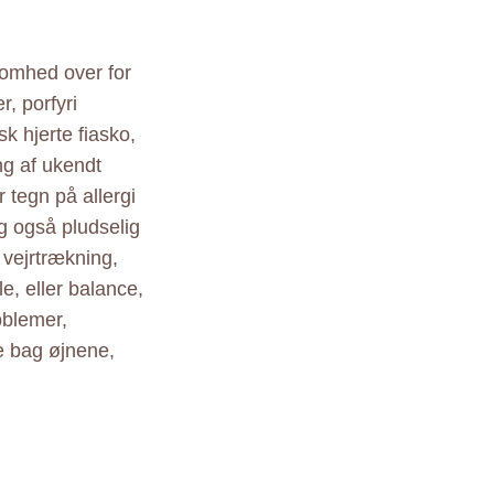
somhed over for
, porfyri
sk hjerte fiasko,
g af ukendt
 tegn på allergi
g også pludselig
 vejrtrækning,
e, eller balance,
oblemer,
e bag øjnene,