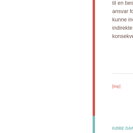
til en b
ansvar fo
kunne ind
indirekt
konsekve
[top]
KØBE DAN