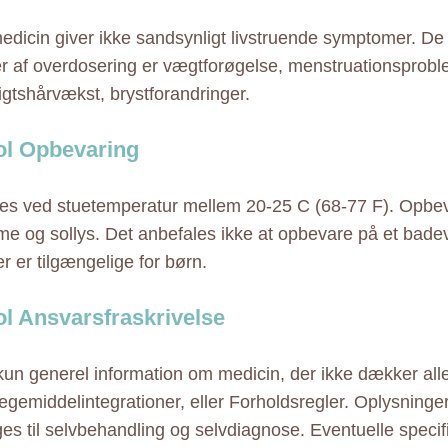
dicin giver ikke sandsynligt livstruende symptomer. De
er af overdosering er vægtforøgelse, menstruationsprobl
sigtshårvækst, brystforandringer.
l Opbevaring
s ved stuetemperatur mellem 20-25 C (68-77 F). Opbe
rme og sollys. Det anbefales ikke at opbevare på et bad
r er tilgængelige for børn.
l Ansvarsfraskrivelse
 kun generel information om medicin, der ikke dækker alle
ægemiddelintegrationer, eller Forholdsregler. Oplysninge
ges til selvbehandling og selvdiagnose. Eventuelle specif