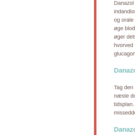
Danazol 
indandio
og orale
øge blo
øger det
hvorved 
glucagon
Danazo
Tag den 
næste do
tidsplan
missedd
Danazo