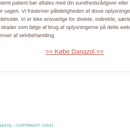
estemt patient bør aftales med din sundhedsrådgiver elle
r sagen. Vi fraskriver pålideligheden af disse oplysninger
eholde. Vi er ikke ansvarlige for direkte, indirekte, særl
e skader som følge af brug af oplysningerne på dette web
nser af selvbehandling.
>> Købe Danazol <<
AZOL - COPYRIGHT ©2021