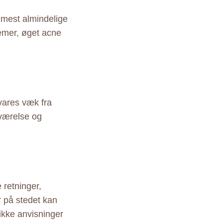
 mest almindelige
emer, øget acne
vares væk fra
eværelse og
 retninger,
r på stedet kan
ikke anvisninger