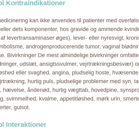
l Kontraindikationer
dicinering kan ikke anvendes til patienter med overføl
eller dets komponenter, hos gravide og ammende kvinder
t af levertransaminaser øges), lever- eller nyresvigt, kroni
bolisme, androgenproducerende tumor, vaginal blødnin
se. Bivirkninger De mest almindelige bivirkninger omfatter
dninger, udslæt, ansigtssvulmer, vejrtrækningsbesvær) o
løshed eller svaghed, angina, pludselig hoste, hvæsende
jrtrækning, hurtig puls, pludselige problemer med syn, tal
ng, hævelse, åndenød, hurtig vægttab, hovedpine, synspr
ng, svimmelhed, kvalme, appetitløshed, mørk urin, smert
ter, gulsot.
l Interaktioner