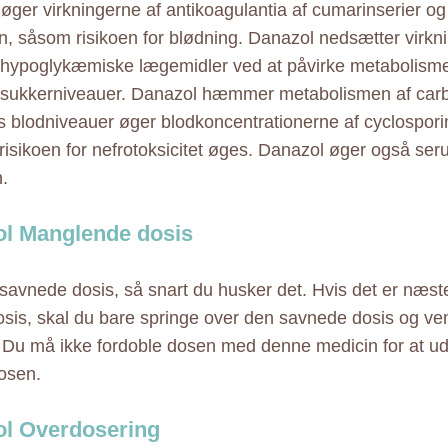
øger virkningerne af antikoagulantia af cumarinserier og 
n, såsom risikoen for blødning. Danazol nedsætter virkni
 hypoglykæmiske lægemidler ved at påvirke metabolisme 
dsukkerniveauer. Danazol hæmmer metabolismen af car
s blodniveauer øger blodkoncentrationerne af cyclospori
risikoen for nefrotoksicitet øges. Danazol øger også se
.
l Manglende dosis
savnede dosis, så snart du husker det. Hvis det er næste
sis, skal du bare springe over den savnede dosis og vend
. Du må ikke fordoble dosen med denne medicin for at u
osen.
l Overdosering