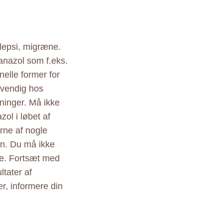
ilepsi, migræne.
anazol som f.eks.
elle former for
dvendig hos
ninger. Må ikke
ol i løbet af
rne af nogle
in. Du må ikke
ge. Fortsæt med
ltater af
r, informere din