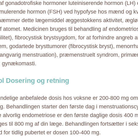
af gonadotrofiske hormoner luteiniserende hormon (LH)
stimulerende hormon (FSH) ved hypofyse hos mænd og kv
hæmmer dette lægemiddel æggestokkens aktivitet, ægløsn
f atomet. Medicinen bruges til behandling af endometrio
litet), fibrocystisk brystsygdom, for at forhindre angreb a
m, godartede brysttumorer (fibrocystisk bryst), menorrh
langvarig menstruation), præmenstruelt syndrom, primær f
, gynækomasti.
l Dosering og retning
ndelige anbefalede dosis hos voksne er 200-800 mg om 
ag. Behandlingen starter den første dag i menstruationsc
 alvorlig endometriose er den første daglige dosis 400 
es til 800 mg af din læge. Behandlingen fortsætter i se
 for tidlig pubertet er dosen 100-400 mg.