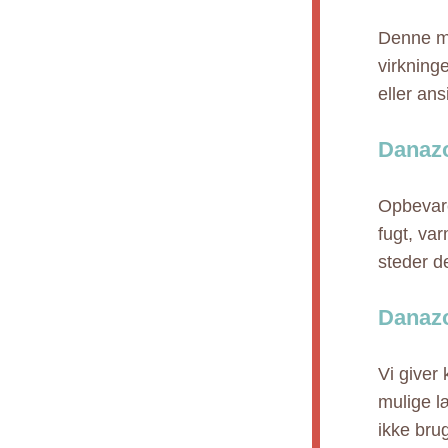
Denne me
virkning
eller an
Danazo
Opbevare
fugt, va
steder de
Danazo
Vi giver
mulige l
ikke bru