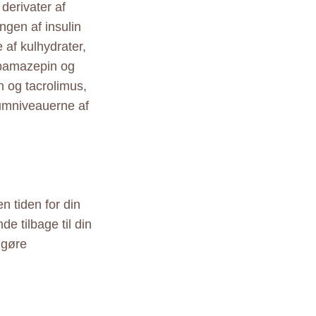
derivater af
ngen af insulin
af kulhydrater,
bamazepin og
n og tacrolimus,
rumniveauerne af
n tiden for din
e tilbage til din
dgøre