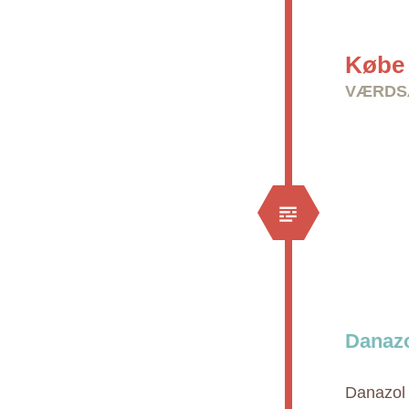
Købe 
VÆRDSÆ
Danazo
Danazol e