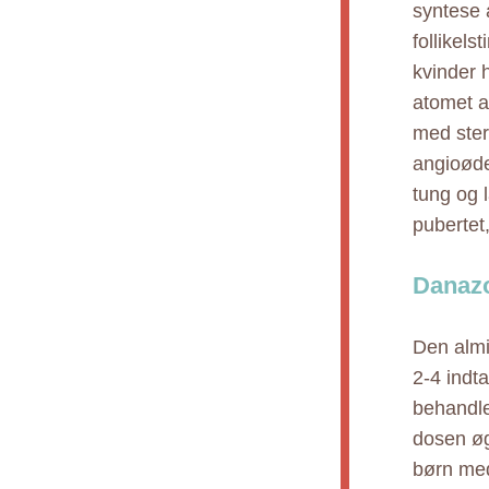
syntese 
follikel
kvinder 
atomet a
med steri
angioøde
tung og 
pubertet
Danazo
Den almi
2-4 indt
behandle
dosen øg
børn med