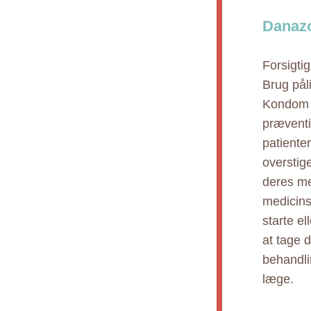
Danazo
Forsigti
Brug pål
Kondom e
præventi
patiente
overstig
deres me
medicins
starte e
at tage d
behandli
læge.