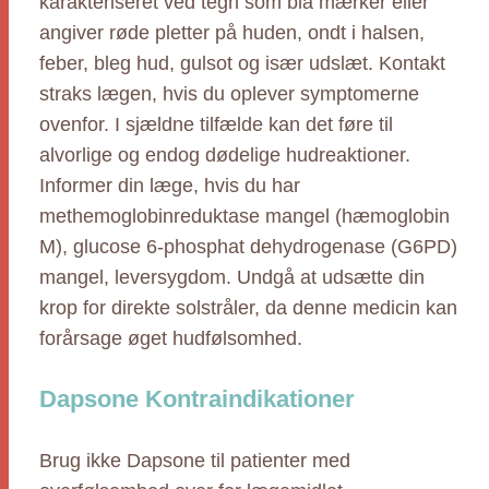
karakteriseret ved tegn som blå mærker eller
angiver røde pletter på huden, ondt i halsen,
feber, bleg hud, gulsot og især udslæt. Kontakt
straks lægen, hvis du oplever symptomerne
ovenfor. I sjældne tilfælde kan det føre til
alvorlige og endog dødelige hudreaktioner.
Informer din læge, hvis du har
methemoglobinreduktase mangel (hæmoglobin
M), glucose 6-phosphat dehydrogenase (G6PD)
mangel, leversygdom. Undgå at udsætte din
krop for direkte solstråler, da denne medicin kan
forårsage øget hudfølsomhed.
Dapsone Kontraindikationer
Brug ikke Dapsone til patienter med