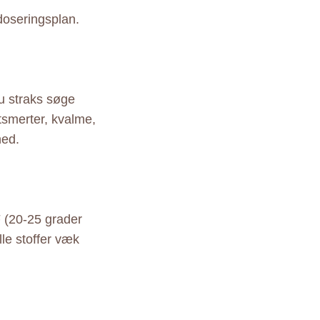
doseringsplan.
du straks søge
smerter, kvalme,
hed.
 (20-25 grader
lle stoffer væk