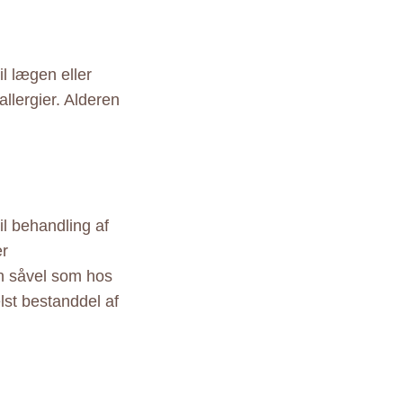
il lægen eller
allergier. Alderen
il behandling af
er
rn såvel som hos
lst bestanddel af