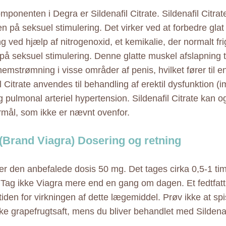
ponenten i Degra er Sildenafil Citrate. Sildenafil Citrat
en på seksuel stimulering. Det virker ved at forbedre gla
ng ved hjælp af nitrogenoxid, et kemikalie, der normalt fr
 på seksuel stimulering. Denne glatte muskel afslapning t
emstrømning i visse områder af penis, hvilket fører til en
l Citrate anvendes til behandling af erektil dysfunktion (
pulmonal arteriel hypertension. Sildenafil Citrate kan og
rmål, som ikke er nævnt ovenfor.
(Brand Viagra) Dosering og retning
er den anbefalede dosis 50 mg. Det tages cirka 0,5-1 tim
t. Tag ikke Viagra mere end en gang om dagen. Et fedtfatt
tiden for virkningen af dette lægemiddel. Prøv ikke at sp
kke grapefrugtsaft, mens du bliver behandlet med Sildenafi