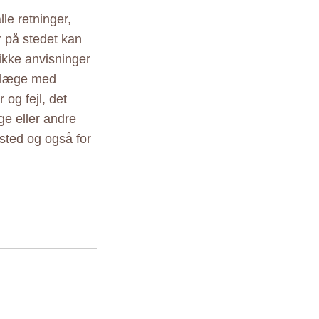
le retninger,
r på stedet kan
ikke anvisninger
r læge med
 og fejl, det
ige eller andre
sted og også for