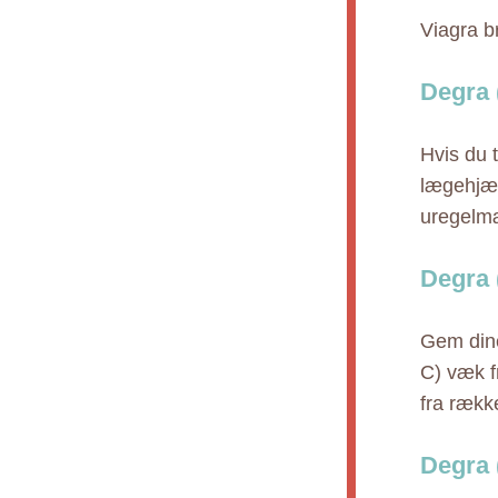
Viagra b
Degra 
Hvis du 
lægehjæl
uregelmæ
Degra 
Gem dine
C) væk f
fra rækk
Degra 