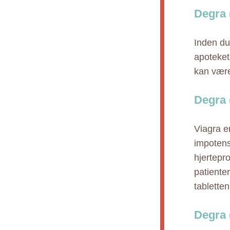
Degra 
Inden du 
apoteket,
kan være
Degra 
Viagra e
impotens 
hjertepr
patiente
tabletten
Degra 