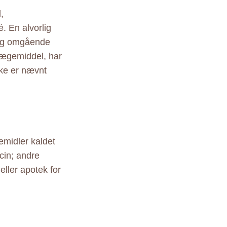
,
. En alvorlig
søg omgående
lægemiddel, har
kke er nævnt
emidler kaldet
icin; andre
eller apotek for