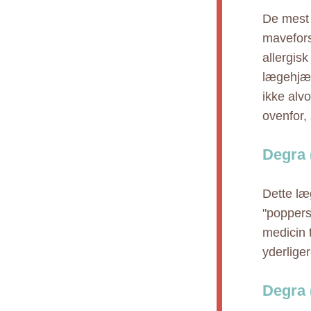
De mest 
mavefors
allergis
lægehjæl
ikke alv
ovenfor,
Degra 
Dette læ
"poppers"
medicin 
yderlige
Degra 