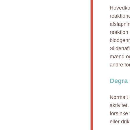
Hovedkom
reaktion
afslapni
reaktion
blodgenn
Sildenafi
mænd og 
andre fo
Degra 
Normalt 
aktivite
forsinke 
eller dri