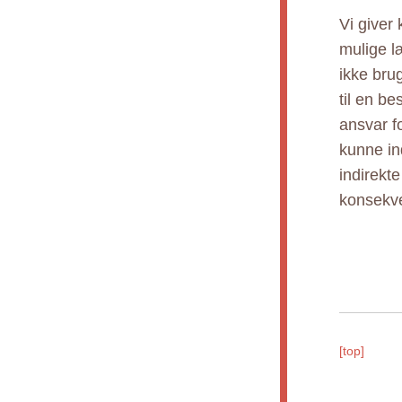
Vi giver
mulige l
ikke bru
til en b
ansvar fo
kunne ind
indirekt
konsekve
[top]