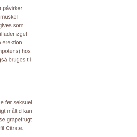
e påvirker
t muskel
igives som
illader øget
 erektion.
impotens) hos
så bruges til
e før seksuel
igt måltid kan
ise grapefrugt
l Citrate.