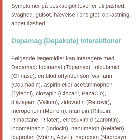
Symptomer på beskadiget lever er utilpashed,
svaghed, gulsot, hævelse i ansigtet, opkastning,
appetitløshed.
Depamag (Depakote) Interaktioner
Følgende lægemidler kan interagere med
Depamag: topiramat (Topamax), tolbutamid
(Orinase), en blodfortynder som warfarin
(Coumadin), aspirin eller acetaminophen
(Tylenol), clozapin (Clozaril, FazaClo),
diazepam (Valium), zidovudin (Retrovir),
meropenem (Merrem), rifampin (Rifadin,
Rimactane, Rifater), ethosuximid (Zarontin),
indomethacin (Indocin), nabumeton (Relafen),
ibuprofen (Motrin, Advil ), naproxen (Naprosyn,