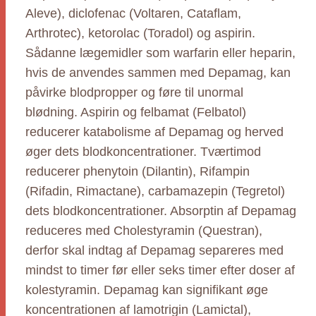
Aleve), diclofenac (Voltaren, Cataflam,
Arthrotec), ketorolac (Toradol) og aspirin.
Sådanne lægemidler som warfarin eller heparin,
hvis de anvendes sammen med Depamag, kan
påvirke blodpropper og føre til unormal
blødning. Aspirin og felbamat (Felbatol)
reducerer katabolisme af Depamag og herved
øger dets blodkoncentrationer. Tværtimod
reducerer phenytoin (Dilantin), Rifampin
(Rifadin, Rimactane), carbamazepin (Tegretol)
dets blodkoncentrationer. Absorptin af Depamag
reduceres med Cholestyramin (Questran),
derfor skal indtag af Depamag separeres med
mindst to timer før eller seks timer efter doser af
kolestyramin. Depamag kan signifikant øge
koncentrationen af lamotrigin (Lamictal),