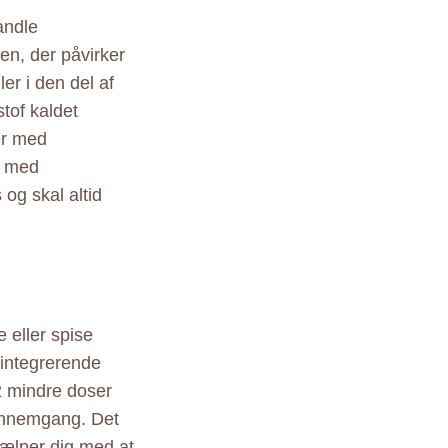
andle
en, der påvirker
r i den del af
tof kaldet
er med
r med
og skal altid
 eller spise
sintegrerende
 2 mindre doser
ennemgang. Det
jælper dig med at