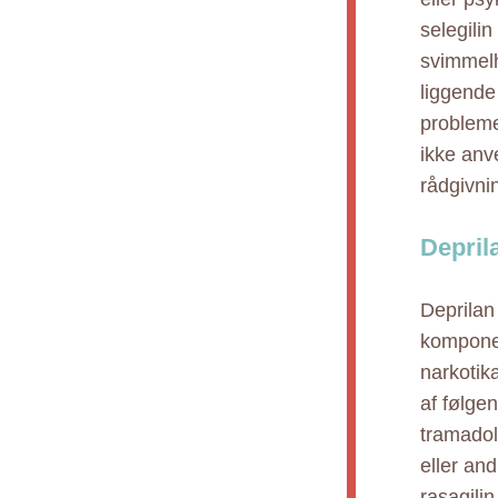
selegili
svimmelh
liggende
probleme
ikke anv
rådgivni
Depril
Deprilan 
komponen
narkotik
af følge
tramadol
eller an
rasagilin