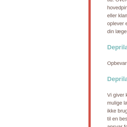
hovedpin
eller kl
oplever 
din læge
Depril
Opbevare
Depril
Vi giver
mulige l
ikke bru
til en b
ansvar fo