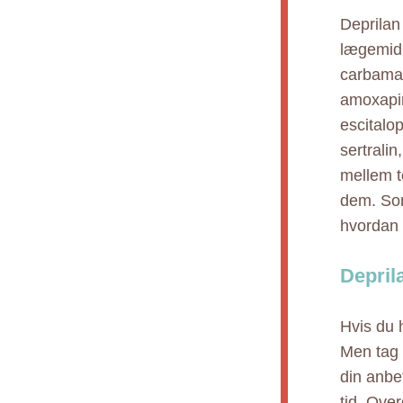
Deprilan 
lægemidl
carbamaze
amoxapin
escitalop
sertralin
mellem t
dem. Som
hvordan i
Depril
Hvis du h
Men tag i
din anbe
tid. Ove