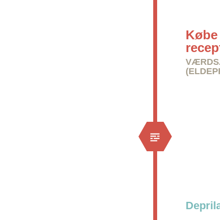
Købe 
recep
VÆRDSÆ
(ELDEP
Depril