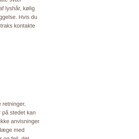
f lyshår, kølig
æggelse. Hvis du
traks kontakte
 retninger,
r på stedet kan
ikke anvisninger
r læge med
 og fejl, det