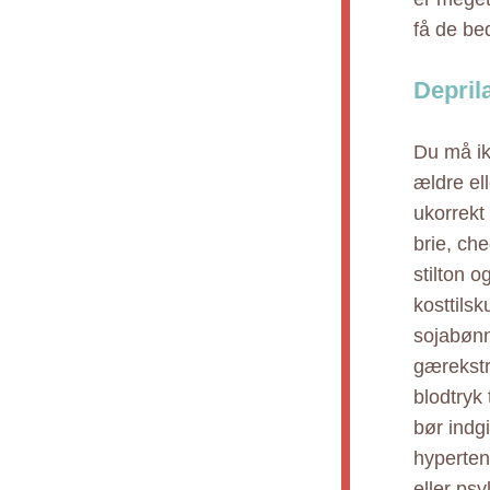
få de bed
Depril
Du må ikk
ældre el
ukorrekt 
brie, ch
stilton o
kosttilsk
sojabønn
gærekstr
blodtryk 
bør indgi
hypertens
eller ps