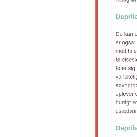
Depril
De kan o
er også: 
med tale
følelses
føler sig
vanskeli
søvnprob
oplever 
hurtigt 
usædvan
Deprila