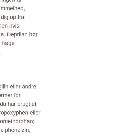
Svimmelhed,
dig op fra
men hvis
ge. Deprilan bør
n læge
.
ilin eller andre
ormer for
du har brugt et
propoxyphen eller
tromethorphan;
, phenelzin,