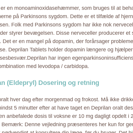
 er en monoaminoxidasehæmmer, som bruges til at beh
rne på Parkinsons sygdom. Dette er et tilfælde af hjern
en. Folk med Parkinsons sygdom har ikke nok nervecelle
 der styrer bevægelsen. Disse nerveceller producerer et s
 Det er en mangel på dopamin, der forårsager problem
e. Deprilan Tablets holder dopamin længere og hjælpe
esbesvær.Deprilan har ingen egenparkinsoninsufficiens 
kombination med levodopa / carbidopa.
an (Eldepryl) Dosering og retning
oralt hver dag efter morgenmad og frokost. Må ikke drikke
mindst 5 minutter efter at have taget en Deprilan oralt de
Den anbefalede dosis til voksne er 10 mg dagligt opdelt i
 Bemærk: Denne vejledning præsenteres her kun for g
 nødvendigt at konsultere din læge, før du bruger. Det h