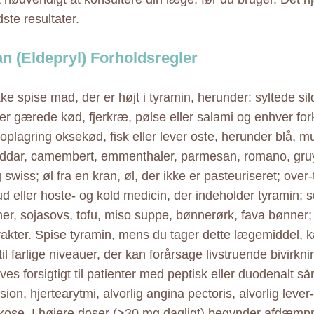
ste resultater.
an (Eldepryl) Forholdsregler
e spise mad, der er højt i tyramin, herunder: syltede sild
ler gærede kød, fjerkræ, pølse eller salami og enhver for
oplagring oksekød, fisk eller lever oste, herunder blå, m
eddar, camembert, emmenthaler, parmesan, romano, gruy
g swiss; øl fra en kran, øl, der ikke er pasteuriseret; over
ud eller hoste- og kold medicin, der indeholder tyramin; s
er, sojasovs, tofu, miso suppe, bønnerørk, fava bønner; 
akter. Spise tyramin, mens du tager dette lægemiddel, k
til farlige niveauer, der kan forårsage livstruende bivirkn
ves forsigtigt til patienter med peptisk eller duodenalt sår,
ion, hjertearytmi, alvorlig angina pectoris, alvorlig lever-
ykose. I højere doser (>30 mg dagligt) begynder afdæmp