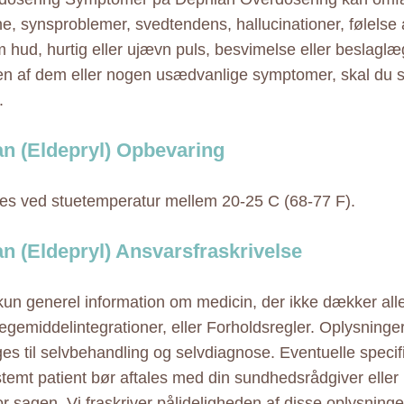
e, synsproblemer, svedtendens, hallucinationer, følelse a
am hud, hurtig eller ujævn puls, besvimelse eller beslagl
en af dem eller nogen usædvanlige symptomer, skal du s
.
an (Eldepryl) Opbevaring
s ved stuetemperatur mellem 20-25 C (68-77 F).
an (Eldepryl) Ansvarsfraskrivelse
 kun generel information om medicin, der ikke dækker alle
ægemiddelintegrationer, eller Forholdsregler. Oplysninge
ges til selvbehandling og selvdiagnose. Eventuelle specif
estemt patient bør aftales med din sundhedsrådgiver elle
r sagen. Vi fraskriver pålideligheden af disse oplysninger