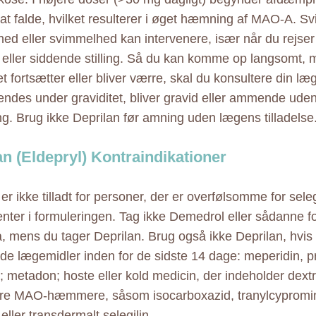
n at falde, hvilket resulterer i øget hæmning af MAO-A. 
ed eller svimmelhed kan intervenere, især når du rejser 
 eller siddende stilling. Så du kan komme op langsomt, 
t fortsætter eller bliver værre, skal du konsultere din læ
endes under graviditet, bliver gravid eller ammende ude
ng. Brug ikke Deprilan før amning uden lægens tilladelse
an (Eldepryl) Kontraindikationer
er ikke tilladt for personer, der er overfølsomme for seleg
ter i formuleringen. Tag ikke Demedrol eller sådanne f
a, mens du tager Deprilan. Brug også ikke Deprilan, hvis 
nde lægemidler inden for de sidste 14 dage: meperidin, 
; metadon; hoste eller kold medicin, der indeholder dex
dre MAO-hæmmere, såsom isocarboxazid, tranylcypromin
 eller transdermalt selegilin.