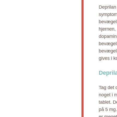
Deprilan
symptome
bevægels
hjernen,
dopamin.
bevægels
bevægels
gives i 
Depril
Tag det 
noget i 
tablet. 
på 5 mg.
er meget