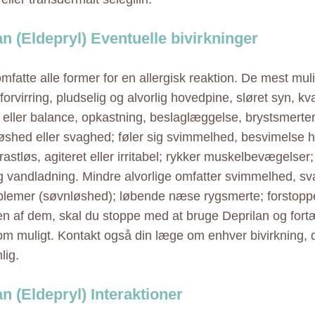
an (Eldepryl) Eventuelle bivirkninger
mfatte alle former for en allergisk reaktion. De mest muli
forvirring, pludselig og alvorlig hovedpine, sløret syn, 
 eller balance, opkastning, beslaglæggelse, brystsmerter
løshed eller svaghed; føler sig svimmelhed, besvimelse ha
 rastløs, agiteret eller irritabel; rykker muskelbevægelser;
g vandladning. Mindre alvorlige omfatter svimmelhed, s
lemer (søvnløshed); løbende næse rygsmerte; forstoppe
en af dem, skal du stoppe med at bruge Deprilan og fort
som muligt. Kontakt også din læge om enhver bivirkning, d
lig.
n (Eldepryl) Interaktioner