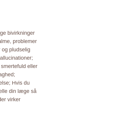
ge bivirkninger
kvalme, problemer
 og pludselig
llucinationer;
 smertefuld eller
vaghed;
lse; Hvis du
ælle din læge så
er virker