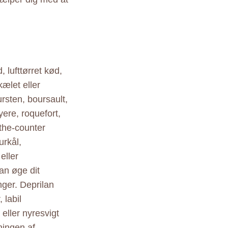
, lufttørret kød,
kælet eller
ursten, boursault,
ere, roquefort,
-the-counter
urkål,
eller
an øge dit
inger. Deprilan
 labil
 eller nyresvigt
ningen af