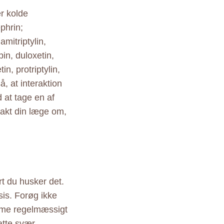
er kolde
phrin;
mitriptylin,
in, duloxetin,
in, protriptylin,
å, at interaktion
 at tage en af
takt din læge om,
rt du husker det.
sis. Forøg ikke
mme regelmæssigt
atte svær