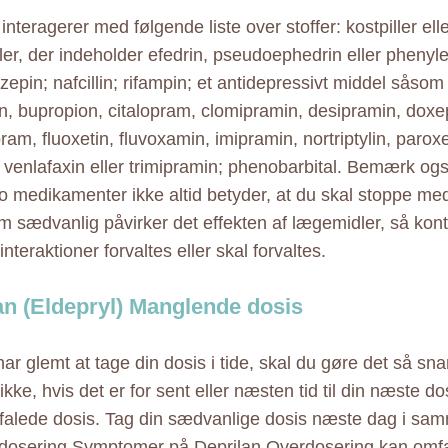
interagerer med følgende liste over stoffer: kostpiller ell
er, der indeholder efedrin, pseudoephedrin eller phenyle
pin; nafcillin; rifampin; et antidepressivt middel såsom a
, bupropion, citalopram, clomipramin, desipramin, doxep
ram, fluoxetin, fluvoxamin, imipramin, nortriptylin, paroxet
, venlafaxin eller trimipramin; phenobarbital. Bemærk ogs
o medikamenter ikke altid betyder, at du skal stoppe med
 sædvanlig påvirker det effekten af lægemidler, så kon
nteraktioner forvaltes eller skal forvaltes.
an (Eldepryl) Manglende dosis
ar glemt at tage din dosis i tide, skal du gøre det så sna
kke, hvis det er for sent eller næsten tid til din næste do
falede dosis. Tag din sædvanlige dosis næste dag i sa
rdosering Symptomer på Deprilan Overdosering kan omf