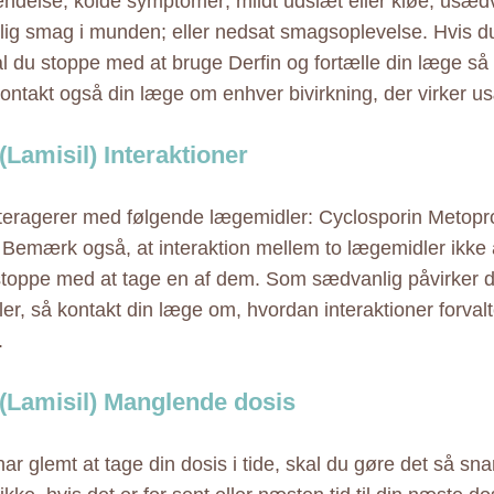
ndelse, kolde symptomer; mildt udslæt eller kløe; usædv
ig smag i munden; eller nedsat smagsoplevelse. Hvis du
l du stoppe med at bruge Derfin og fortælle din læge så 
Kontakt også din læge om enhver bivirkning, der virker u
(Lamisil) Interaktioner
nteragerer med følgende lægemidler: Cyclosporin Metoprol
 Bemærk også, at interaktion mellem to lægemidler ikke a
stoppe med at tage en af dem. Som sædvanlig påvirker de
er, så kontakt din læge om, hvordan interaktioner forvalte
.
 (Lamisil) Manglende dosis
ar glemt at tage din dosis i tide, skal du gøre det så sna