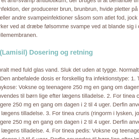
 et anti-svamp antibiotikum, der bruges til at behandle ti
fektion, der producerer brun, brunbrun, hvide pletter p
ller andre svampeinfektioner såsom som atlet fod, jock 
irker ved at dræbe følsomme svampe ved at blande sig i
llemembranen.
 (Lamisil) Dosering og retning
ralt med fuld glas vand. Sluk det uden at tygge. Normalt t
Den anbefalede dosis er forskellig fra infektionstype: 1. T
kose: Voksne og teenagere 250 mg en gang om dagen i 
vendes til børn lige efter lægens tilladelse. 2. For tinea
gere 250 mg en gang om dagen i 2 til 4 uger. Derfin anv
r lægens tilladelse. 3. For tinea cruris (ringorm i lysken, 
gere 250 mg en gang om dagen i 2 til 4 uger. Derfin anv
er lægens tilladelse. 4. For tinea pedis: Voksne og teena