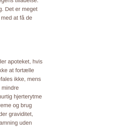
ægens tilladelse.
. Det er meget
 med at få de
ler apoteket, hvis
ke at fortælle
efales ikke, mens
r mindre
rtig hjerterytme
creme og brug
er graviditet,
r amning uden