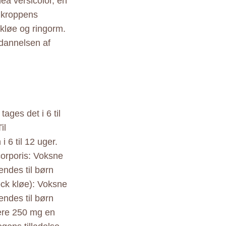
nea versicolor, en
å kroppens
kløe og ringorm.
 dannelsen af
ages det i 6 til
il
6 til 12 uger.
 corporis: Voksne
endes til børn
jock kløe): Voksne
endes til børn
gere 250 mg en