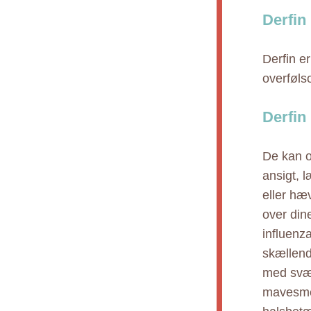
Derfin
Derfin er
overføls
Derfin
De kan o
ansigt, 
eller hæ
over din
influenz
skællend
med svær
mavesmer