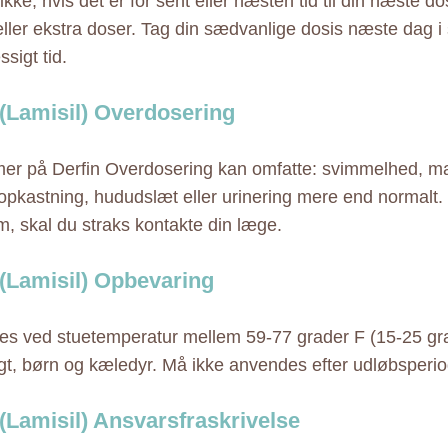
kke, hvis det er for sent eller næsten tid til din næste do
eller ekstra doser. Tag din sædvanlige dosis næste dag
sigt tid.
 (Lamisil) Overdosering
r på Derfin Overdosering kan omfatte: svimmelhed, m
opkastning, hududslæt eller urinering mere end normalt.
m, skal du straks kontakte din læge.
 (Lamisil) Opbevaring
s ved stuetemperatur mellem 59-77 grader F (15-25 gr
ugt, børn og kæledyr. Må ikke anvendes efter udløbsperi
 (Lamisil) Ansvarsfraskrivelse