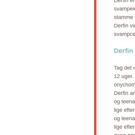
Derfin er
svampein
stamme e
Derfin v
svampce
Derfin
Tag det o
12 uger. 
onychomy
Derfin an
og teena
lige efte
og teena
lige eft