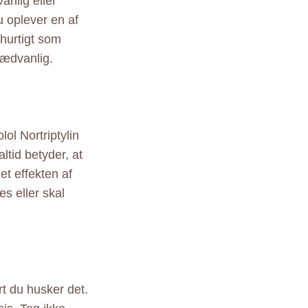
anlig eller
 oplever en af
hurtigt som
sædvanlig.
ol Nortriptylin
ltid betyder, at
t effekten af
s eller skal
rt du husker det.