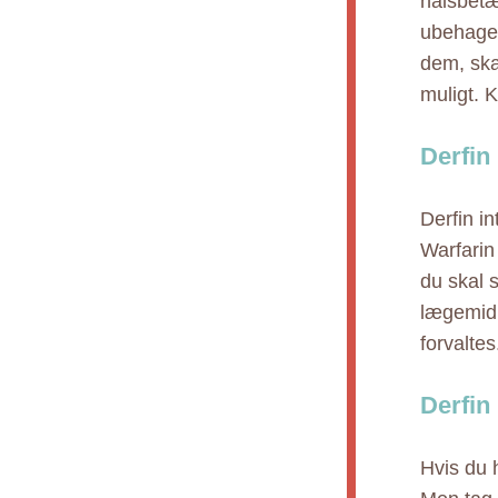
halsbetæ
ubehagel
dem, ska
muligt. 
Derfin 
Derfin i
Warfarin
du skal 
lægemidl
forvaltes
Derfin
Hvis du h