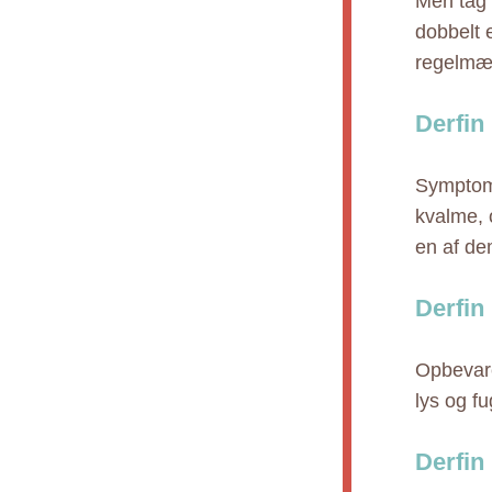
Men tag i
dobbelt 
regelmæs
Derfin
Symptome
kvalme, 
en af de
Derfin
Opbevare
lys og f
Derfin