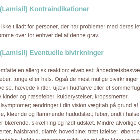
 (Lamisil) Kontraindikationer
 ikke tilladt for personer, der har problemer med deres lev
omme over for enhver del af denne grav.
 (Lamisil) Eventuelle bivirkninger
mfatte en allergisk reaktion: elveblest; åndedrætsbesvæ
læber, tunge eller hals. Også de mest mulige bivirkninger
velse, hævede kirtler, ujævn hudfarve eller et sommerfu
e kinder og næsefeber, kulderystelser, kropssmerter,
alsymptomer; ændringer i din vision vægttab på grund 
e, kløende og flammende hududslæt; feber, ondt i hals
 blærende, skrælning og rødt udslæt. Mindre alvorlige o
ter, halsbrand, diarré; hovedpine; træt følelse; løbend