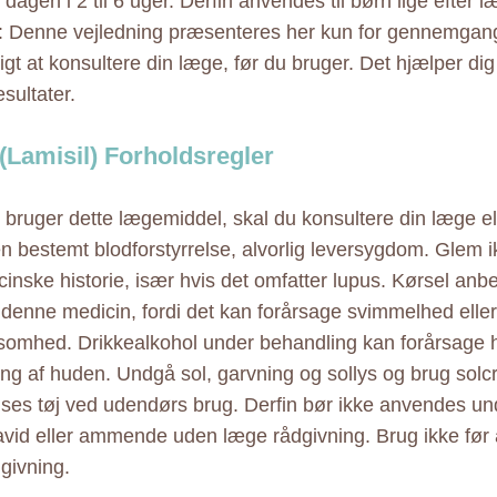
agen i 2 til 6 uger. Derfin anvendes til børn lige efter l
Denne vejledning præsenteres her kun for gennemgang
gt at konsultere din læge, før du bruger. Det hjælper dig
sultater.
 (Lamisil) Forholdsregler
 bruger dette lægemiddel, skal du konsultere din læge el
en bestemt blodforstyrrelse, alvorlig leversygdom. Glem ik
cinske historie, især hvis det omfatter lupus. Kørsel anb
 denne medicin, fordi det kan forårsage svimmelhed elle
mhed. Drikkealkohol under behandling kan forårsage hu
ing af huden. Undgå sol, garvning og sollys og brug sol
lses tøj ved udendørs brug. Derfin bør ikke anvendes und
ravid eller ammende uden læge rådgivning. Brug ikke fø
givning.