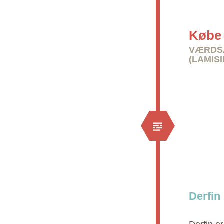
Købe 
VÆRDSÆ
(LAMISI
Derfin