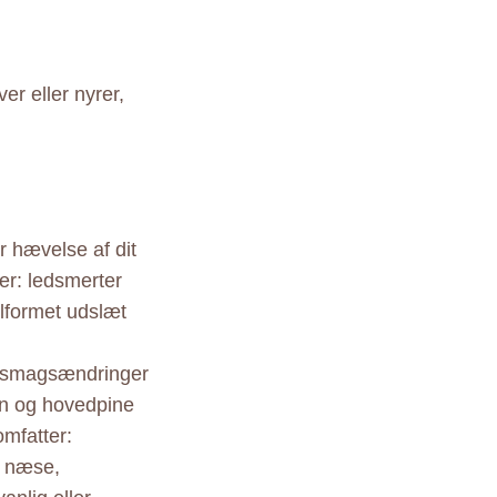
er eller nyrer,
r hævelse af dit
 er: ledsmerter
glformet udslæt
af smagsændringer
en og hovedpine
mfatter:
e næse,