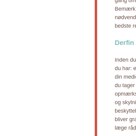
gang om d
Bemærk: 
nødvendi
bedste re
Derfin
Inden du
du har: 
din medi
du tager
opmærkso
og skyln
beskytte
bliver g
læge råd