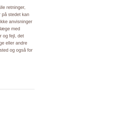
le retninger,
r på stedet kan
ikke anvisninger
r læge med
 og fejl, det
ige eller andre
sted og også for