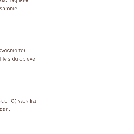
sis. Tag ikke
 i samme
avesmerter,
 Hvis du oplever
ader C) væk fra
oden.