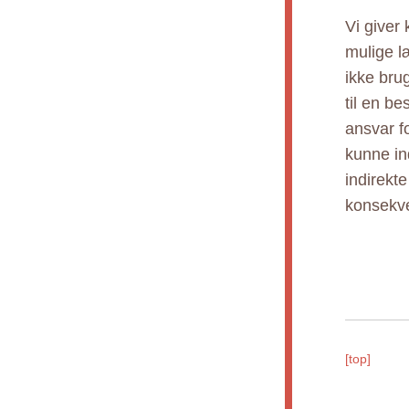
Vi giver
mulige l
ikke bru
til en b
ansvar fo
kunne ind
indirekt
konsekve
[top]