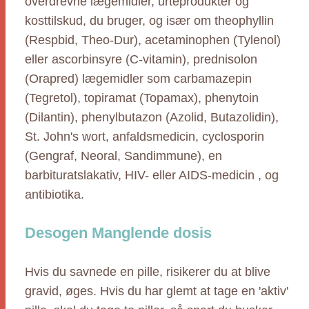
overdrevne lægemidler, urteprodukter og
kosttilskud, du bruger, og især om theophyllin
(Respbid, Theo-Dur), acetaminophen (Tylenol)
eller ascorbinsyre (C-vitamin), prednisolon
(Orapred) lægemidler som carbamazepin
(Tegretol), topiramat (Topamax), phenytoin
(Dilantin), phenylbutazon (Azolid, Butazolidin),
St. John's wort, anfaldsmedicin, cyclosporin
(Gengraf, Neoral, Sandimmune), en
barbituratslakativ, HIV- eller AIDS-medicin , og
antibiotika.
Desogen Manglende dosis
Hvis du savnede en pille, risikerer du at blive
gravid, øges. Hvis du har glemt at tage en 'aktiv'