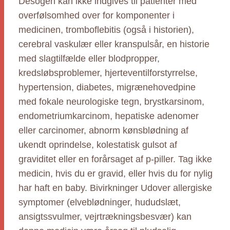
Desogen kan ikke indgives til patienter med
overfølsomhed over for komponenter i
medicinen, tromboflebitis (også i historien),
cerebral vaskulær eller kranspulsår, en historie
med slagtilfælde eller blodpropper,
kredsløbsproblemer, hjerteventilforstyrrelse,
hypertension, diabetes, migrænehovedpine
med fokale neurologiske tegn, brystkarsinom,
endometriumkarcinom, hepatiske adenomer
eller carcinomer, abnorm kønsblødning af
ukendt oprindelse, kolestatisk gulsot af
graviditet eller en forårsaget af p-piller. Tag ikke
medicin, hvis du er gravid, eller hvis du for nylig
har haft en baby. Bivirkninger Udover allergiske
symptomer (elveblødninger, hududslæt,
ansigtssvulmer, vejrtrækningsbesvær) kan