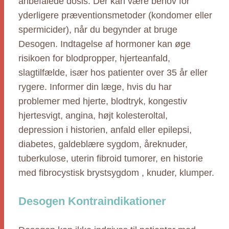
anbefalede dosis. Der kan være behov for
yderligere præventionsmetoder (kondomer eller
spermicider), når du begynder at bruge
Desogen. Indtagelse af hormoner kan øge
risikoen for blodpropper, hjerteanfald,
slagtilfælde, især hos patienter over 35 år eller
rygere. Informer din læge, hvis du har
problemer med hjerte, blodtryk, kongestiv
hjertesvigt, angina, højt kolesteroltal,
depression i historien, anfald eller epilepsi,
diabetes, galdeblære sygdom, åreknuder,
tuberkulose, uterin fibroid tumorer, en historie
med fibrocystisk brystsygdom , knuder, klumper.
Desogen Kontraindikationer