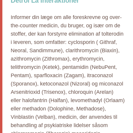
Detrol La Interaktioner
Informer din læge om alle foreskrevne og over-
the-counter medicin, du bruger, og især om de
stoffer, der kan forstyrre elimination af tolterodin
i leveren, som omfatter: cyclosporin ( Githraf,
Neoral, Sandimmune), clarithromycin (Biaxin),
azithromycin (Zithromax), erythromycin,
telithromycin (Ketek), pentamidin (NebuPent,
Pentam), sparfloxacin (Zagam), itraconazol
(Sporanox), ketoconazol (Nizoral) og miconazol
Arsenitrioxid (Trisenox), chloroquin (Arelan)
eller halofantrin (Halfan), levomethadyl (Orlaam)
eller methadon (Dolophine, Methadose),
Vinblastin (Velban), medicin, der anvendes til
behandling af psykiatriske lidelser såsom