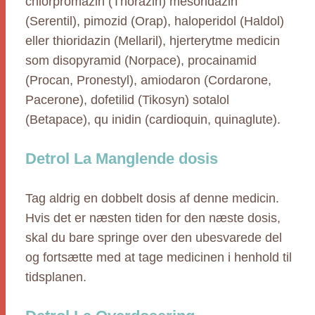
chlorpromazin (Thorazin) mesoridazin
(Serentil), pimozid (Orap), haloperidol (Haldol)
eller thioridazin (Mellaril), hjerterytme medicin
som disopyramid (Norpace), procainamid
(Procan, Pronestyl), amiodaron (Cordarone,
Pacerone), dofetilid (Tikosyn) sotalol
(Betapace), qu inidin (cardioquin, quinaglute).
Detrol La Manglende dosis
Tag aldrig en dobbelt dosis af denne medicin.
Hvis det er næsten tiden for den næste dosis,
skal du bare springe over den ubesvarede del
og fortsætte med at tage medicinen i henhold til
tidsplanen.