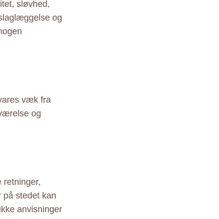
itet, sløvhed,
eslaglæggelse og
 nogen
vares væk fra
eværelse og
 retninger,
r på stedet kan
ikke anvisninger