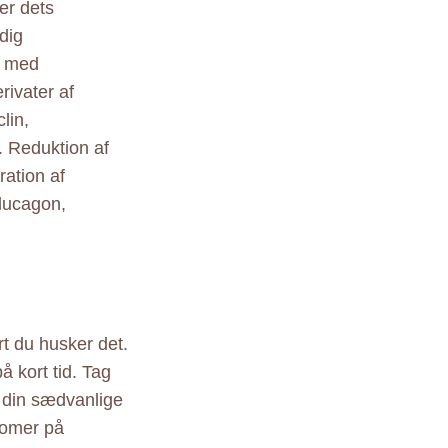
er dets
dig
e med
rivater af
lin,
. Reduktion af
ation af
glucagon,
rt du husker det.
å kort tid. Tag
g din sædvanlige
tomer på