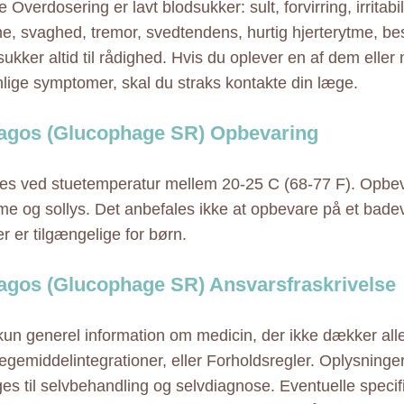
 Overdosering er lavt blodsukker: sult, forvirring, irritabil
e, svaghed, tremor, svedtendens, hurtig hjerterytme, b
l sukker altid til rådighed. Hvis du oplever en af dem eller
ige symptomer, skal du straks kontakte din læge.
agos (Glucophage SR) Opbevaring
s ved stuetemperatur mellem 20-25 C (68-77 F). Opbe
rme og sollys. Det anbefales ikke at opbevare på et bad
r er tilgængelige for børn.
agos (Glucophage SR) Ansvarsfraskrivelse
 kun generel information om medicin, der ikke dækker alle
ægemiddelintegrationer, eller Forholdsregler. Oplysninge
ges til selvbehandling og selvdiagnose. Eventuelle specif