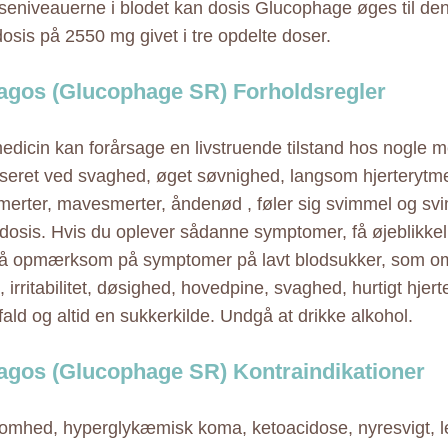
seniveauerne i blodet kan dosis Glucophage øges til d
dosis på 2550 mg givet i tre opdelte doser.
agos (Glucophage SR) Forholdsregler
dicin kan forårsage en livstruende tilstand hos nogle m
iseret ved svaghed, øget søvnighed, langsom hjerterytme,
erter, mavesmerter, åndenød , føler sig svimmel og sv
cidosis. Hvis du oplever sådanne symptomer, få øjeblikke
 opmærksom på symptomer på lavt blodsukker, som omfa
g, irritabilitet, døsighed, hovedpine, svaghed, hurtigt hjert
fald og altid en sukkerkilde. Undgå at drikke alkohol.
agos (Glucophage SR) Kontraindikationer
omhed, hyperglykæmisk koma, ketoacidose, nyresvigt, 