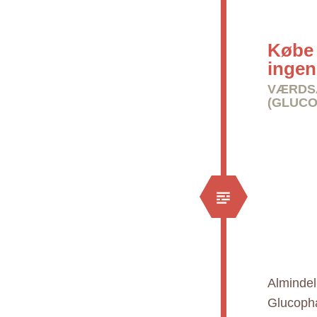
Købe 
ingen
VÆRDSÆ
(GLUCO
Almindel
Glucopha