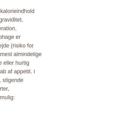
kalorieindhold
raviditet,
ration,
phage er
jde (risiko for
 mest almindelige
 eller hurtig
b af appetit. I
, stigende
ter,
mulig: