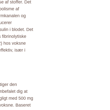
e af stoffer. Det
bolisme af
armkanalen og
ducerer
ulin i blodet. Det
fibrinolytiske
2) hos voksne
fektiv, især i
tiger den
nbefalet dig at
agligt med 500 mg
 voksne. Baseret