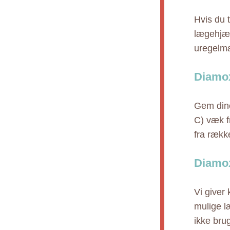
Hvis du 
lægehjæl
uregelmæ
Diamo
Gem dine
C) væk f
fra rækk
Diamox
Vi giver
mulige l
ikke bru