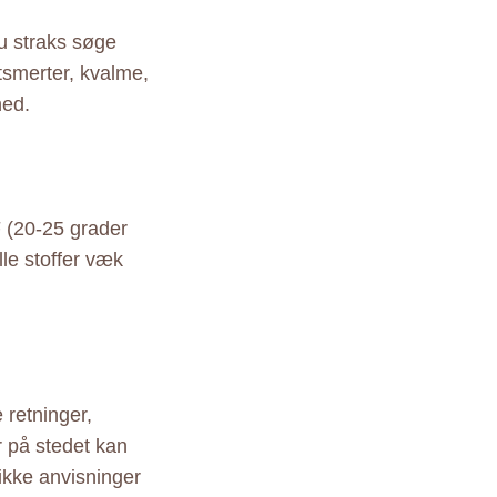
du straks søge
smerter, kvalme,
hed.
 (20-25 grader
lle stoffer væk
 retninger,
r på stedet kan
ikke anvisninger