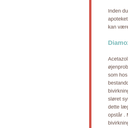
Inden du
apoteket,
kan være
Diamox
Acetazola
øjenprob
som hos 
bestandd
bivirkni
sløret s
dette læ
opstår .
bivirkni