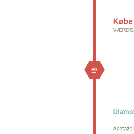
Købe 
VÆRDSÆ
Diamox
Acetazol