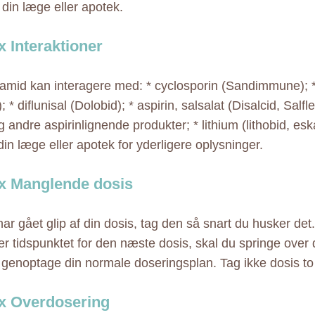
 din læge eller apotek.
 Interaktioner
amid kan interagere med: * cyclosporin (Sandimmune); 
; * diflunisal (Dolobid); * aspirin, salsalat (Disalcid, Salfl
 andre aspirinlignende produkter; * lithium (lithobid, eska
din læge eller apotek for yderligere oplysninger.
x Manglende dosis
ar gået glip af din dosis, tag den så snart du husker det.
ær tidspunktet for den næste dosis, skal du springe ove
 genoptage din normale doseringsplan. Tag ikke dosis t
x Overdosering