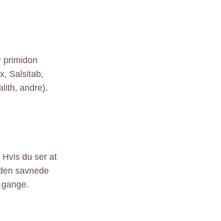
* primidon
ex, Salsitab,
lith, andre).
 Hvis du ser at
r den savnede
o gange.