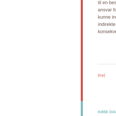
til en b
ansvar fo
kunne ind
indirekt
konsekve
[top]
KØBE DIA