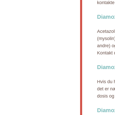
kontakte
Diamox
Acetazol
(mysolin)
andre) og
Kontakt 
Diamo
Hvis du h
det er n
dosis og
Diamo