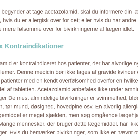
 begynder at tage acetazolamid, skal du informere din læ
 hvis du er allergisk over for det; eller hvis du har andre 
 mere følsomme over for bivirkningerne af lægemidlet.
 Kontraindikationer
mid er kontraindiceret hos patienter, der har alvorlige nyr
lemer. Denne medicin bør ikke tages af gravide kvinder 
patienter med en kendt overfølsomhed overfor en hvilk
el af tabletten. Acetazolamid anbefales ikke under amni
nger De mest almindelige bivirkninger er svimmelhed, blø
yn, tør mund, døsighed, hovedpine osv. En alvorlig allerg
gemiddel er meget sjælden, men søg omgående lægehjæ
 Mange mennesker, der bruger dette lægemiddel, har ikke
nger. Hvis du bemærker bivirkninger, som ikke er nævnt o