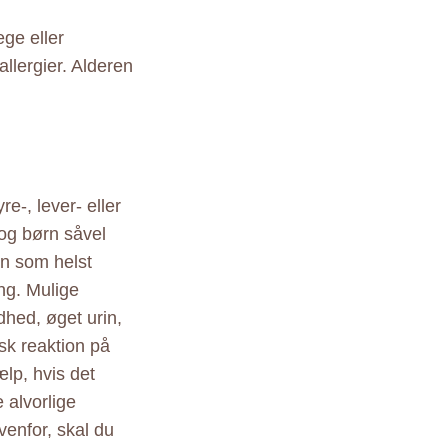
ge eller
allergier. Alderen
e-, lever- eller
og børn såvel
en som helst
ng. Mulige
dhed, øget urin,
isk reaktion på
lp, hvis det
 alvorlige
venfor, skal du