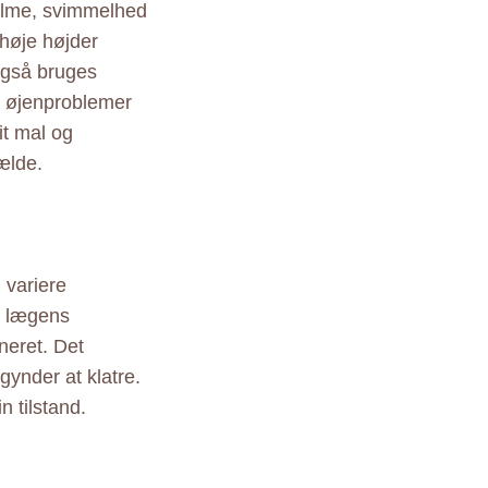
alme, svimmelhed
 høje højder
også bruges
e øjenproblemer
it mal og
ælde.
 variere
ge lægens
neret. Det
gynder at klatre.
 tilstand.