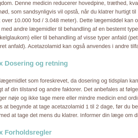
dom. Denne medicin reducerer hovedpine, træthed, kv
d, som sandsynligvis vil opstå, når du klatrer hurtigt til
t over 10.000 fod / 3.048 meter). Dette lægemiddel kan 
ed andre lægemidler til behandling af en bestemt typ
elglaukom) eller til behandling af visse typer anfald (pet
eret anfald). Acetazolamid kan også anvendes i andre tilf
 Dosering og retning
lægemidlet som foreskrevet, da dosering og tidsplan kan
t af din tilstand og andre faktorer. Det anbefales at føl
ger nøje og ikke tage mere eller mindre medicin end ordi
s at begynde at tage acetazolamid 1 til 2 dage, før du be
med at tage det mens du klatrer. Informer din læge om din
 Forholdsregler