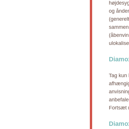
højdesyg
og åndenø
(generel
sammen m
(åbenvink
ulokalis
Diamox
Tag kun 
afhængig
anvisnin
anbefale
Fortsæt 
Diamox