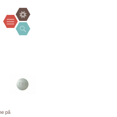
Widgets
Menu
Search
ne på