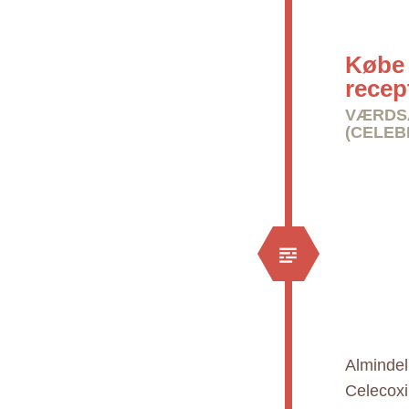
Købe 
recep
VÆRDSÆ
(CELEB
Almindel
Celecoxi