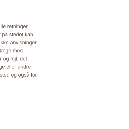
le retninger,
r på stedet kan
ikke anvisninger
r læge med
 og fejl, det
ige eller andre
sted og også for