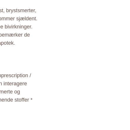
t, brystsmerter,
kommer sjældent.
 bivirkninger.
u bemærker de
apotek.
nprescription /
n interagere
smerte og
nende stoffer *