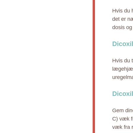
Hvis du h
det er n
dosis og
Dicoxi
Hvis du 
lægehjæl
uregelmæ
Dicoxi
Gem dine
C) væk f
væk fra 