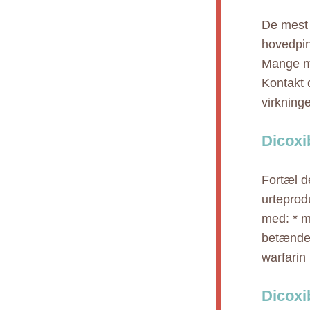
De mest 
hovedpin
Mange me
Kontakt 
virkninge
Dicoxi
Fortæl de
urteprod
med: * me
betændel
warfarin 
Dicoxi