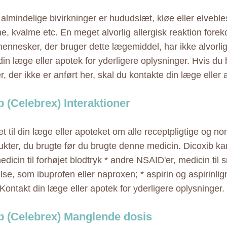
almindelige bivirkninger er hududslæt, kløe eller elvebles
e, kvalme etc. En meget alvorlig allergisk reaktion fore
nnesker, der bruger dette lægemiddel, har ikke alvorlige
din læge eller apotek for yderligere oplysninger. Hvis d
r, der ikke er anført her, skal du kontakte din læge eller 
b (Celebrex) Interaktioner
t til din læge eller apoteket om alle receptpligtige og no
ukter, du brugte før du brugte denne medicin. Dicoxib ka
dicin til forhøjet blodtryk * andre NSAID'er, medicin til 
se, som ibuprofen eller naproxen; * aspirin og aspirinlig
Kontakt din læge eller apotek for yderligere oplysninger.
b (Celebrex) Manglende dosis