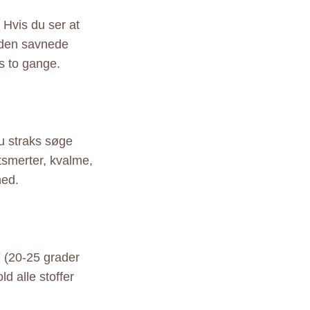
 Hvis du ser at
r den savnede
s to gange.
du straks søge
smerter, kvalme,
hed.
 (20-25 grader
d alle stoffer