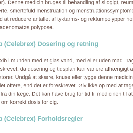
). Denne medicin bruges til behandling af slidgigt, reuma
rte, smertefuld menstruation og menstruationssymptome
 at reducere antallet af tyktarms- og rektumpolypper ho
 adenomatøs polypose.
b (Celebrex) Dosering og retning
xib i munden med et glas vand, med eller uden mad. Ta
skrevet, da dosering og tidsplan kan variere afhængigt af
ktorer. Undgå at skære, knuse eller tygge denne medicin
et oftere, end det er foreskrevet. Giv ikke op med at ta
 fra din læge. Det kan have brug for tid til medicinen til 
 om korrekt dosis for dig.
b (Celebrex) Forholdsregler