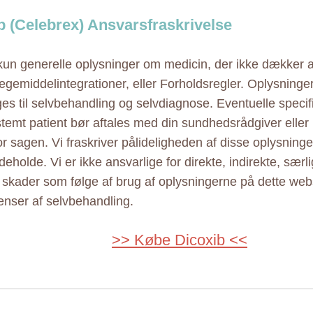
b (Celebrex) Ansvarsfraskrivelse
 kun generelle oplysninger om medicin, der ikke dækker al
ægemiddelintegrationer, eller Forholdsregler. Oplysninge
ges til selvbehandling og selvdiagnose. Eventuelle specif
estemt patient bør aftales med din sundhedsrådgiver elle
r sagen. Vi fraskriver pålideligheden af disse oplysninger
eholde. Vi er ikke ansvarlige for direkte, indirekte, særl
e skader som følge af brug af oplysningerne på dette web
nser af selvbehandling.
>> Købe Dicoxib <<