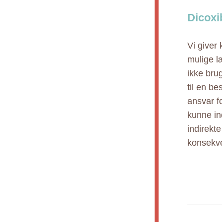
Dicoxi
Vi giver
mulige l
ikke bru
til en b
ansvar fo
kunne ind
indirekt
konsekve