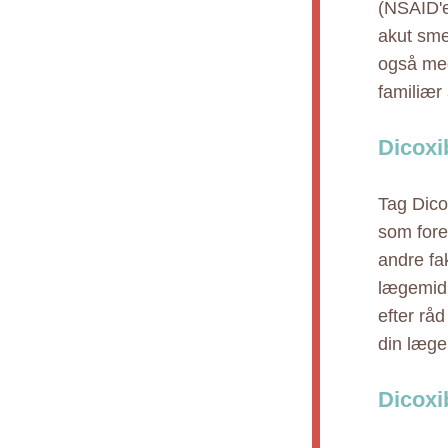
(NSAID'er
akut sme
også med
familiær
Dicoxi
Tag Dico
som fore
andre fa
lægemidl
efter råd
din læge
Dicoxi