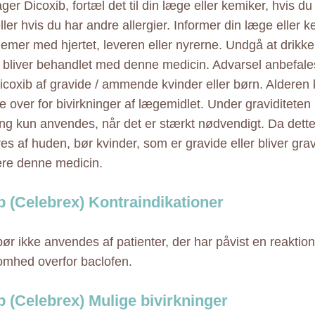
ger Dicoxib, fortæl det til din læge eller kemiker, hvis du
eller hvis du har andre allergier. Informer din læge eller 
lemer med hjertet, leveren eller nyrerne. Undgå at drikke
bliver behandlet med denne medicin. Advarsel anbefal
icoxib af gravide / ammende kvinder eller børn. Aldere
 over for bivirkninger af lægemidlet. Under graviditete
ng kun anvendes, når det er stærkt nødvendigt. Da dett
es af huden, bør kvinder, som er gravide eller bliver grav
re denne medicin.
b (Celebrex) Kontraindikationer
bør ikke anvendes af patienter, der har påvist en reaktio
omhed overfor baclofen.
b (Celebrex) Mulige bivirkninger