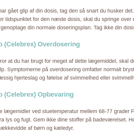
ar gået glip af din dosis, tag den så snart du husker det.
ær tidspunktet for den næste dosis, skal du springe ove
 genoptage din normale doseringsplan. Tag ikke din dosi
b (Celebrex) Overdosering
tror at du har brugt for meget af dette lægemiddel, skal 
p. Symptomerne på overdosering omfatter normalt bryst
ssig hjerteslag og følelse af svimmelhed eller svimmel
b (Celebrex) Opbevaring
 lægemidler ved stuetemperatur mellem 68-77 grader F
ra lys og fugt. Gem ikke dine stoffer på badeværelset. Hol
rækkevidde af børn og kæledyr.