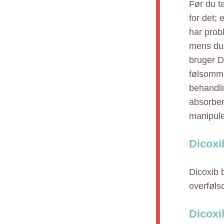
Før du ta
for det; 
har prob
mens du 
bruger D
følsomme
behandli
absorber
manipule
Dicoxi
Dicoxib 
overføls
Dicoxi