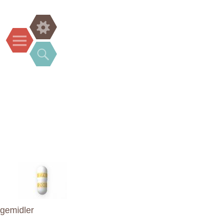
Widgets
Menu
Search
ægemidler