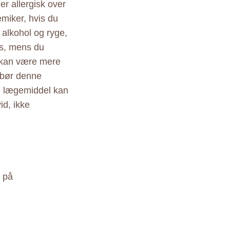
 er allergisk over
kemiker, hvis du
 alkohol og ryge,
es, mens du
n kan være mere
n bør denne
e lægemiddel kan
id, ikke
n på