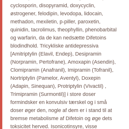
cyclosporin, disopyramid, doxycyclin,
østrogener, felodipin, levodopa, lidocain,
methadon, mexiletin, p-piller, paroxetin,
quinidin, tacrolimus, theophyllin, phenobarbital
og warfarin, da de kan nedsætte Difetoins
blodindhold. Tricykliske antidepressiva
[Amitriptylin (Elavil, Endep), Desipramin
(Norpramin, Pertofrane), Amoxapin (Asendin),
Clomipramin (Anafranil), Imipramin (Tofranil),
Nortriptylin (Pamelor, Aventyl), Doxepin
(Adapin, Sinequan), Protriptylin (Vivactil) ,
Trimipramin (Surmontil)] i store doser
formindsker en konvulsiv tærskel og i små
doser øger den, nogle af dem er i stand til at
bremse metabolisme af Difetoin og øge dets
toksicitet herved. Isonicotinsyre, visse