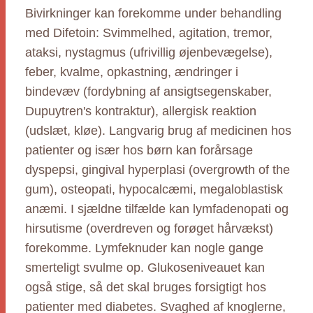
Bivirkninger kan forekomme under behandling
med Difetoin: Svimmelhed, agitation, tremor,
ataksi, nystagmus (ufrivillig øjenbevægelse),
feber, kvalme, opkastning, ændringer i
bindevæv (fordybning af ansigtsegenskaber,
Dupuytren's kontraktur), allergisk reaktion
(udslæt, kløe). Langvarig brug af medicinen hos
patienter og især hos børn kan forårsage
dyspepsi, gingival hyperplasi (overgrowth of the
gum), osteopati, hypocalcæmi, megaloblastisk
anæmi. I sjældne tilfælde kan lymfadenopati og
hirsutisme (overdreven og forøget hårvækst)
forekomme. Lymfeknuder kan nogle gange
smerteligt svulme op. Glukoseniveauet kan
også stige, så det skal bruges forsigtigt hos
patienter med diabetes. Svaghed af knoglerne,