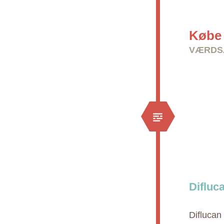
Købe 
VÆRDSÆ
Difluc
Diflucan 