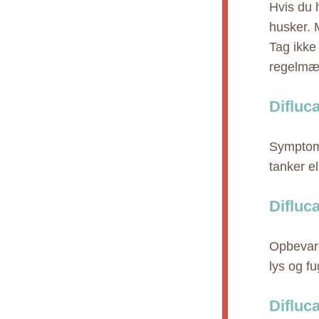
Hvis du 
husker. M
Tag ikke
regelmæs
Difluc
Symptome
tanker e
Difluc
Opbevare
lys og f
Difluc