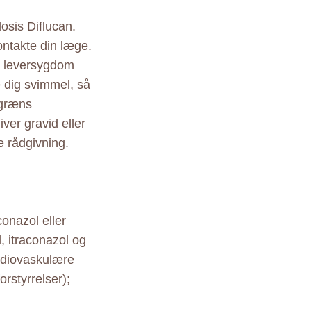
osis Diflucan.
ontakte din læge.
r leversygdom
e dig svimmel, så
egræns
ver gravid eller
 rådgivning.
conazol eller
, itraconazol og
ardiovaskulære
rstyrrelser);