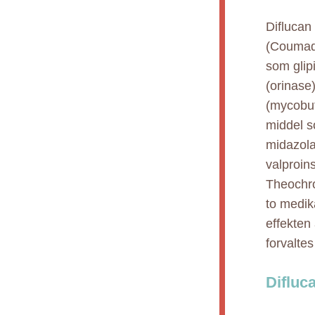
Diflucan
(Coumadi
som glipi
(orinase)
(mycobut
middel s
midazola
valproin
Theochro
to medik
effekten
forvaltes
Difluc