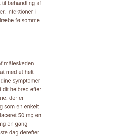
til behandling af
, infektioner i
t dræbe følsomme
af måleskeden.
at med et helt
en dine symptomer
 dit helbred efter
ne, der er
 mg som en enkelt
placeret 50 mg en
 mg en gang
ste dag derefter