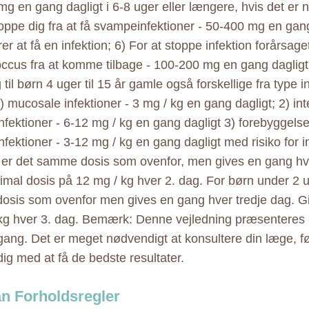
g en gang dagligt i 6-8 uger eller længere, hvis det er 
toppe dig fra at få svampeinfektioner - 50-400 mg en gan
rer at få en infektion; 6) For at stoppe infektion forårsage
ccus fra at komme tilbage - 100-200 mg en gang daglig
til børn 4 uger til 15 år gamle også forskellige fra type i
) mucosale infektioner - 3 mg / kg en gang dagligt; 2) in
fektioner - 6-12 mg / kg en gang dagligt 3) forebyggelse
fektioner - 3-12 mg / kg en gang dagligt med risiko for i
 er det samme dosis som ovenfor, men gives en gang h
mal dosis på 12 mg / kg hver 2. dag. For børn under 2 
sis som ovenfor men gives en gang hver tredje dag. G
kg hver 3. dag. Bemærk: Denne vejledning præsenteres 
ng. Det er meget nødvendigt at konsultere din læge, fø
dig med at få de bedste resultater.
an Forholdsregler