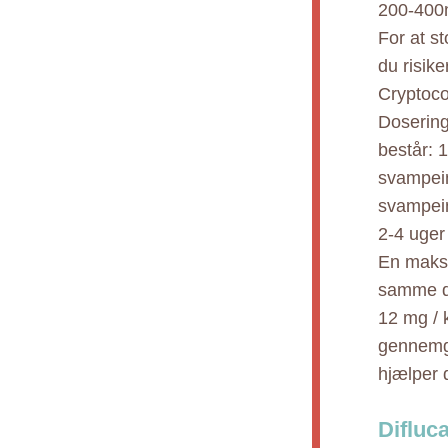
200-400m
For at s
du risike
Cryptoco
Dosering 
består: 1
svampein
svampein
2-4 uger
En maksi
samme do
12 mg / 
gennemga
hjælper 
Difluc