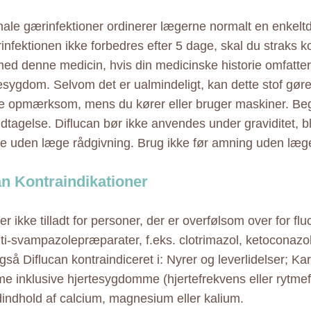
nale gærinfektioner ordinerer lægerne normalt en enkeltd
infektionen ikke forbedres efter 5 dage, skal du straks k
ed denne medicin, hvis din medicinske historie omfatte
resygdom. Selvom det er ualmindeligt, kan dette stof gør
e opmærksom, mens du kører eller bruger maskiner. B
dtagelse. Diflucan bør ikke anvendes under graviditet, bli
uden læge rådgivning. Brug ikke før amning uden læge
an Kontraindikationer
er ikke tilladt for personer, der er overfølsom over for flu
ti-svampazolepræparater, f.eks. clotrimazol, ketoconazol
gså Diflucan kontraindiceret i: Nyrer og leverlidelser; K
 inklusive hjertesygdomme (hjertefrekvens eller rytmefo
dindhold af calcium, magnesium eller kalium.