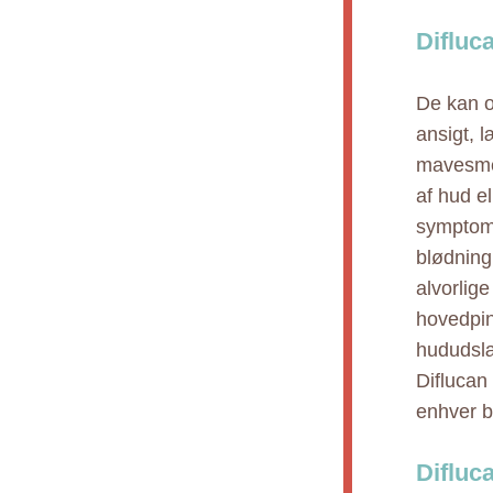
Difluc
De kan o
ansigt, 
mavesmert
af hud el
symptome
blødning
alvorlige
hovedpin
hududslæ
Diflucan
enhver b
Difluc