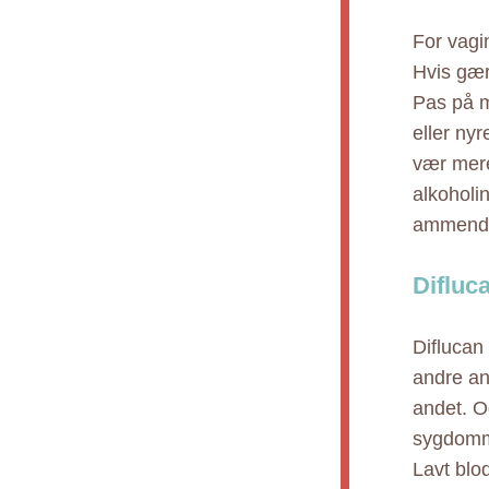
For vagi
Hvis gær
Pas på m
eller ny
vær mer
alkoholin
ammende 
Difluc
Diflucan 
andre an
andet. O
sygdomme
Lavt blo