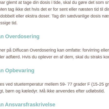
har glemt at tage din dosis i tide, skal du gøre det som 
en tag ikke det hvis det er for sent eller næsten tid til d
 dobbelt eller ekstra doser. Tag din sædvanlige dosis n
sige tid.
an Overdosering
r på Diflucan Overdosering kan omfatte: forvirring ell
ller adfærd. Hvis du oplever en af dem, skal du straks ko
an Opbevaring
s ved stuetemperatur mellem 59- 77 grader F (15-25 gr
ugt, børn og kæledyr. Må ikke anvendes efter udløbstid.
an Ansvarsfraskrivelse