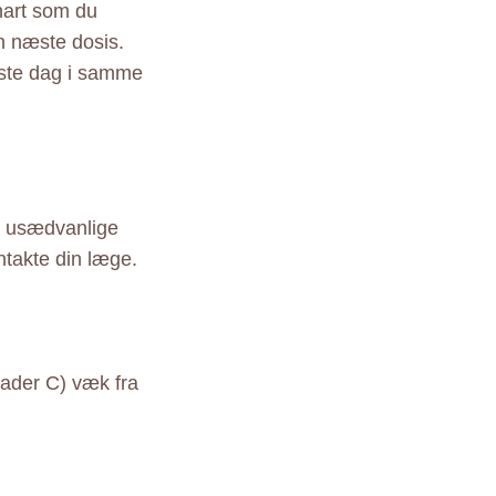
snart som du
in næste dosis.
æste dag i samme
er usædvanlige
ntakte din læge.
ader C) væk fra