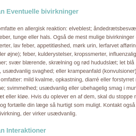
an Eventuelle bivirkninger
mfatte en allergisk reaktion: elveblest; åndedrætsbesvæ
læber, tunge eller hals. Også de mest mulige bivirkninger
er, lav feber, appetitløshed, mørk urin, lerfarvet afførin
ler øjne); feber, kulderystelser, kropssmerter, influenzal
r; svær blærende, skrælning og rød hududslæt; let blå
, usædvanlig svaghed; eller krampeanfald (konvulsioner
 omfatter: mild kvalme, opkastning, diarré eller forstyrre
e; svimmelhed; usædvanlig eller ubehagelig smag i mun
t eller kløe. Hvis du oplever en af dem, skal du stoppe
 og fortælle din læge så hurtigt som muligt. Kontakt ogs
ivirkning, der virker usædvanlig.
an Interaktioner