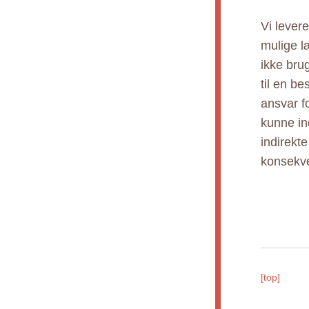
Vi lever
mulige l
ikke bru
til en b
ansvar fo
kunne ind
indirekt
konsekve
[top]