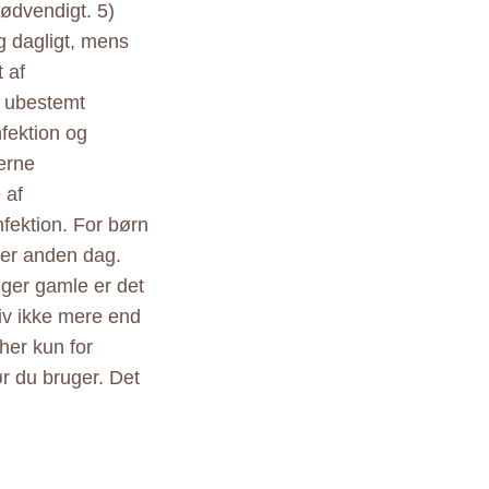
nødvendigt. 5)
g dagligt, mens
t af
t ubestemt
nfektion og
terne
 af
nfektion. For børn
ver anden dag.
uger gamle er det
iv ikke mere end
her kun for
r du bruger. Det