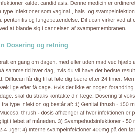
fektioner kaldet candidiasis. Denne medicin er ordineret 
 type infektioner som vaginal-, hals- og svampeinfektioner
n, peritonitis og lungebetændelse. Diflucan virker ved a
ed at blande sig i dannelsen af svampemembranen.
an Dosering og retning
oralt en gang om dagen, med eller uden mad ved hjælp 
på samme tid hver dag, hvis du vil have det bedste result
. Diflucan får dig til at føle dig bedre efter 24 timer. M
væk lige efter få dage. Hvis der ikke er nogen forandring i
 dage, skal du straks kontakte din læge. Dosering til voks
g fra type infektion og består af: 1) Genital thrush - 150
 Mucosal thrush - dosis afhænger af hvor infektionen er 
ligt i løbet af måneden. 3) Svampehudsinfektioner - 50
i 2-4 uger; 4) Interne svampeinfektioner 400mg på den før