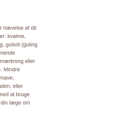
r hævelse af dit
 er: kvalme,
g, gulsot (guling
ignende
 mærkning eller
). Mindre
t mave;
den; eller
 med at bruge
å din læge om