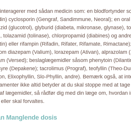
 interagerer med sådan medicin som: en blodfortynder s
n) cyclosporin (Gengraf, Sandimmune, Neoral); en oral
zid (glucotrol), glyburid (diabeta, mikronase, glynase), t
, tolazamid (tolinase), chlorpropamid (diabines) og andre;
in) eller rifampin (Rifadin, Rifater, Rifamate, Rimactane)
om diazepam (Valium), lorazepam (Ativan), alprazolam (
m (Versed); beslaglægemidler såsom phenytoin (Dilantin
syre (Depakene); tacrolimus (Prograf), teofyllin (Theo-Dur
n, Elixophyllin, Slo-Phyllin, andre). Bemærk også, at in
amenter ikke altid betyder at du skal stoppe med at tage
 af lægemidler, så rådfør dig med din læge om, hvordan i
 eller skal forvaltes.
an Manglende dosis