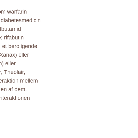
om warfarin
 diabetesmedicin
olbutamid
 rifabutin
; et beroligende
Xanax) eller
) eller
, Theolair,
teraktion mellem
 en af dem.
nteraktionen