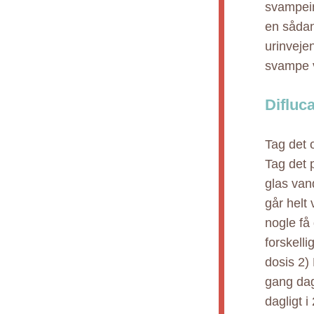
svampein
en sådan
urinveje
svampe v
Difluc
Tag det 
Tag det 
glas vand
går helt 
nogle få
forskelli
dosis 2)
gang dag
dagligt 