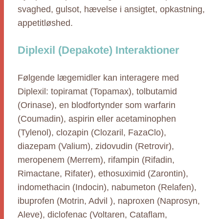
svaghed, gulsot, hævelse i ansigtet, opkastning,
appetitløshed.
Diplexil (Depakote) Interaktioner
Følgende lægemidler kan interagere med
Diplexil: topiramat (Topamax), tolbutamid
(Orinase), en blodfortynder som warfarin
(Coumadin), aspirin eller acetaminophen
(Tylenol), clozapin (Clozaril, FazaClo),
diazepam (Valium), zidovudin (Retrovir),
meropenem (Merrem), rifampin (Rifadin,
Rimactane, Rifater), ethosuximid (Zarontin),
indomethacin (Indocin), nabumeton (Relafen),
ibuprofen (Motrin, Advil ), naproxen (Naprosyn,
Aleve), diclofenac (Voltaren, Cataflam,