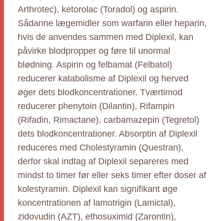
Arthrotec), ketorolac (Toradol) og aspirin.
Sådanne lægemidler som warfarin eller heparin,
hvis de anvendes sammen med Diplexil, kan
påvirke blodpropper og føre til unormal
blødning. Aspirin og felbamat (Felbatol)
reducerer katabolisme af Diplexil og herved
øger dets blodkoncentrationer. Tværtimod
reducerer phenytoin (Dilantin), Rifampin
(Rifadin, Rimactane), carbamazepin (Tegretol)
dets blodkoncentrationer. Absorptin af Diplexil
reduceres med Cholestyramin (Questran),
derfor skal indtag af Diplexil separeres med
mindst to timer før eller seks timer efter doser af
kolestyramin. Diplexil kan signifikant øge
koncentrationen af lamotrigin (Lamictal),
zidovudin (AZT), ethosuximid (Zarontin),