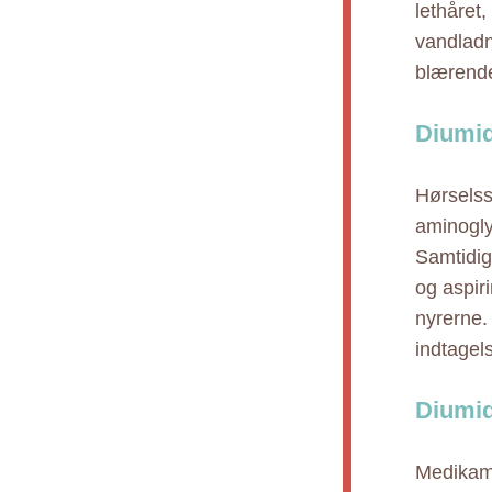
lethåret
vandladn
blærende
Diumid
Hørselss
aminogly
Samtidig
og aspiri
nyrerne.
indtagels
Diumid
Medikame