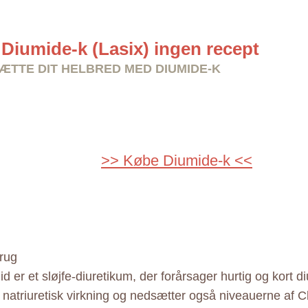
Diumide-k (Lasix) ingen recept
TTE DIT HELBRED MED DIUMIDE-K
>> Købe Diumide-k <<
rug
d er et sløjfe-diuretikum, der forårsager hurtig og kort d
 natriuretisk virkning og nedsætter også niveauerne af Cl