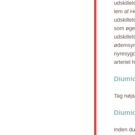
udskillel
lem af H
udskille
som øget
udskille
ødemsynd
nyresygd
arteriel
Diumid
Tag nøja
Diumid
Inden du