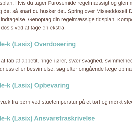
splan. Hvis du tager Furosemide regelmæssigt og glemm
ag det så snart du husker det. Spring over Misseddoseif D
e indtagelse. Genoptag din regelmæssige tidsplan. Komp
dosis ved at tage en ekstra.
e-k (Lasix) Overdosering
e af tab af appetit, ringe i ører, svær svaghed, svimmelhed,
edness eller besvimelse, søg efter omgående læge op
e-k (Lasix) Opbevaring
 væk fra børn ved stuetemperatur på et tørt og mørkt ste
e-k (Lasix) Ansvarsfraskrivelse