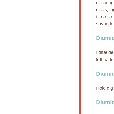
dosering
dosis, t
til næst
savnede 
Diumid
I tilfæld
lethead
Diumid
Hold dig
Diumid