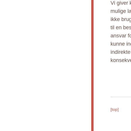
Vi giver
mulige l
ikke bru
til en b
ansvar fo
kunne ind
indirekt
konsekve
[top]