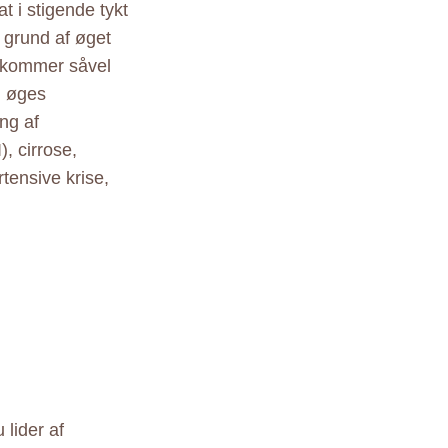
t i stigende tykt
 grund af øget
rekommer såvel
g øges
ng af
, cirrose,
tensive krise,
 lider af