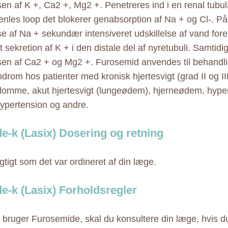
sen af K +, Ca2 +, Mg2 +. Penetreres ind i en renal tubula
enles loop det blokerer genabsorption af Na + og Cl-. På
lse af Na + sekundær intensiveret udskillelse af vand fo
 sekretion af K + i den distale del af nyretubuli. Samtidi
lsen af Ca2 + og Mg2 +. Furosemid anvendes til behandli
rom hos patienter med kronisk hjertesvigt (grad II og III)
omme, akut hjertesvigt (lungeødem), hjerneødem, hyper
 hypertension og andre.
e-k (Lasix) Dosering og retning
gtigt som det var ordineret af din læge.
e-k (Lasix) Forholdsregler
 bruger Furosemide, skal du konsultere din læge, hvis du