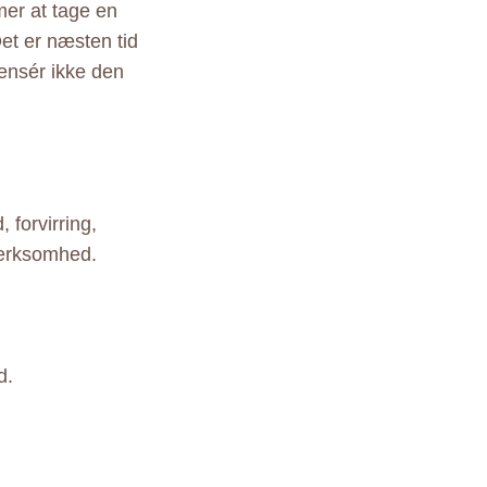
er at tage en
et er næsten tid
ensér ikke den
 forvirring,
mærksomhed.
d.