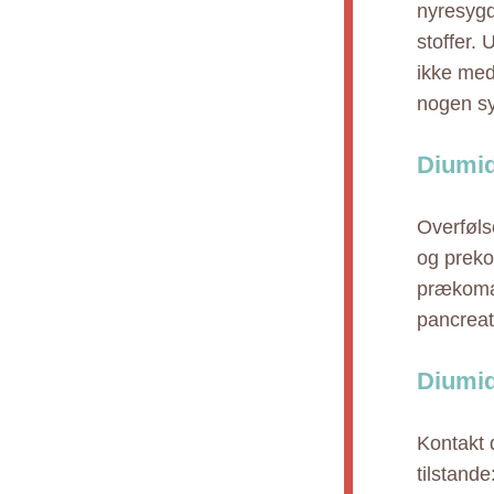
nyresygd
stoffer. 
ikke med 
nogen sy
Diumid
Overføls
og prekom
prækoma,
pancreat
Diumid
Kontakt 
tilstand