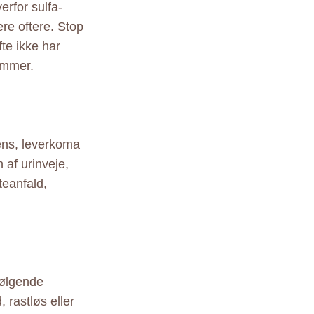
erfor sulfa-
ere oftere. Stop
fte ikke har
ammer.
iens, leverkoma
 af urinveje,
teanfald,
følgende
 rastløs eller