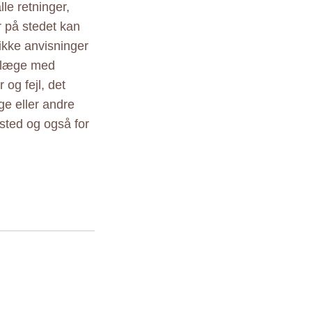
le retninger,
r på stedet kan
ikke anvisninger
r læge med
 og fejl, det
ige eller andre
sted og også for