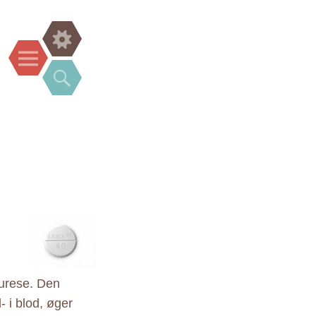
Widgets
Menu
Search
iurese. Den
- i blod, øger