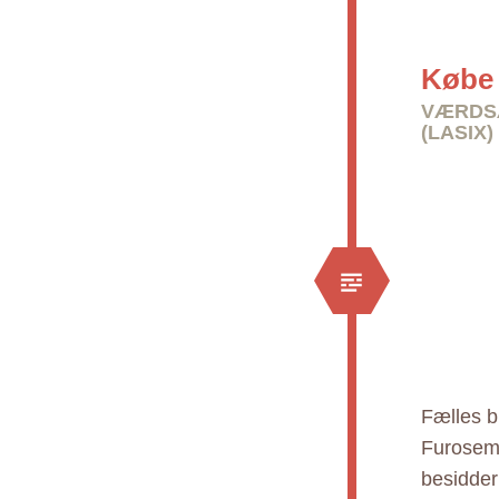
Købe 
VÆRDSÆ
(LASIX)
Fælles b
Furosemi
besidder