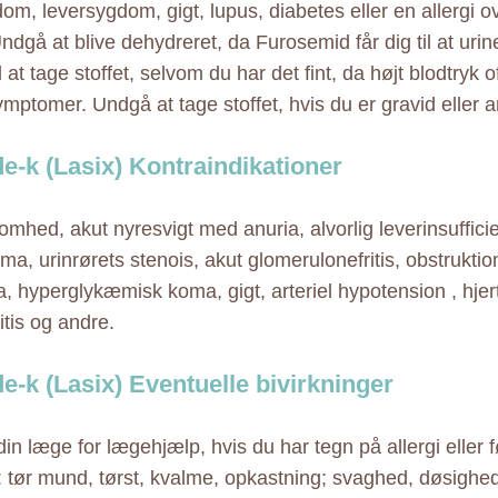
om, leversygdom, gigt, lupus, diabetes eller en allergi ov
Undgå at blive dehydreret, da Furosemid får dig til at urin
at tage stoffet, selvom du har det fint, da højt blodtryk o
mptomer. Undgå at tage stoffet, hvis du er gravid eller 
e-k (Lasix) Kontraindikationer
omhed, akut nyresvigt med anuria, alvorlig leverinsuffic
a, urinrørets stenois, akut glomerulonefritis, obstruktion
 hyperglykæmisk koma, gigt, arteriel hypotension , hjer
itis og andre.
e-k (Lasix) Eventuelle bivirkninger
din læge for lægehjælp, hvis du har tegn på allergi eller 
e: tør mund, tørst, kvalme, opkastning; svaghed, døsighed,