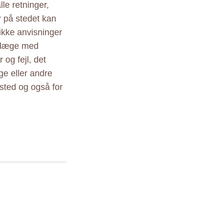
le retninger,
r på stedet kan
ikke anvisninger
r læge med
 og fejl, det
ige eller andre
sted og også for