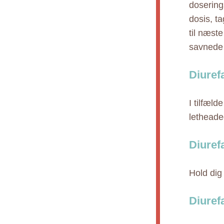
dosering
dosis, t
til næst
savnede 
Diuref
I tilfæld
lethead
Diuref
Hold dig
Diuref