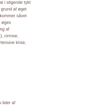
t i stigende tykt
 grund af øget
rekommer såvel
g øges
ng af
, cirrose,
tensive krise,
 lider af