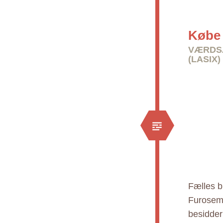
Købe 
VÆRDSÆ
(LASIX)
Fælles b
Furosemi
besidder