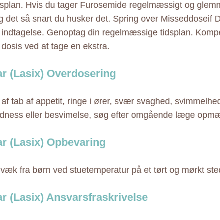
splan. Hvis du tager Furosemide regelmæssigt og glemm
ag det så snart du husker det. Spring over Misseddoseif D
e indtagelse. Genoptag din regelmæssige tidsplan. Komp
dosis ved at tage en ekstra.
ar (Lasix) Overdosering
e af tab af appetit, ringe i ører, svær svaghed, svimmelhed,
edness eller besvimelse, søg efter omgående læge op
ar (Lasix) Opbevaring
 væk fra børn ved stuetemperatur på et tørt og mørkt ste
ar (Lasix) Ansvarsfraskrivelse