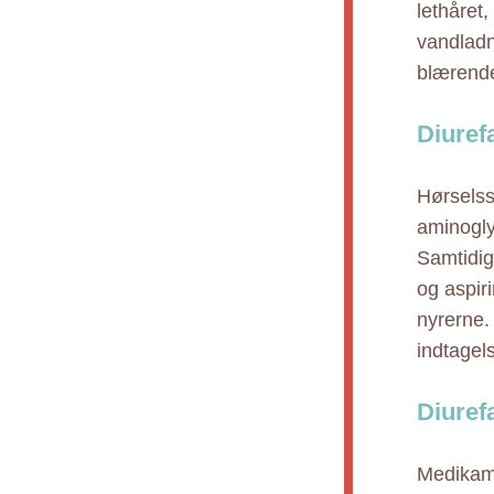
lethåret
vandladn
blærende
Diurefa
Hørselss
aminogly
Samtidig
og aspiri
nyrerne.
indtagels
Diuref
Medikame