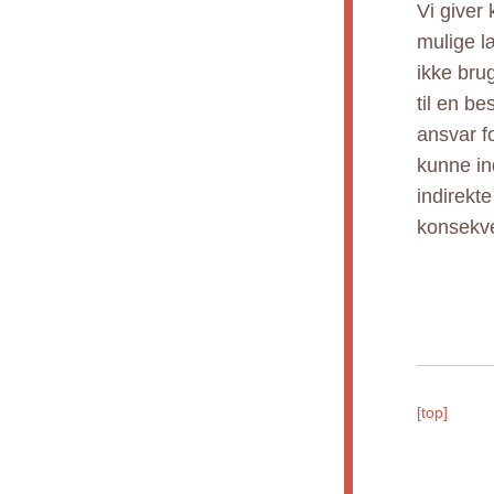
Vi giver
mulige l
ikke bru
til en b
ansvar fo
kunne ind
indirekt
konsekve
[top]