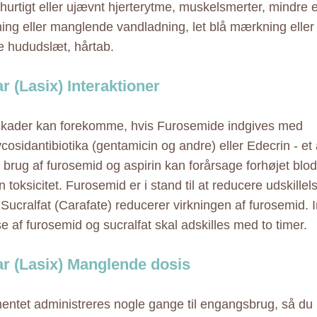
, hurtigt eller ujævnt hjerterytme, muskelsmerter, mindre
ing eller manglende vandladning, let blå mærkning eller
 hududslæt, hårtab.
r (Lasix) Interaktioner
kader kan forekomme, hvis Furosemide indgives med
cosidantibiotika (gentamicin og andre) eller Edecrin - et
 brug af furosemid og aspirin kan forårsage forhøjet blod
n toksicitet. Furosemid er i stand til at reducere udskillels
 Sucralfat (Carafate) reducerer virkningen af furosemid. 
e af furosemid og sucralfat skal adskilles med to timer.
ar (Lasix) Manglende dosis
ntet administreres nogle gange til engangsbrug, så du