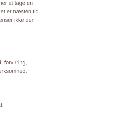
er at tage en
et er næsten tid
ensér ikke den
 forvirring,
mærksomhed.
d.