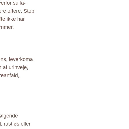
erfor sulfa-
ere oftere. Stop
fte ikke har
ammer.
iens, leverkoma
 af urinveje,
teanfald,
følgende
 rastløs eller