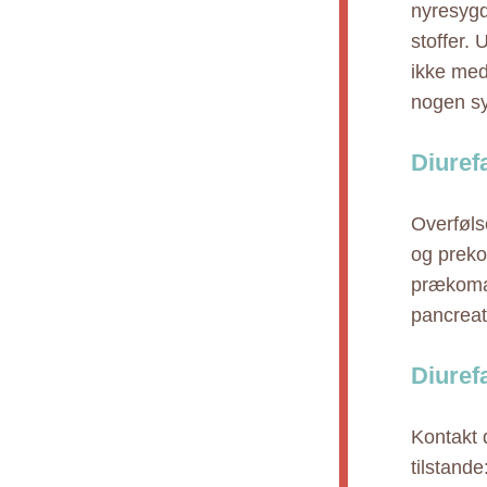
nyresygd
stoffer. 
ikke med 
nogen sy
Diuref
Overføls
og prekom
prækoma,
pancreat
Diuref
Kontakt 
tilstand