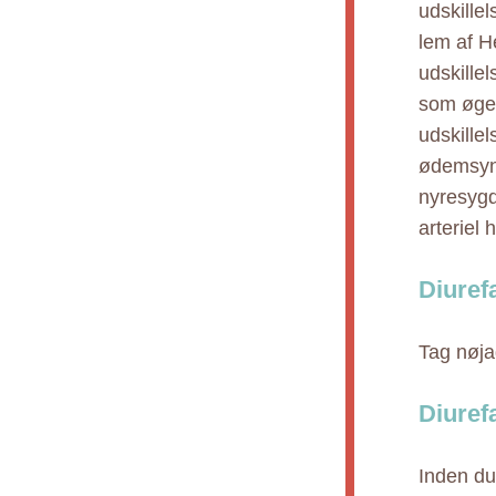
udskillel
lem af H
udskille
som øget
udskille
ødemsynd
nyresygd
arteriel
Diuref
Tag nøja
Diuref
Inden du