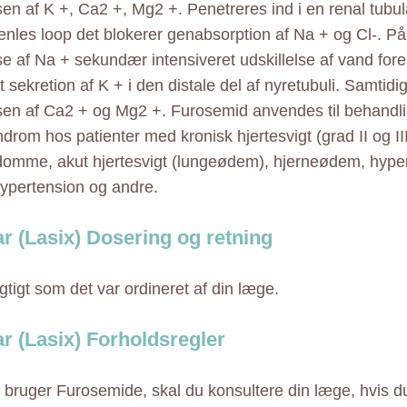
sen af K +, Ca2 +, Mg2 +. Penetreres ind i en renal tubula
enles loop det blokerer genabsorption af Na + og Cl-. På
lse af Na + sekundær intensiveret udskillelse af vand fo
 sekretion af K + i den distale del af nyretubuli. Samtidi
lsen af Ca2 + og Mg2 +. Furosemid anvendes til behandli
rom hos patienter med kronisk hjertesvigt (grad II og III)
omme, akut hjertesvigt (lungeødem), hjerneødem, hyper
 hypertension og andre.
ar (Lasix) Dosering og retning
gtigt som det var ordineret af din læge.
ar (Lasix) Forholdsregler
 bruger Furosemide, skal du konsultere din læge, hvis du