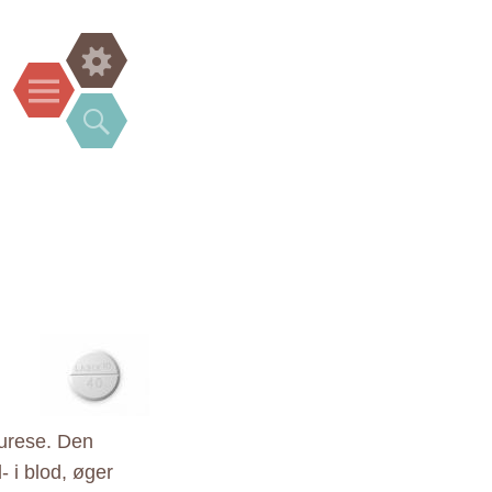
Widgets
Menu
Search
iurese. Den
- i blod, øger