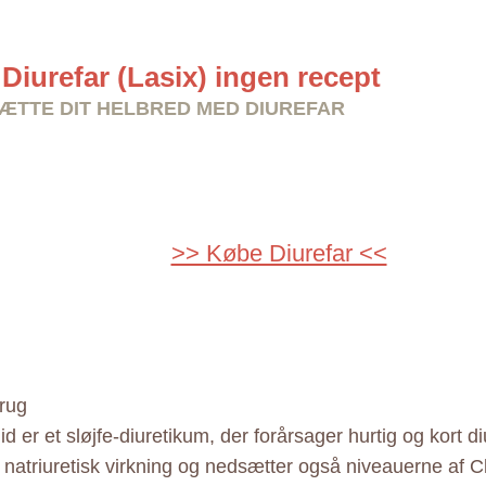
Diurefar (Lasix) ingen recept
TTE DIT HELBRED MED DIUREFAR
>> Købe Diurefar <<
rug
d er et sløjfe-diuretikum, der forårsager hurtig og kort d
 natriuretisk virkning og nedsætter også niveauerne af Cl