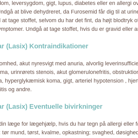
om, leversygdom, gigt, lupus, diabetes eller en allergi ov
Undgå at blive dehydreret, da Furosemid får dig til at urin
at tage stoffet, selvom du har det fint, da højt blodtryk o
mptomer. Undgå at tage stoffet, hvis du er gravid eller 
ar (Lasix) Kontraindikationer
omhed, akut nyresvigt med anuria, alvorlig leverinsuffic
a, urinrørets stenois, akut glomerulonefritis, obstruktion
 hyperglykæmisk koma, gigt, arteriel hypotension , hjer
itis og andre.
ar (Lasix) Eventuelle bivirkninger
din læge for lægehjælp, hvis du har tegn på allergi eller 
e: tør mund, tørst, kvalme, opkastning; svaghed, døsighed,