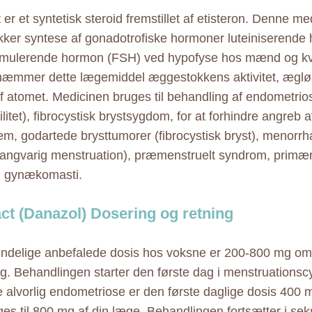
er et syntetisk steroid fremstillet af etisteron. Denne me
kker syntese af gonadotrofiske hormoner luteiniserende
stimulerende hormon (FSH) ved hypofyse hos mænd og kv
hæmmer dette lægemiddel æggestokkens aktivitet, ægløsn
f atomet. Medicinen bruges til behandling af endometrio
litet), fibrocystisk brystsygdom, for at forhindre angreb a
m, godartede brysttumorer (fibrocystisk bryst), menorrh
langvarig menstruation), præmenstruelt syndrom, primær f
, gynækomasti.
ct (Danazol) Dosering og retning
ndelige anbefalede dosis hos voksne er 200-800 mg om 
ag. Behandlingen starter den første dag i menstruationsc
 alvorlig endometriose er den første daglige dosis 400 
es til 800 mg af din læge. Behandlingen fortsætter i se