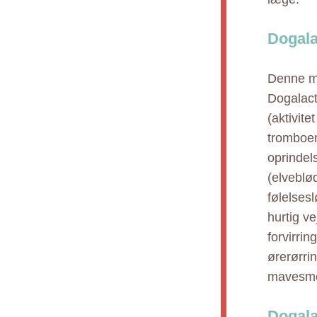
Dogala
Denne me
Dogalact
(aktivite
tromboem
oprindel
(elveblø
følelses
hurtig ve
forvirri
ørerørri
mavesmer
Dogala