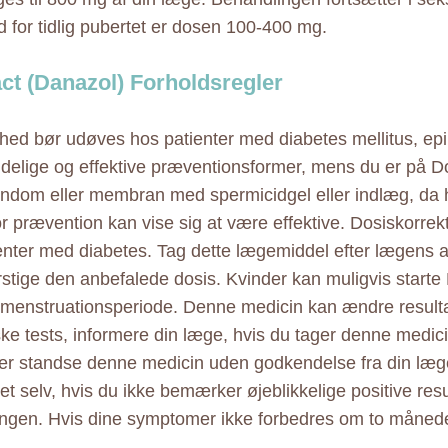
 for tidlig pubertet er dosen 100-400 mg.
ct (Danazol) Forholdsregler
ghed bør udøves hos patienter med diabetes mellitus, ep
idelige og effektive præventionsformer, mens du er på 
ondom eller membran med spermicidgel eller indlæg, da
or prævention kan vise sig at være effektive. Dosiskorre
enter med diabetes. Tag dette lægemiddel efter lægens 
rstige den anbefalede dosis. Kvinder kan muligvis starte 
 menstruationsperiode. Denne medicin kan ændre resulta
ke tests, informere din læge, hvis du tager denne medic
ller standse denne medicin uden godkendelse fra din læ
et selv, hvis du ikke bemærker øjeblikkelige positive resu
ngen. Hvis dine symptomer ikke forbedres om to månede