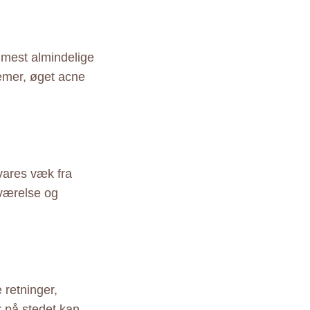
 mest almindelige
emer, øget acne
vares væk fra
eværelse og
 retninger,
r på stedet kan