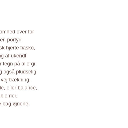
somhed over for
r, porfyri
sk hjerte fiasko,
g af ukendt
 tegn på allergi
g også pludselig
 vejrtrækning,
e, eller balance,
oblemer,
e bag øjnene,