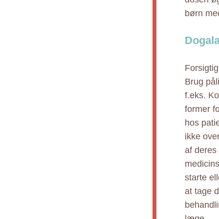
børn med
Dogala
Forsigti
Brug pål
f.eks. K
former f
hos pati
ikke ove
af deres
medicins
starte e
at tage d
behandli
læge.