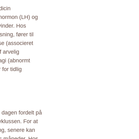
dicin
 hormon (LH) og
inder. Hos
ing, fører til
se (associeret
f arvelig
agi (abnormt
or tidlig
dagen fordelt på
yklussen. For at
mg, senere kan
ks måneder. Hos