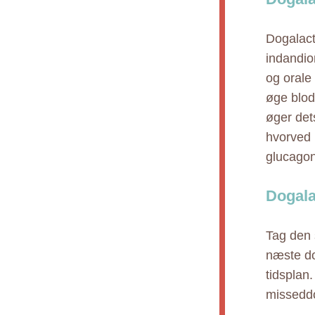
Dogalact
indandio
og orale
øge blo
øger det
hvorved 
glucagon
Dogala
Tag den 
næste do
tidsplan
missedd