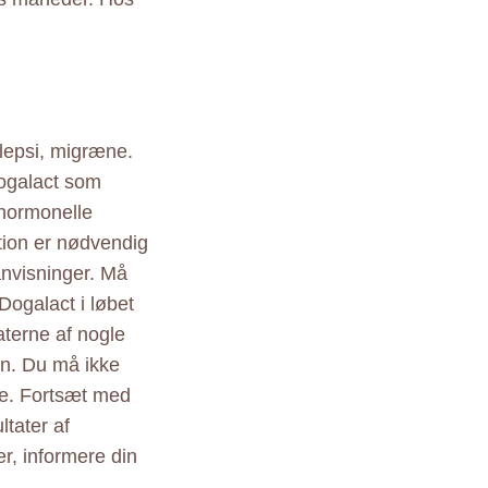
ilepsi, migræne.
Dogalact som
 hormonelle
ktion er nødvendig
anvisninger. Må
Dogalact i løbet
terne af nogle
in. Du må ikke
ge. Fortsæt med
ltater af
r, informere din