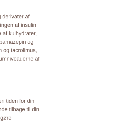
 derivater af
ingen af insulin
af kulhydrater,
rbamazepin og
n og tacrolimus,
erumniveauerne af
n tiden for din
e tilbage til din
dgøre