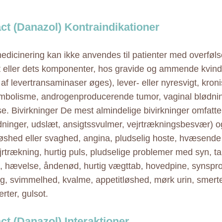
ct (Danazol) Kontraindikationer
dicinering kan ikke anvendes til patienter med overføl
 eller dets komponenter, hos gravide og ammende kvinde
t af levertransaminaser øges), lever- eller nyresvigt, kroni
bolisme, androgenproducerende tumor, vaginal blødnin
se. Bivirkninger De mest almindelige bivirkninger omfatter
dninger, udslæt, ansigtssvulmer, vejrtrækningsbesvær) o
løshed eller svaghed, angina, pludselig hoste, hvæsende
jrtrækning, hurtig puls, pludselige problemer med syn, tal
ng, hævelse, åndenød, hurtig vægttab, hovedpine, synspr
ng, svimmelhed, kvalme, appetitløshed, mørk urin, smert
ter, gulsot.
ct (Danazol) Interaktioner