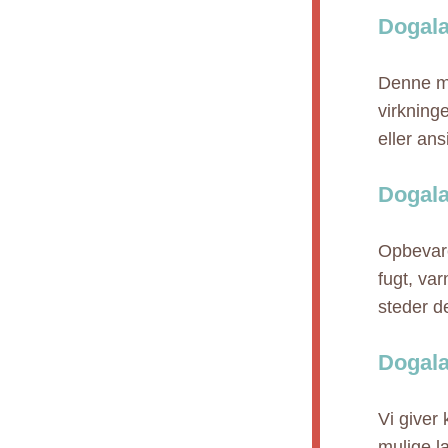
Dogala
Denne me
virkning
eller an
Dogala
Opbevare
fugt, va
steder de
Dogala
Vi giver
mulige l