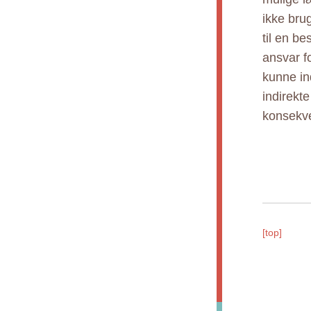
ikke bru
til en b
ansvar fo
kunne ind
indirekt
konsekve
[top]