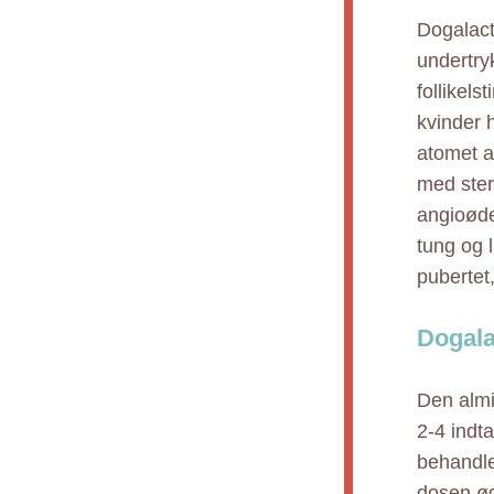
Dogalact 
undertry
follikel
kvinder 
atomet a
med steri
angioøde
tung og 
pubertet
Dogala
Den almi
2-4 indt
behandle
dosen øg