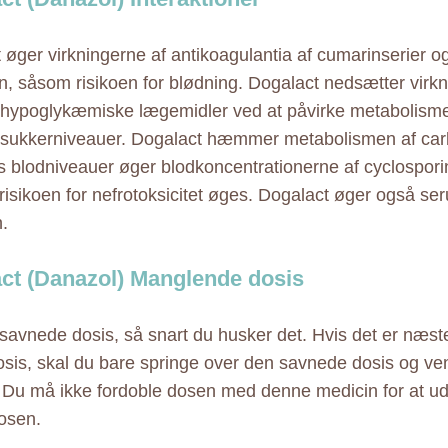
 øger virkningerne af antikoagulantia af cumarinserier og
n, såsom risikoen for blødning. Dogalact nedsætter virkn
 hypoglykæmiske lægemidler ved at påvirke metabolisme 
dsukkerniveauer. Dogalact hæmmer metabolismen af ca
s blodniveauer øger blodkoncentrationerne af cyclospori
risikoen for nefrotoksicitet øges. Dogalact øger også s
.
ct (Danazol) Manglende dosis
savnede dosis, så snart du husker det. Hvis det er næste
sis, skal du bare springe over den savnede dosis og vend
. Du må ikke fordoble dosen med denne medicin for at u
osen.