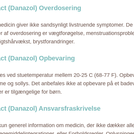
ct (Danazol) Overdosering
dicin giver ikke sandsynligt livstruende symptomer. De
er af overdosering er vægtforøgelse, menstruationsprobl
sigtshårvækst, brystforandringer.
ct (Danazol) Opbevaring
s ved stuetemperatur mellem 20-25 C (68-77 F). Opbe
rme og sollys. Det anbefales ikke at opbevare på et bad
r er tilgængelige for børn.
ct (Danazol) Ansvarsfraskrivelse
 kun generel information om medicin, der ikke dækker alle
ægemiddelintegrationer, eller Forholdsregler. Oplysninge