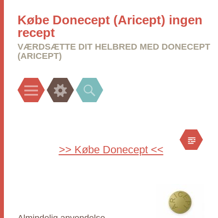
Købe Donecept (Aricept) ingen
recept
VÆRDSÆTTE DIT HELBRED MED DONECEPT
(ARICEPT)
Menu
Widgets
Search
>> Købe Donecept <<