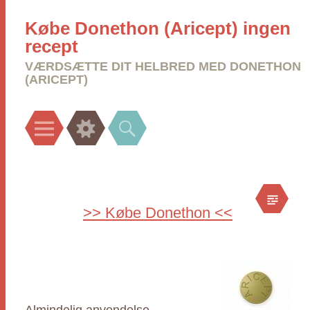
Købe Donethon (Aricept) ingen
recept
VÆRDSÆTTE DIT HELBRED MED DONETHON
(ARICEPT)
Menu
Widgets
Search
>> Købe Donethon <<