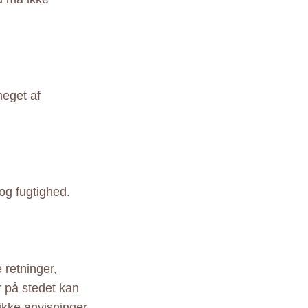
meget af
og fugtighed.
 retninger,
r på stedet kan
ikke anvisninger