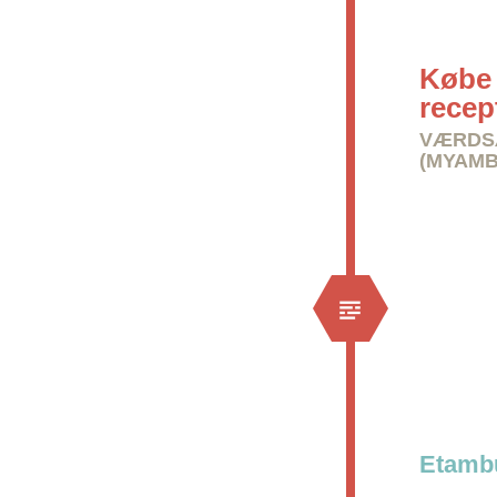
Købe 
recep
VÆRDSÆ
(MYAMB
Etambu