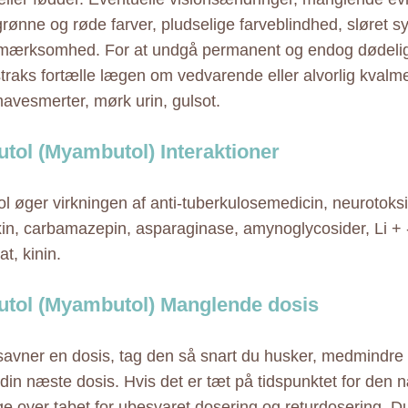
rønne og røde farver, pludselige farveblindhed, sløret s
mærksomhed. For at undgå permanent og endog dødeli
straks fortælle lægen om vedvarende eller alvorlig kvalm
avesmerter, mørk urin, gulsot.
tol (Myambutol) Interaktioner
l øger virkningen af anti-tuberkulosemedicin, neurotoksic
xin, carbamazepin, asparaginase, amynoglycosider, Li + 
t, kinin.
tol (Myambutol) Manglende dosis
savner en dosis, tag den så snart du husker, medmindre
 din næste dosis. Hvis det er tæt på tidspunktet for den 
ge over tabet for ubesvaret dosering og returdosering. D