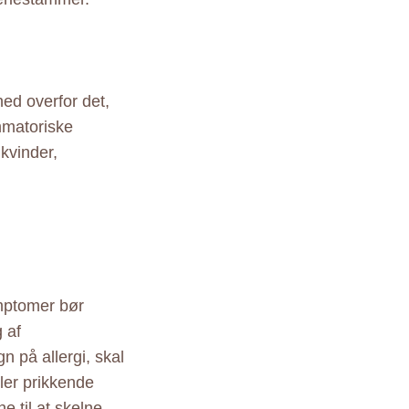
hed overfor det,
ammatoriske
kvinder,
mptomer bør
 af
n på allergi, skal
ler prikkende
 til at skelne