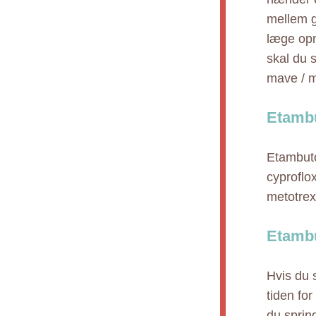
mellem g
læge op
skal du 
mave / m
Etambu
Etambuto
cyproflo
metotrexa
Etambu
Hvis du 
tiden for
du sprin