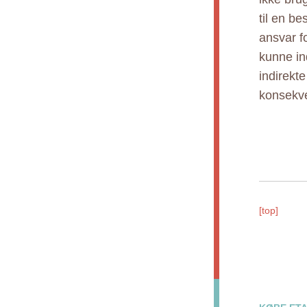
til en b
ansvar fo
kunne ind
indirekt
konsekve
[top]