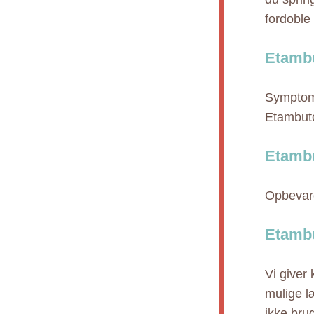
fordoble
Etambu
Symptome
Etambuto
Etambu
Opbevare
Etambu
Vi giver
mulige l
ikke bru