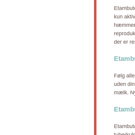
Etambuto
kun akti
hæmmer s
reproduk
der er r
Etambu
Følg all
uden din
mælk. Ny
Etambu
Etambuto
tuberkul