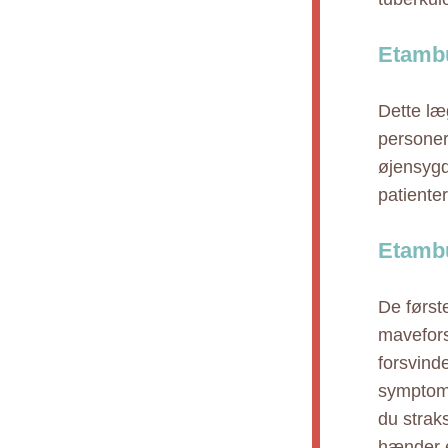
Etambu
Dette læ
personer 
øjensygd
patiente
Etambu
De først
mavefors
forsvinde
symptome
du strak
hænder e