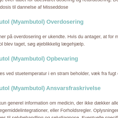
 dosis til dannelse af Misseddose
tol (Myambutol) Overdosering
r på overdosering er ukendte. Hvis du antager, at for 
l blev taget, søg øjeblikkelig lægehjælp.
tol (Myambutol) Opbevaring
s ved stuetemperatur i en stram beholder, væk fra fugt 
tol (Myambutol) Ansvarsfraskrivelse
 kun generel information om medicin, der ikke dækker alle
ægemiddelintegrationer, eller Forholdsregler. Oplysninge
ges til selvbehandling og selvdiagnose. Eventuelle specif