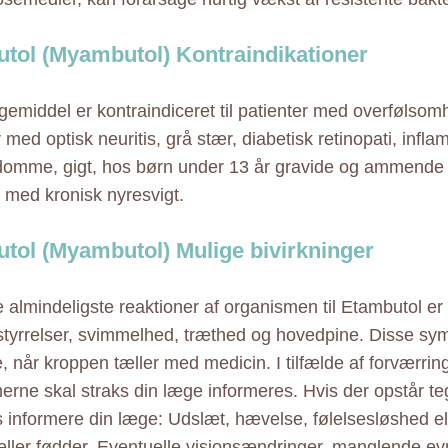
tol (Myambutol) Kontraindikationer
gemiddel er kontraindiceret til patienter med overfølsom
med optisk neuritis, grå stær, diabetisk retinopati, infl
omme, gigt, hos børn under 13 år gravide og ammende 
r med kronisk nyresvigt.
tol (Myambutol) Mulige bivirkninger
e almindeligste reaktioner af organismen til Etambutol er
tyrrelser, svimmelhed, træthed og hovedpine. Disse sy
, når kroppen tæller med medicin. I tilfælde af forværring
rne skal straks din læge informeres. Hvis der opstår teg
s informere din læge: Udslæt, hævelse, følelsesløshed el
ller fødder. Eventuelle visionsændringer, manglende evne