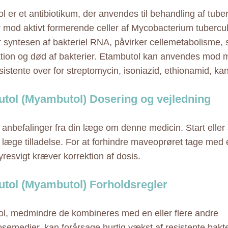
l er et antibiotikum, der anvendes til behandling af tube
v mod aktivt formerende celler af Mycobacterium tubercu
yntesen af bakteriel RNA, påvirker cellemetabolisme, 
tion og død af bakterier. Etambutol kan anvendes mod m
esistente over for streptomycin, isoniazid, ethionamid, k
tol (Myambutol) Dosering og vejledning
e anbefalinger fra din læge om denne medicin. Start eller 
 læge tilladelse. For at forhindre maveoprøret tage med e
resvigt kræver korrektion af dosis.
tol (Myambutol) Forholdsregler
l, medmindre de kombineres med en eller flere andre
osemedier, kan forårsage hurtig vækst af resistente bak