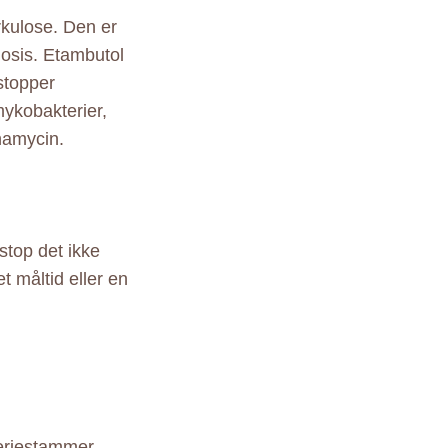
rkulose. Den er
losis. Etambutol
stopper
ykobakterier,
anamycin.
stop det ikke
t måltid eller en
teriestammer.