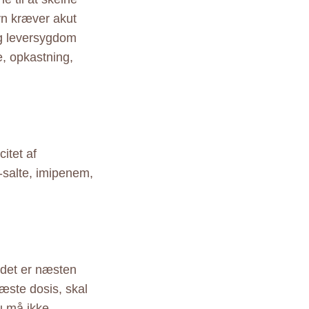
yn kræver akut
g leversygdom
e, opkastning,
itet af
-salte, imipenem,
 det er næsten
næste dosis, skal
u må ikke