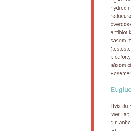
hydrochl
reducere
overdose
antibioti
såsom mi
(testoste
blodforty
såsom cip
Fosememi
Eugluc
Hvis du h
Men tag i
din anbe
tid.