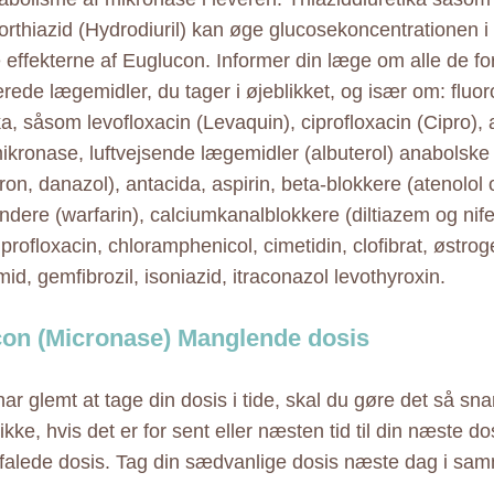
orthiazid (Hydrodiuril) kan øge glucosekoncentrationen i
 effekterne af Euglucon. Informer din læge om alle de f
rede lægemidler, du tager i øjeblikket, og især om: fluo
ka, såsom levofloxacin (Levaquin), ciprofloxacin (Cipro), 
kronase, luftvejsende lægemidler (albuterol) anabolske 
ron, danazol), antacida, aspirin, beta-blokkere (atenolol 
ndere (warfarin), calciumkanalblokkere (diltiazem og nifed
rofloxacin, chloramphenicol, cimetidin, clofibrat, østrog
d, gemfibrozil, isoniazid, itraconazol levothyroxin.
on (Micronase) Manglende dosis
ar glemt at tage din dosis i tide, skal du gøre det så sna
kke, hvis det er for sent eller næsten tid til din næste do
falede dosis. Tag din sædvanlige dosis næste dag i sa