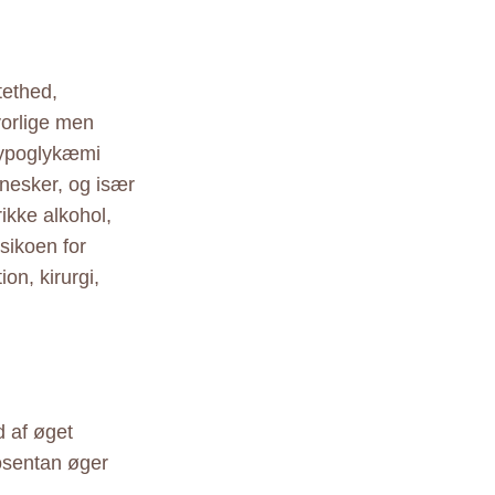
tethed,
vorlige men
 Hypoglykæmi
nesker, og især
ikke alkohol,
isikoen for
on, kirurgi,
 af øget
Bosentan øger