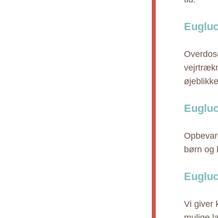
Eugluc
Overdose
vejrtræk
øjeblikk
Eugluc
Opbevare
børn og 
Eugluc
Vi giver
mulige l