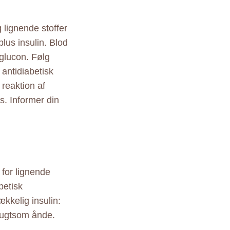
 lignende stoffer
plus insulin. Blod
uglucon. Følg
 antidiabetisk
reaktion af
s. Informer din
 for lignende
betisk
kkelig insulin:
frugtsom ånde.