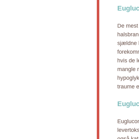
Eugluc
De mest 
halsbran
sjældne 
forekomm
hvis de 
mangle må
hypoglykæ
traume e
Eugluc
Euglucon
levertok
også kat