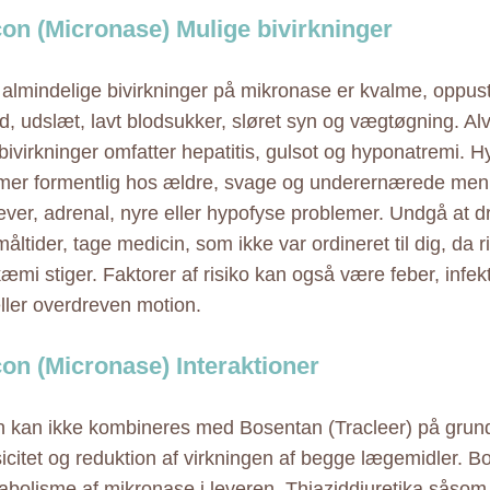
on (Micronase) Mulige bivirkninger
almindelige bivirkninger på mikronase er kvalme, oppus
d, udslæt, lavt blodsukker, sløret syn og vægtøgning. Al
bivirkninger omfatter hepatitis, gulsot og hyponatremi.
er formentlig hos ældre, svage og underernærede men
lever, adrenal, nyre eller hypofyse problemer. Undgå at dr
ltider, tage medicin, som ikke var ordineret til dig, da r
mi stiger. Faktorer af risiko kan også være feber, infekti
ller overdreven motion.
on (Micronase) Interaktioner
 kan ikke kombineres med Bosentan (Tracleer) på grund
sicitet og reduktion af virkningen af begge lægemidler. 
abolisme af mikronase i leveren. Thiaziddiuretika såsom