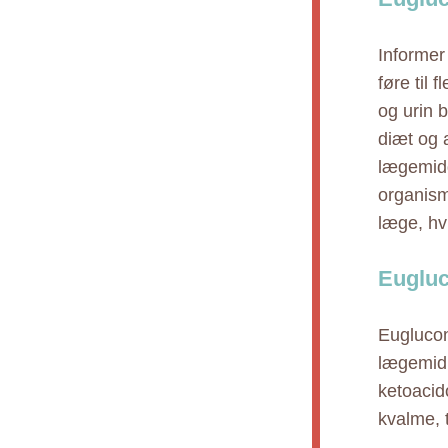
Informer
føre til 
og urin 
diæt og 
lægemidd
organism
læge, hvi
Eugluc
Euglucon 
lægemidl
ketoacid
kvalme, 