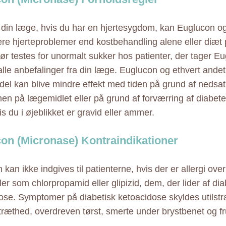
 din læge, hvis du har en hjertesygdom, kan Euglucon og
flere hjerteproblemer end kostbehandling alene eller diæt 
bør testes for unormalt sukker hos patienter, der tager E
alle anbefalinger fra din læge. Euglucon og ethvert andet
el kan blive mindre effekt med tiden på grund af nedsat 
en på lægemidlet eller på grund af forværring af diabete
s du i øjeblikket er gravid eller ammer.
on (Micronase) Kontraindikationer
kan ikke indgives til patienterne, hvis der er allergi over
er som chlorpropamid eller glipizid, dem, der lider af dia
ose. Symptomer på diabetisk ketoacidose skyldes utilstræ
træthed, overdreven tørst, smerte under brystbenet og 