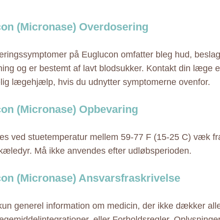
on (Micronase) Overdosering
ringssymptomer på Euglucon omfatter bleg hud, beslag,
ning og er bestemt af lavt blodsukker. Kontakt din læge 
elig lægehjælp, hvis du udnytter symptomerne ovenfor.
on (Micronase) Opbevaring
s ved stuetemperatur mellem 59-77 F (15-25 C) væk fra 
kæledyr. Må ikke anvendes efter udløbsperioden.
on (Micronase) Ansvarsfraskrivelse
 kun generel information om medicin, der ikke dækker alle
ægemiddelintegrationer, eller Forholdsregler. Oplysninge