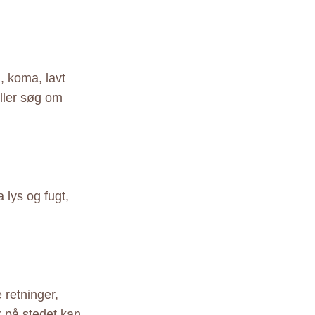
 koma, lavt
eller søg om
lys og fugt,
 retninger,
r på stedet kan