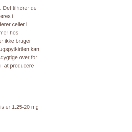
 Det tilhører de
eres i
erer celler i
mmer hos
ler ikke bruger
ugspytkirtlen kan
sdygtige over for
til at producere
is er 1,25-20 mg