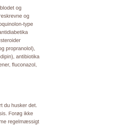
 blodet og
oreskrevne og
roquinolon-type
antidiabetika
steroider
og propranolol),
ipin), antibiotika
ener, fluconazol,
rt du husker det.
sis. Forøg ikke
mme regelmæssigt