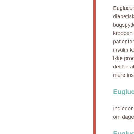
Euglucon
diabetisk
bugspytki
kroppen 
patienter
insulin 
ikke prod
det for a
mere ins
Eugluc
Indleden
om dagen
Eugluc