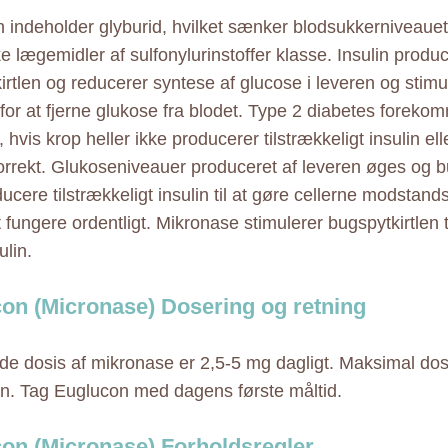
 indeholder glyburid, hvilket sænker blodsukkerniveauet.
e lægemidler af sulfonylurinstoffer klasse. Insulin produc
rtlen og reducerer syntese af glucose i leveren og stimul
for at fjerne glukose fra blodet. Type 2 diabetes foreko
, hvis krop heller ikke producerer tilstrækkeligt insulin el
korrekt. Glukoseniveauer produceret af leveren øges og b
ucere tilstrækkeligt insulin til at gøre cellerne modstand
t fungere ordentligt. Mikronase stimulerer bugspytkirtlen 
ulin.
on (Micronase) Dosering og retning
de dosis af mikronase er 2,5-5 mg dagligt. Maksimal dos
. Tag Euglucon med dagens første måltid.
on (Micronase) Forholdsregler