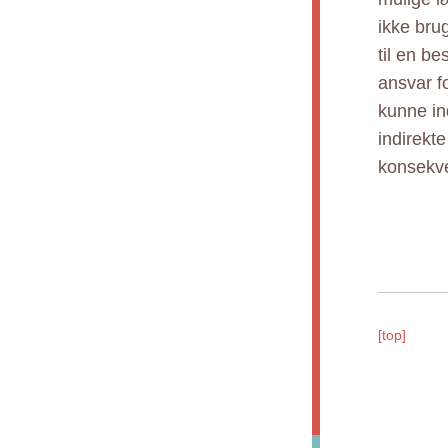
ikke bru
til en b
ansvar fo
kunne ind
indirekt
konsekve
[top]