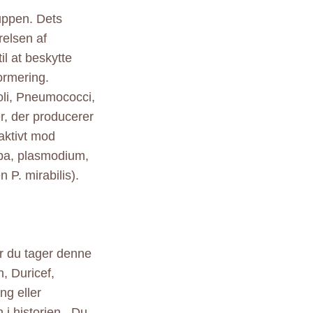
uppen. Dets
relsen af
l at beskytte
formering.
coli, Pneumococci,
r, der producerer
 aktivt mod
ba, plasmodium,
P. mirabilis).
ør du tager denne
n, Duricef,
ng eller
i historien . Du