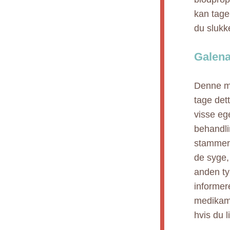
kan tage
du slukk
Galena
Denne me
tage dett
visse ege
behandli
stammer,
de syge,
anden ty
informer
medikame
hvis du l