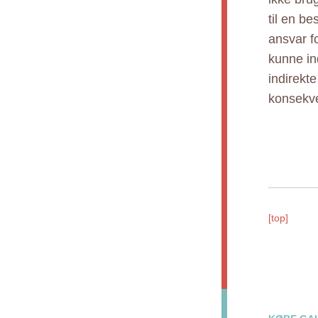
til en b
ansvar fo
kunne ind
indirekt
konsekve
[top]