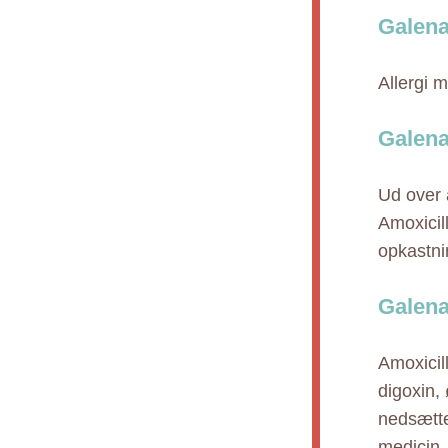
Galena
Allergi m
Galena
Ud over 
Amoxicil
opkastni
Galena
Amoxicill
digoxin, 
nedsætte
medicin.