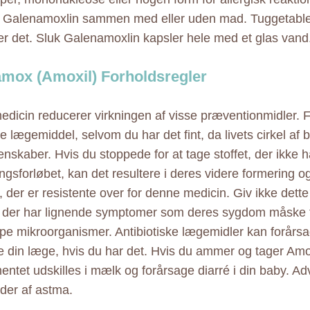
 Galenamoxlin sammen med eller uden mad. Tuggetablet 
er det. Sluk Galenamoxlin kapsler hele med et glas vand
mox (Amoxil) Forholdsregler
dicin reducerer virkningen af visse præventionmidler. 
e lægemiddel, selvom du har det fint, da livets cirkel af b
nskaber. Hvis du stoppede for at tage stoffet, der ikke ha
ngsforløbet, kan det resultere i deres videre formering o
 der er resistente over for denne medicin. Giv ikke dette
 der har lignende symptomer som deres sygdom måske f
pe mikroorganismer. Antibiotiske lægemidler kan forårsa
e din læge, hvis du har det. Hvis du ammer og tager Amox
ntet udskilles i mælk og forårsage diarré i din baby. Ad
ider af astma.