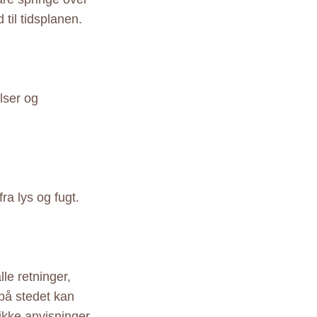
til tidsplanen.
lser og
a lys og fugt.
le retninger,
 på stedet kan
ikke anvisninger