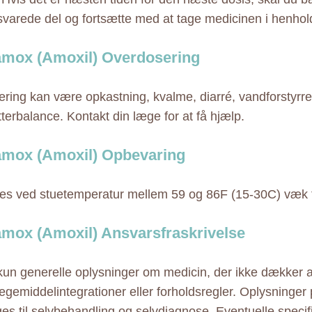
varede del og fortsætte med at tage medicinen i henhold 
mox (Amoxil) Overdosering
ring kan være opkastning, kvalme, diarré, vandforstyrre
tterbalance. Kontakt din læge for at få hjælp.
mox (Amoxil) Opbevaring
s ved stuetemperatur mellem 59 og 86F (15-30C) væk fr
mox (Amoxil) Ansvarsfraskrivelse
 kun generelle oplysninger om medicin, der ikke dækker al
ægemiddelintegrationer eller forholdsregler. Oplysninger
ges til selvbehandling og selvdiagnose. Eventuelle specif