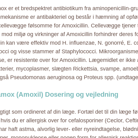
x er et bredspektret antibiotikum fra aminopenicillin-gr
smekanisme er antibakteriel og består i hæmning af opfø
cellevægge følsomme for Amoxicillin. Cellevægge tjener ti
 mod miljø og virkninger af Amoxicillin forhindrer deres 
lin kan være effektiv mod H. influenzae, N. gonorré, E. 
occi og visse stammer af Staphylococci. Mikroorganisme
se, er resistente over for Amoxicillin. Lægemidlet er ikke
erier, mycoplasmer, slægten Rickettsia, svampe, amoe
også Pseudomonas aeruginosa og Proteus spp. (undtagen 
mox (Amoxil) Dosering og vejledning
gtigt som ordineret af din læge. Fortæl det til din læge f
hvis du er allergisk over for cefalosporiner (Ceclor, Cefti
har haft astma, alvorlig lever- eller nyreindtagelse, blødni
per, mononukleose eller nogen form for allergisk reaktion 