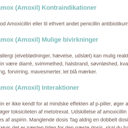
mox (Amoxil) Kontraindikationer
od Amoxicillin eller til ethvert andet penicillin antibiotiku
mox (Amoxil) Mulige bivirkninger
allergi (elveblødninger, hævelse, udslæt) kan mulig reak
lin være diarré, svimmelhed, halsbrand, søvnløshed, kva
ng, forvirring, mavesmerter, let blå mærker.
mox (Amoxil) Interaktioner
in er ikke kendt for at mindske effekten af p-piller, øger
øger toksiciteten af metotrexat. Udskillelse af amoxicillin
s af aspirin. Manglende dosis Tag aldrig en dobbelt dos
 Hvis det er næsten tiden for den næste dosis, skal du b