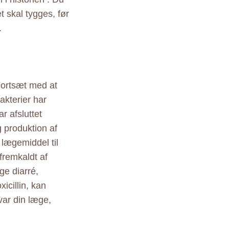
skal tygges, før
.
Fortsæt med at
akterier har
r afsluttet
g produktion af
 lægemiddel til
remkaldt af
ge diarré,
icillin, kan
var din læge,