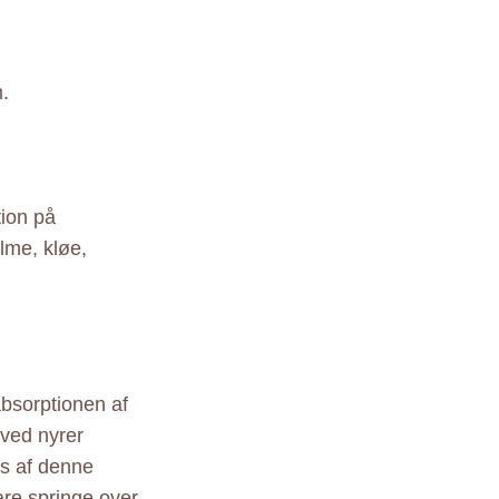
m.
tion på
lme, kløe,
 absorptionen af
 ved nyrer
is af denne
are springe over