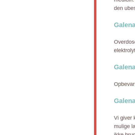
den ubes
Galena
Overdose
elektroly
Galena
Opbevare
Galena
Vi giver
mulige l
ikke bru