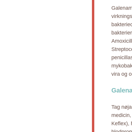
Galenamo
virkning
bakterie
bakterier
Amoxicil
Streptoc
penicilla
mykobakt
vira og 
Galena
Tag nøja
medicin, 
Keflex), 
blodprop