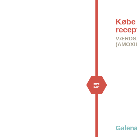
Købe 
recep
VÆRDS
(AMOXI
Galena