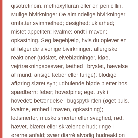
qisotretinoin, methoxyfluran eller en penicillin.
Mulige bivirkninger De almindelige bivirkninger
omfatter svimmelhed; døsighed; uklarhed;
mistet appetiten; kvalme; ondt i maven;
opkastning. Søg lægehjælp, hvis du oplever en
af følgende alvorlige bivirkninger: allergiske
reaktioner (udslæt, elveblødninger, kløe,
vejrtrækningsbesvær, tæthed i brystet, hævelse
af mund, ansigt, læber eller tunge); blodige
afføring sløret syn; udbulende bløde pletter hos
spædbørn; feber; hovedpine; øget tryk i
hovedet; betændelse i bugspytkirtlen (øget puls,
kvalme, ømhed i maven, opkastning);
ledsmerter, muskelsmerter eller svaghed; rød,
hævet, blæret eller skrælende hud; ringe i
ørerne anfald; svær diarré alvorlig hudreaktion