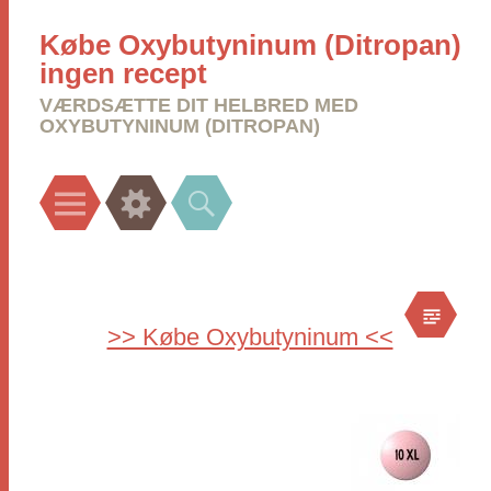
Købe Oxybutyninum (Ditropan)
ingen recept
VÆRDSÆTTE DIT HELBRED MED
OXYBUTYNINUM (DITROPAN)
Menu
Widgets
Search
>> Købe Oxybutyninum <<