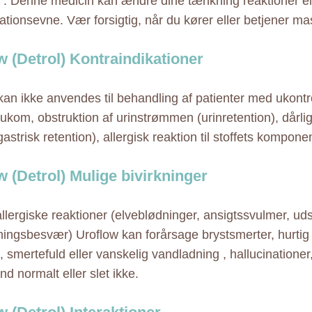
. Denne medicin kan ændre dine tænkning reaktioner el
ationsevne. Vær forsigtig, når du kører eller betjener ma
w (Detrol) Kontraindikationer
kan ikke anvendes til behandling af patienter med ukontr
aukom, obstruktion af urinstrømmen (urinretention), dårli
strisk retention), allergisk reaktion til stoffets komponen
w (Detrol) Mulige bivirkninger
llergiske reaktioner (elveblødninger, ansigtssvulmer, ud
ningsbesvær) Uroflow kan forårsage brystsmerter, hurtig 
g, smertefuld eller vanskelig vandladning , hallucinationer
d normalt eller slet ikke.