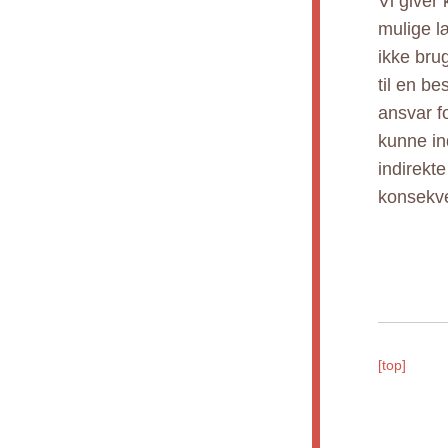
Vi giver
mulige l
ikke bru
til en b
ansvar fo
kunne ind
indirekt
konsekve
[top]