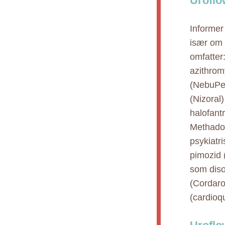
Uroflo
Informer
især om d
omfatter
azithrom
(NebuPen
(Nizoral)
halofant
Methados
psykiatr
pimozid (
som diso
(Cordaro
(cardioqu