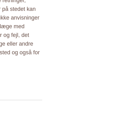
 retninger,
r på stedet kan
ikke anvisninger
r læge med
 og fejl, det
ige eller andre
sted og også for