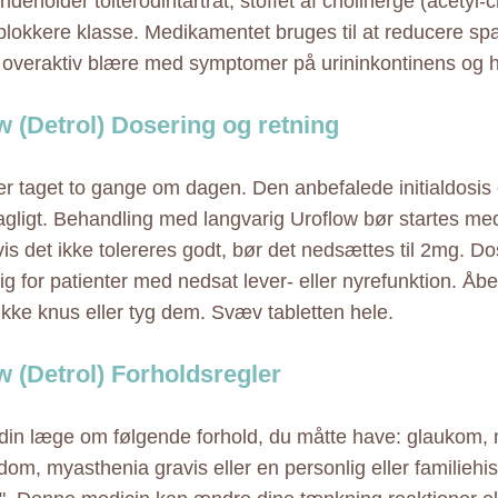
ndeholder tolterodintartrat, stoffet af cholinerge (acetyl-c
blokkere klasse. Medikamentet bruges til at reducere sp
 overaktiv blære med symptomer på urininkontinens og 
w (Detrol) Dosering og retning
er taget to gange om dagen. Den anbefalede initialdosis 
gligt. Behandling med langvarig Uroflow bør startes me
is det ikke tolereres godt, bør det nedsættes til 2mg. Do
g for patienter med nedsat lever- eller nyrefunktion. Åb
 ikke knus eller tyg dem. Svæv tabletten hele.
w (Detrol) Forholdsregler
din læge om følgende forhold, du måtte have: glaukom, n
dom, myasthenia gravis eller en personlig eller familiehi