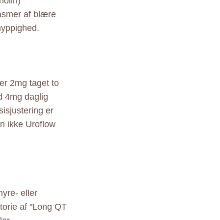
holin)
asmer af blære
hyppighed.
er 2mg taget to
d 4mg daglig
sisjustering er
en ikke Uroflow
yre- eller
storie af "Long QT