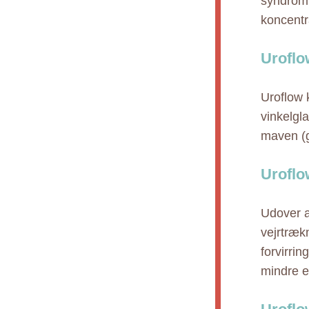
syndrom"
koncentr
Uroflo
Uroflow 
vinkelgl
maven (ga
Uroflo
Udover a
vejrtræk
forvirrin
mindre en