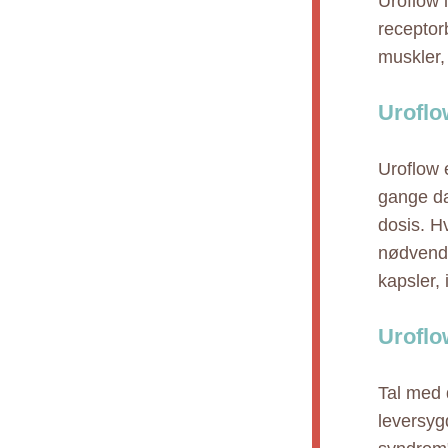
Uroflow i
receptor
muskler,
Uroflo
Uroflow 
gange da
dosis. Hv
nødvendi
kapsler,
Uroflo
Tal med 
leversyg