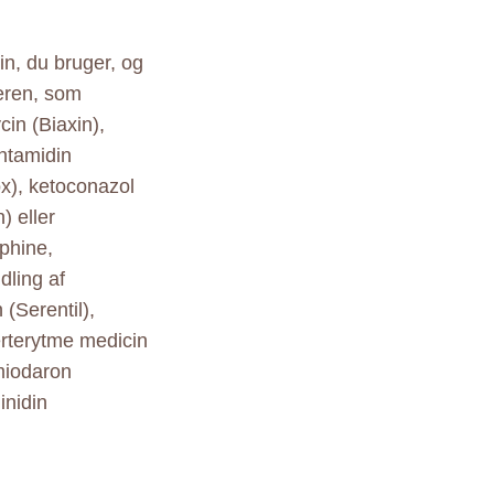
in, du bruger, og
veren, som
cin (Biaxin),
entamidin
x), ketoconazol
) eller
phine,
dling af
(Serentil),
jerterytme medicin
miodaron
inidin