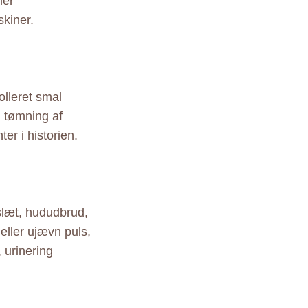
ler
skiner.
olleret smal
g tømning af
ter i historien.
slæt, hududbrud,
eller ujævn puls,
, urinering