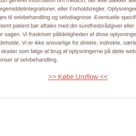
 kun generel information om medicin, der ikke dækker alle
ægemiddelintegrationer, eller Forholdsregler. Oplysninge
ges til selvbehandling og selvdiagnose. Eventuelle specif
estemt patient bør aftales med din sundhedsrådgiver elle
r sagen. Vi fraskriver pålideligheden af disse oplysninger
eholde. Vi er ikke ansvarlige for direkte, indirekte, særl
e skader som følge af brug af oplysningerne på dette web
nser af selvbehandling.
>> Købe Uroflow <<