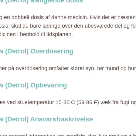
w (Detrol) Manglende dosis
ig en dobbelt dosis af denne medicin. Hvis det er næsten
sis, skal du bare springe over den ubesvarede del og fo
cinen i henhold til tidsplanen.
w (Detrol) Overdosering
r på overdosering omfatter sløret syn, tør mund og hurt
w (Detrol) Opbevaring
s ved stuetemperatur 15-30 C (59-86 F) væk fra fugt o
w (Detrol) Ansvarsfraskrivelse