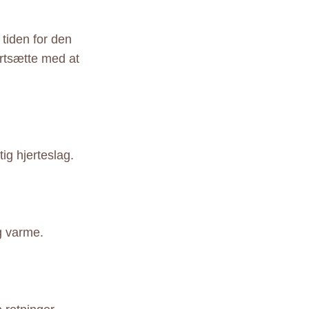
 tiden for den
rtsætte med at
ig hjerteslag.
g varme.