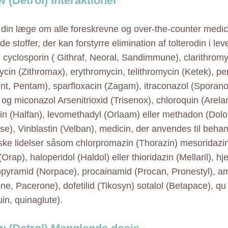
w (Detrol) Interaktioner
 din læge om alle foreskrevne og over-the-counter medic
e stoffer, der kan forstyrre elimination af tolterodin i le
: cyclosporin ( Githraf, Neoral, Sandimmune), clarithromy
ycin (Zithromax), erythromycin, telithromycin (Ketek), p
t, Pentam), sparfloxacin (Zagam), itraconazol (Sporano
 og miconazol Arsenitrioxid (Trisenox), chloroquin (Arelan
rin (Halfan), levomethadyl (Orlaam) eller methadon (Dolo
e), Vinblastin (Velban), medicin, der anvendes til behan
iske lidelser såsom chlorpromazin (Thorazin) mesoridazin 
Orap), haloperidol (Haldol) eller thioridazin (Mellaril), h
pyramid (Norpace), procainamid (Procan, Pronestyl), a
ne, Pacerone), dofetilid (Tikosyn) sotalol (Betapace), qu 
in, quinaglute).