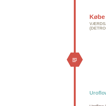
Købe 
VÆRDS
(DETRO
Uroflo