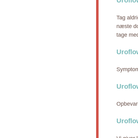
Uroflo
Tag aldr
næste do
tage medi
Uroflo
Symptome
Uroflo
Opbevare
Uroflo