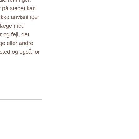
r på stedet kan
ikke anvisninger
r læge med
 og fejl, det
ige eller andre
sted og også for