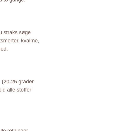
du straks søge
smerter, kvalme,
hed.
 (20-25 grader
d alle stoffer
le retninger,