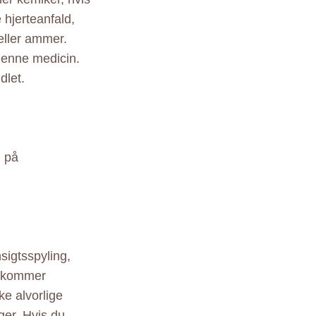
 hjerteanfald,
eller ammer.
denne medicin.
dlet.
n på
sigtsspyling,
rekommer
e alvorlige
ger. Hvis du