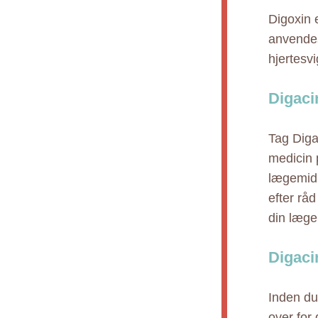
Digoxin 
anvendes 
hjertesvi
Digaci
Tag Diga
medicin 
lægemidl
efter råd
din læge
Digaci
Inden du 
over for 