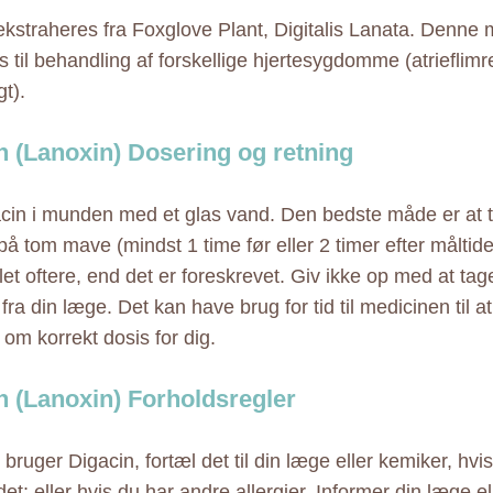
ekstraheres fra Foxglove Plant, Digitalis Lanata. Denne 
til behandling af forskellige hjertesygdomme (atrieflimren
gt).
n (Lanoxin) Dosering og retning
cin i munden med et glas vand. Den bedste måde er at
på tom mave (mindst 1 time før eller 2 timer efter måltide
et oftere, end det er foreskrevet. Giv ikke op med at ta
 fra din læge. Det kan have brug for tid til medicinen til 
 om korrekt dosis for dig.
n (Lanoxin) Forholdsregler
bruger Digacin, fortæl det til din læge eller kemiker, hvis
det; eller hvis du har andre allergier. Informer din læge e