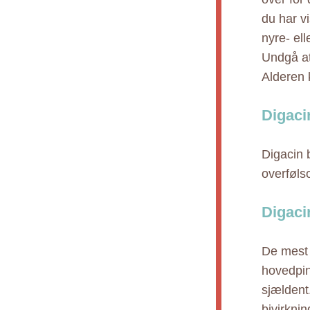
du har v
nyre- el
Undgå at
Alderen 
Digaci
Digacin 
overføls
Digaci
De mest 
hovedpin
sjældent
bivirknin