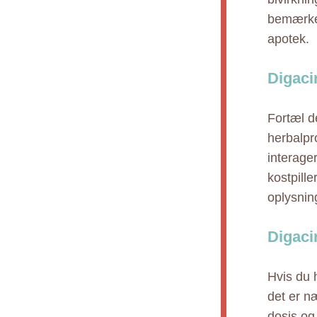
bemærker
apotek.
Digaci
Fortæl de
herbalpr
interage
kostpille
oplysnin
Digaci
Hvis du h
det er n
dosis og