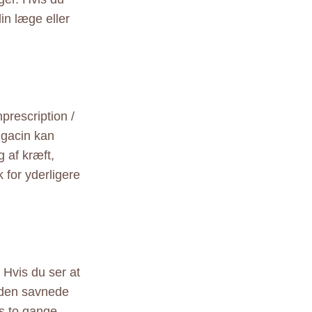
in læge eller
nprescription /
igacin kan
 af kræft,
k for yderligere
 Hvis du ser at
r den savnede
s to gange.