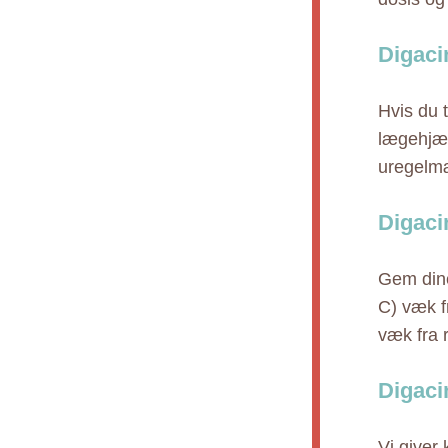
Digaci
Hvis du 
lægehjæl
uregelmæ
Digaci
Gem dine
C) væk f
væk fra 
Digaci
Vi giver