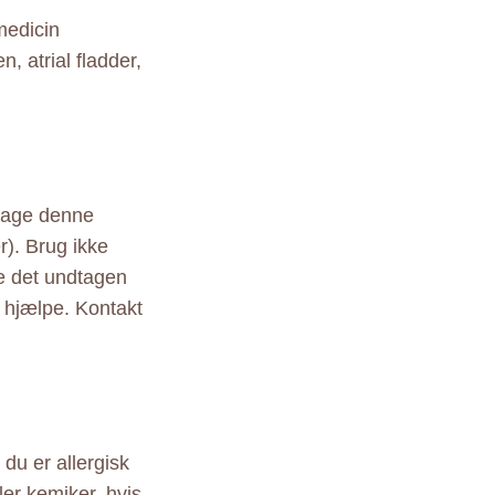
medicin
, atrial fladder,
 tage denne
r). Brug ikke
ge det undtagen
at hjælpe. Kontakt
 du er allergisk
ller kemiker, hvis