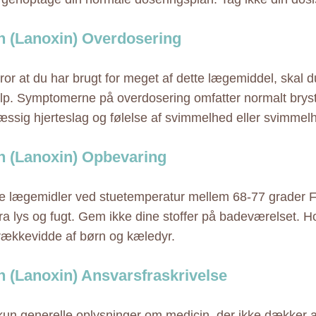
n (Lanoxin) Overdosering
tror at du har brugt for meget af dette lægemiddel, skal 
p. Symptomerne på overdosering omfatter normalt bryst
ssig hjerteslag og følelse af svimmelhed eller svimmel
n (Lanoxin) Opbevaring
 lægemidler ved stuetemperatur mellem 68-77 grader F
ra lys og fugt. Gem ikke dine stoffer på badeværelset. Hol
rækkevidde af børn og kæledyr.
n (Lanoxin) Ansvarsfraskrivelse
 kun generelle oplysninger om medicin, der ikke dækker al