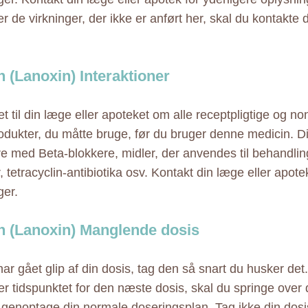
 de virkninger, der ikke er anført her, skal du kontakte d
n (Lanoxin) Interaktioner
t til din læge eller apoteket om alle receptpligtige og no
odukter, du måtte bruge, før du bruger denne medicin. D
re med Beta-blokkere, midler, der anvendes til behandling
r, tetracyclin-antibiotika osv. Kontakt din læge eller apote
ger.
n (Lanoxin) Manglende dosis
ar gået glip af din dosis, tag den så snart du husker det.
ær tidspunktet for den næste dosis, skal du springe ove
 genoptage din normale doseringsplan. Tag ikke din dosi