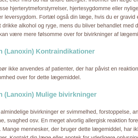
isse hjerterytmeforstyrrelser, hjertesygdomme eller nylige
ler leversygdom. Fortæl også din læge, hvis du er gravid 
 drikke alkohol og ryge, mens du bliver behandlet med 
kan være mere følsomme over for bivirkninger af lægemi
n (Lanoxin) Kontraindikationer
bør ikke anvendes af patienter, der har påvist en reaktio
omhed over for dette lægemiddel.
n (Lanoxin) Mulige bivirkninger
almindelige bivirkninger er svimmelhed, forstoppelse, an
e, svaghed osv. En meget alvorlig allergisk reaktion fo
. Mange mennesker, der bruger dette lægemiddel, har ikk
ger. Kontakt din læge eller apotek for yderligere oplysnin