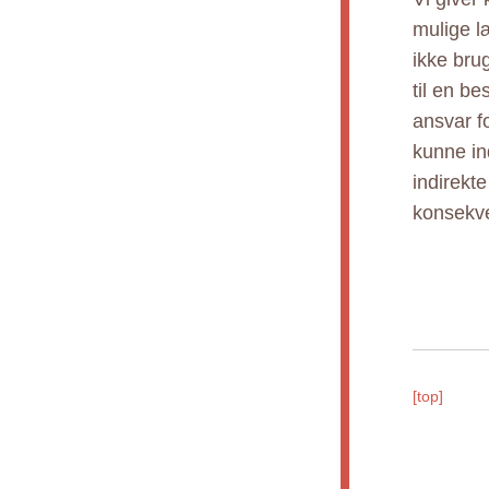
mulige l
ikke bru
til en b
ansvar fo
kunne ind
indirekt
konsekve
[top]