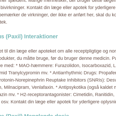
er sjældent. Mange mennesker, der bruger dette lægemi
 bivirkninger. Kontakt din læge eller apotek for yderligere
bemærker de virkninger, der ikke er anført her, skal du k
tek.
s (Paxil) Interaktioner
t til din læge eller apoteket om alle receptpligtige og no
odukter, du måtte bruge, før du bruger denne medicin. P
re med: * MAO-hæmmere: Furazolidon, Isocarboxazid, Li
id Tranylcypromin mv. * Antiarrhythmic Drugs: Propafen
erotonin-Norepinephrin Reuptake Inhibitors (SNRIs): Des
n, Milnacipram, Venlafaxin. * Antipsykotika (også kaldet n
zin mv. * H2-receptorantagonister: Cimetidin, Ranitidin,
 osv. Kontakt din læge eller apotek for yderligere oplysni