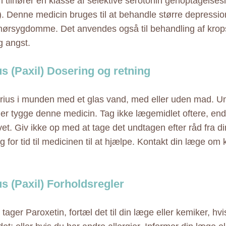
n tilhører en klasse af selektive serotonin genoptagel
). Denne medicin bruges til at behandle større depression
rsygdomme. Det anvendes også til behandling af krop
g angst.
us (Paxil) Dosering og retning
rius i munden med et glas vand, med eller uden mad. U
ler tygge denne medicin. Tag ikke lægemidlet oftere, end
vet. Giv ikke op med at tage det undtagen efter råd fra d
 for tid til medicinen til at hjælpe. Kontakt din læge om 
us (Paxil) Forholdsregler
tager Paroxetin, fortæl det til din læge eller kemiker, hvi