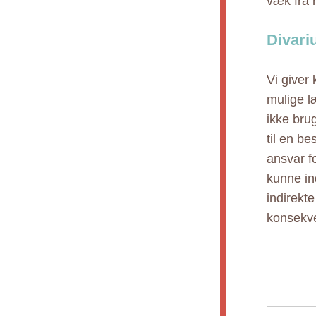
væk fra 
Divari
Vi giver
mulige l
ikke bru
til en b
ansvar fo
kunne ind
indirekt
konsekve