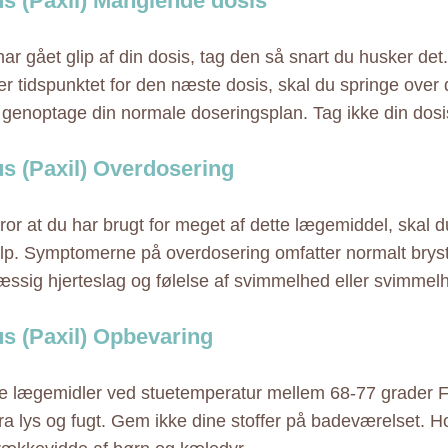
us (Paxil) Manglende dosis
ar gået glip af din dosis, tag den så snart du husker det.
ær tidspunktet for den næste dosis, skal du springe ove
 genoptage din normale doseringsplan. Tag ikke din dosi
us (Paxil) Overdosering
tror at du har brugt for meget af dette lægemiddel, skal 
p. Symptomerne på overdosering omfatter normalt bryst
ssig hjerteslag og følelse af svimmelhed eller svimmel
us (Paxil) Opbevaring
 lægemidler ved stuetemperatur mellem 68-77 grader F
ra lys og fugt. Gem ikke dine stoffer på badeværelset. Hol