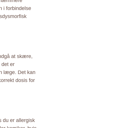
seshæmmere
 i forbindelse
sdysmorfisk
ndgå at skære,
 det er
in læge. Det kan
korrekt dosis for
s du er allergisk