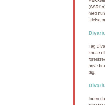
Paroxeti
(SSRI'er
med humø
lidelse o
Divari
Tag Diva
knuse el
foreskre
have brug
dig.
Divari
Inden du 