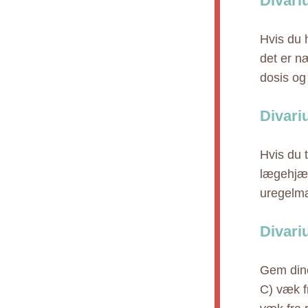
Divari
Hvis du h
det er n
dosis og
Divari
Hvis du 
lægehjæl
uregelmæ
Divari
Gem dine
C) væk f