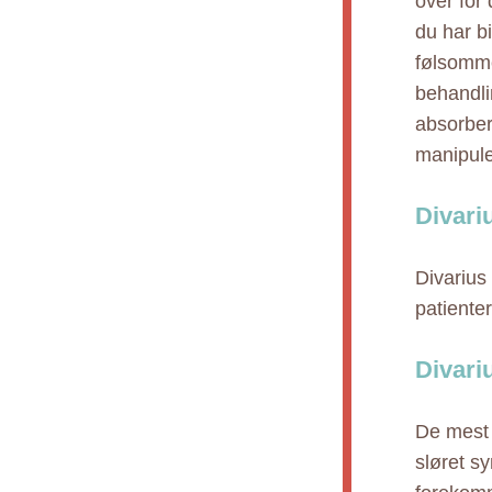
over for 
du har b
følsomme
behandli
absorber
manipule
Divari
Divarius
patiente
Divari
De mest 
sløret sy