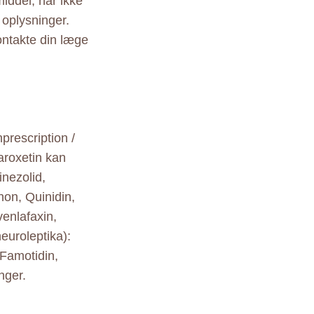
ddel, har ikke
 oplysninger.
ontakte din læge
nprescription /
aroxetin kan
nezolid,
on, Quinidin,
venlafaxin,
euroleptika):
 Famotidin,
nger.