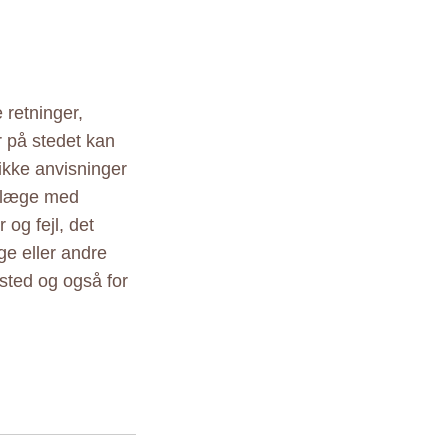
 retninger,
r på stedet kan
ikke anvisninger
r læge med
 og fejl, det
ige eller andre
sted og også for