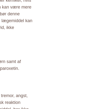
ller kemiker, hvis
ren kan være mere
n bør denne
e lægemiddel kan
id, ikke
ørn samt af
paroxetin.
 tremor, angst,
isk reaktion