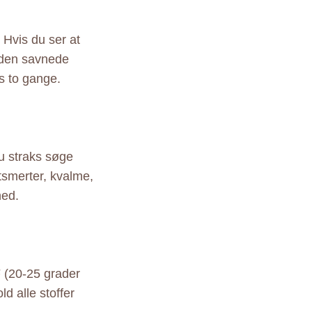
 Hvis du ser at
r den savnede
s to gange.
du straks søge
smerter, kvalme,
hed.
 (20-25 grader
d alle stoffer