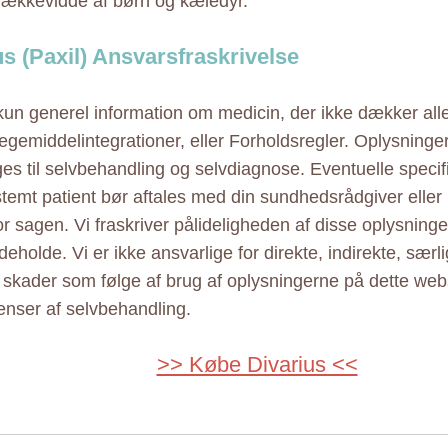
rækkevidde af børn og kæledyr.
us (Paxil) Ansvarsfraskrivelse
 kun generel information om medicin, der ikke dækker alle
ægemiddelintegrationer, eller Forholdsregler. Oplysninge
ges til selvbehandling og selvdiagnose. Eventuelle specif
estemt patient bør aftales med din sundhedsrådgiver elle
r sagen. Vi fraskriver pålideligheden af disse oplysninger
eholde. Vi er ikke ansvarlige for direkte, indirekte, særl
e skader som følge af brug af oplysningerne på dette web
nser af selvbehandling.
>> Købe Divarius <<