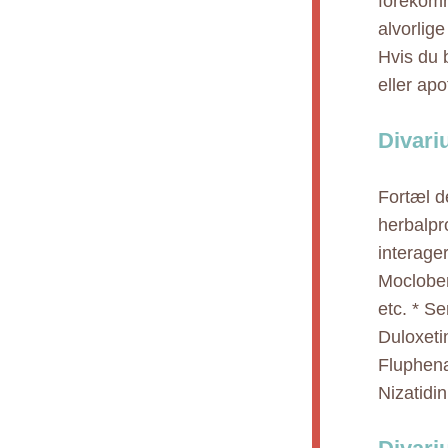
forekomm
alvorlige
Hvis du 
eller apo
Divariu
Fortæl de
herbalpr
interage
Moclobem
etc. * S
Duloxeti
Fluphena
Nizatidin