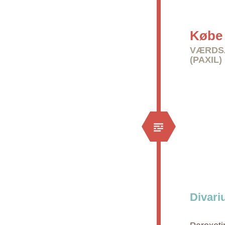
Købe 
VÆRDSÆ
(PAXIL)
Divari