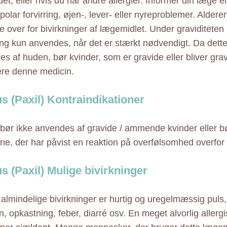
det; eller hvis du har andre allergier. Informer din læge e
ipolar forvirring, øjen-, lever- eller nyreproblemer. Alde
 over for bivirkninger af lægemidlet. Under graviditete
ng kun anvendes, når det er stærkt nødvendigt. Da dett
es af huden, bør kvinder, som er gravide eller bliver grav
re denne medicin.
us (Paxil) Kontraindikationer
 bør ikke anvendes af gravide / ammende kvinder eller b
rne, der har påvist en reaktion på overfølsomhed overfor 
us (Paxil) Mulige bivirkninger
almindelige bivirkninger er hurtig og uregelmæssig puls,
n, opkastning, feber, diarré osv. En meget alvorlig allerg