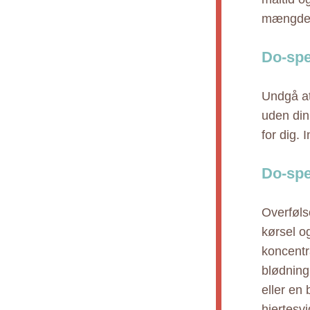
mængde 
Do-spe
Undgå at
uden din 
for dig.
Do-spe
Overføls
kørsel o
koncentr
blødning
eller en
hjertesv