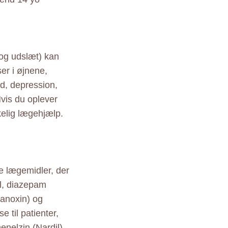
 og udslæt) kan
er i øjnene,
d, depression,
Hvis du oplever
kelig lægehjælp.
re lægemidler, der
ol, diazepam
Lanoxin) og
e til patienter,
elzin (Nardil),