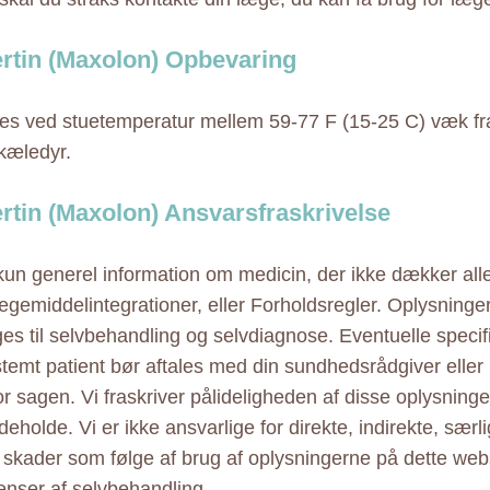
rtin (Maxolon) Opbevaring
s ved stuetemperatur mellem 59-77 F (15-25 C) væk fra 
kæledyr.
rtin (Maxolon) Ansvarsfraskrivelse
 kun generel information om medicin, der ikke dækker alle
ægemiddelintegrationer, eller Forholdsregler. Oplysninge
ges til selvbehandling og selvdiagnose. Eventuelle specif
estemt patient bør aftales med din sundhedsrådgiver elle
r sagen. Vi fraskriver pålideligheden af disse oplysninger
eholde. Vi er ikke ansvarlige for direkte, indirekte, særl
e skader som følge af brug af oplysningerne på dette web
nser af selvbehandling.