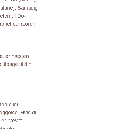
tulane). Samtidig
teten af Do-
ronchodilatorer,
det er næsten
tilbage til din
en eller
læggelse. Hvis du
r er nævnt
ehjælp.