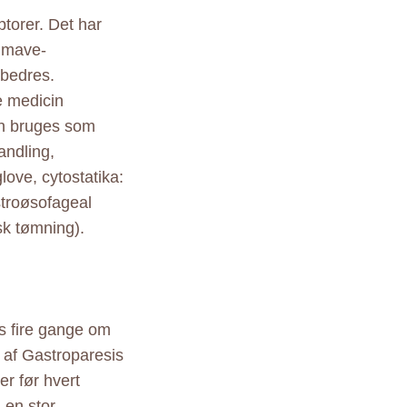
ptorer. Det har
i mave-
rbedres.
e medicin
in bruges som
andling,
love, cytostatika:
astroøsofageal
sk tømning).
s fire gange om
 af Gastroparesis
er før hvert
 en stor