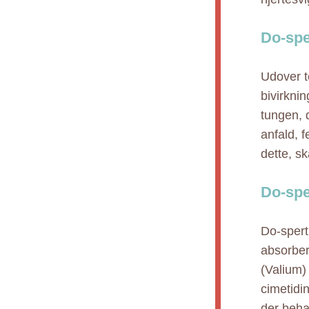
Do-spe
Udover t
bivirkni
tungen, 
anfald, f
dette, s
Do-spe
Do-spert
absorber
(Valium)
cimetidin
der beha