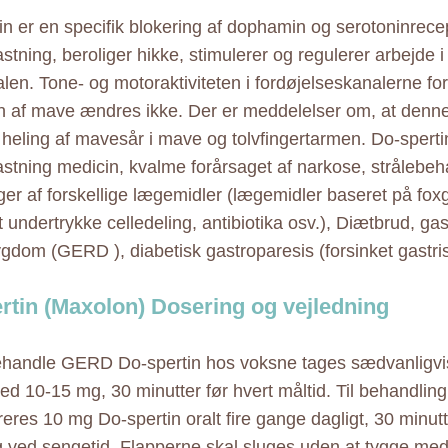
in er en specifik blokering af dophamin og serotoninrece
astning, beroliger hikke, stimulerer og regulerer arbejde 
len. Tone- og motoraktiviteten i fordøjelseskanalerne fo
n af mave ændres ikke. Der er meddelelser om, at denn
heling af mavesår i mave og tolvfingertarmen. Do-spert
astning medicin, kvalme forårsaget af narkose, strålebeh
nger af forskellige lægemidler (lægemidler baseret på foxg
t undertrykke celledeling, antibiotika osv.), Diætbrud, g
ygdom (GERD ), diabetisk gastroparesis (forsinket gastri
rtin (Maxolon) Dosering og vejledning
ehandle GERD Do-spertin hos voksne tages sædvanligvi
d 10-15 mg, 30 minutter før hvert måltid. Til behandling
eres 10 mg Do-spertin oralt fire gange dagligt, 30 minutt
g ved sengetid. Flapperne skal sluges uden at tygge med