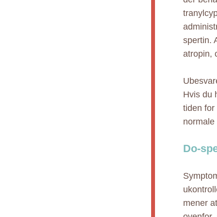
tranylcy
administ
spertin.
atropin,
Ubesvare
Hvis du h
tiden for
normale 
Do-spe
Symptome
ukontrol
mener at
ovenfor,