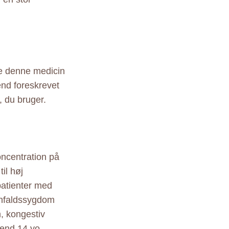
ge denne medicin
 end foreskrevet
, du bruger.
oncentration på
il høj
patienter med
 anfaldssygdom
, kongestiv
 end 14 yo