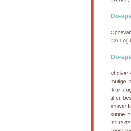
Do-spe
Opbevare
børn og 
Do-spe
Vi giver
mulige l
ikke bru
til en b
ansvar fo
kunne ind
indirekt
konsekve