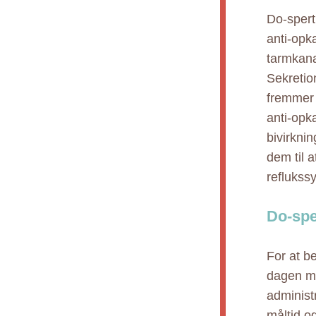
Do-spert
anti-opk
tarmkana
Sekretio
fremmer 
anti-opk
bivirkni
dem til a
reflukss
Do-spe
For at b
dagen me
administr
måltid o