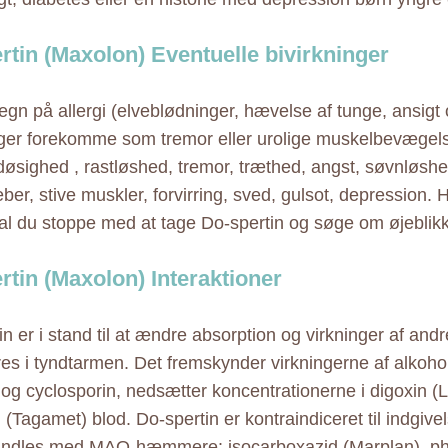
rtin (Maxolon) Eventuelle bivirkninger
egn på allergi (elveblødninger, hævelse af tunge, ansigt
nger forekomme som tremor eller urolige muskelbevægels
døsighed , rastløshed, tremor, træthed, angst, søvnløshe
eber, stive muskler, forvirring, sved, gulsot, depression. 
kal du stoppe med at tage Do-spertin og søge om øjeblik
rtin (Maxolon) Interaktioner
in er i stand til at ændre absorption og virkninger af and
es i tyndtarmen. Det fremskynder virkningerne af alkoh
 og cyclosporin, nedsætter koncentrationerne i digoxin (
 (Tagamet) blod. Do-spertin er kontraindiceret til indgivels
ndles med MAO-hæmmere: isocarboxazid (Marplan), phen