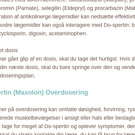
promin (Parnate), selegilin (Eldepryl) og procarbazin (Ma
ration af antikolinerge lægemidler kan nedsætte effektivi
 Andre lægemidler kan også interagere med Do-spertin: b
 cyclosporin, digoxin, acetaminophen.
t dosis
ar gået glip af en dosis, skal du tage det hurtigst. Hvis 
 din næste dosis, skal du bare springe over den og vende 
doseringsplan.
rtin (Maxolon) Overdosering
r på overdosering kan omfatte døsighed, forvirring, ryst
lerede muskelbevægelser i ansigt eller hals eller beslag
 tage for meget af Do-spertin og oplever symptomer, de
 skal du straks kontakte din læge, du kan få brug for læg