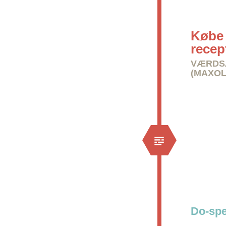
Købe 
recep
VÆRDSÆ
(MAXOL
Do-spe