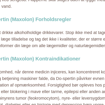
vand.
rtin (Maxolon) Forholdsregler
 drikke alkoholholdige drikkevarer. Stop ikke med at ta
læge tilladelse og tag det ikke i kvaliteter, der er større
 Informer din læge om alle lægemidler og naturlægemidler
rtin (Maxolon) Kontraindikationer
omhed, når denne medicin injiceres, kan koncentreret k
g betjening maskiner falde, da Do-spertin påvirker evnen t
ation af opmærksomhed. Forsigtighed bør opleves hos 
 eller blokering i mave eller tarme, epilepsi eller anden
 binyrens tumor (feokromocytom), nyre- eller leversygdom
igt, diabetes eller en historie med depression børn yngre