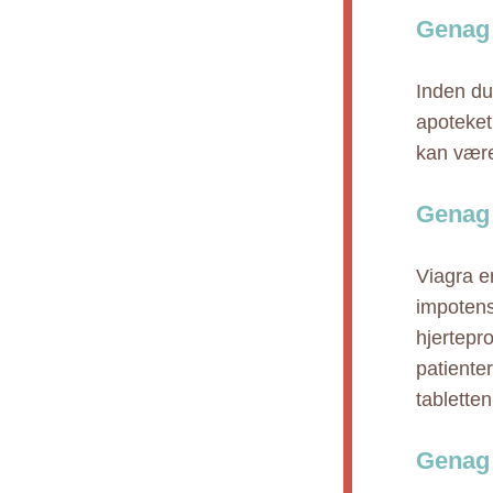
Genag 
Inden du 
apoteket,
kan være
Genag 
Viagra e
impotens 
hjertepr
patiente
tabletten
Genag 