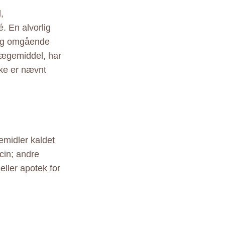
,
. En alvorlig
søg omgående
lægemiddel, har
kke er nævnt
emidler kaldet
icin; andre
eller apotek for