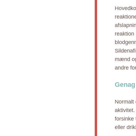
Hovedkom
reaktion
afslapni
reaktion
blodgenn
Sildenafi
mænd og 
andre fo
Genag 
Normalt 
aktivite
forsinke 
eller dri