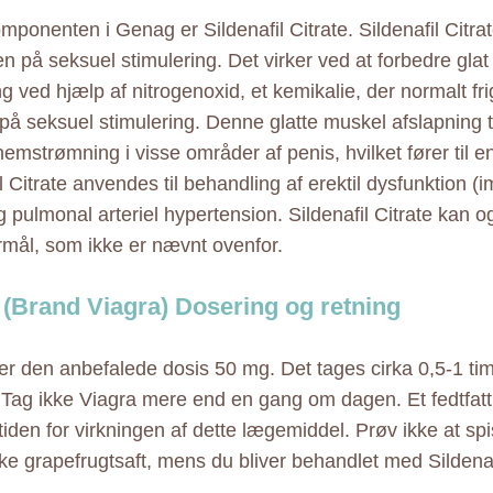
ponenten i Genag er Sildenafil Citrate. Sildenafil Citrat
en på seksuel stimulering. Det virker ved at forbedre gla
ng ved hjælp af nitrogenoxid, et kemikalie, der normalt fr
 på seksuel stimulering. Denne glatte muskel afslapning t
emstrømning i visse områder af penis, hvilket fører til en
l Citrate anvendes til behandling af erektil dysfunktion (
pulmonal arteriel hypertension. Sildenafil Citrate kan og
rmål, som ikke er nævnt ovenfor.
(Brand Viagra) Dosering og retning
er den anbefalede dosis 50 mg. Det tages cirka 0,5-1 tim
t. Tag ikke Viagra mere end en gang om dagen. Et fedtfatt
tiden for virkningen af dette lægemiddel. Prøv ikke at sp
kke grapefrugtsaft, mens du bliver behandlet med Sildenafi