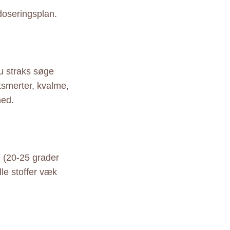
doseringsplan.
du straks søge
smerter, kvalme,
hed.
 (20-25 grader
lle stoffer væk