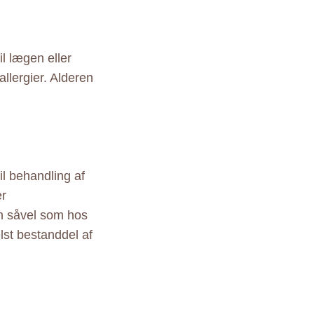
il lægen eller
allergier. Alderen
il behandling af
er
rn såvel som hos
lst bestanddel af