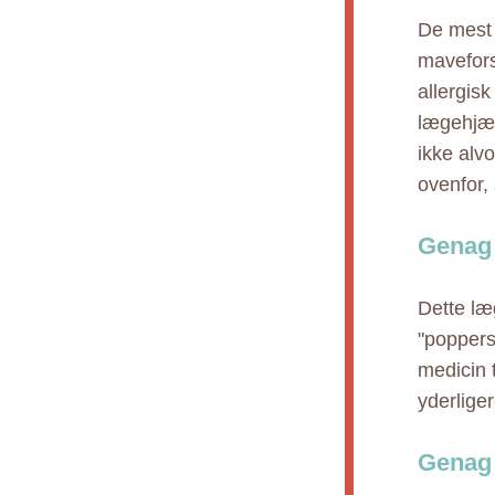
De mest 
mavefors
allergis
lægehjæl
ikke alv
ovenfor,
Genag 
Dette læ
"poppers"
medicin 
yderlige
Genag 