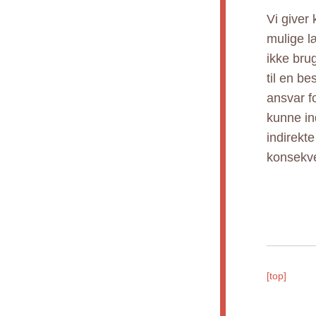
Vi giver
mulige l
ikke bru
til en b
ansvar fo
kunne ind
indirekt
konsekve
[top]