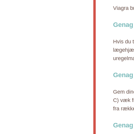
Viagra b
Genag 
Hvis du 
lægehjæl
uregelmæ
Genag 
Gem dine
C) væk f
fra rækk
Genag 