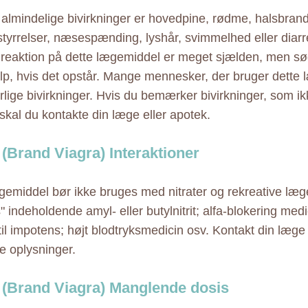
almindelige bivirkninger er hovedpine, rødme, halsbrand
tyrrelser, næsespænding, lyshår, svimmelhed eller diarré
k reaktion på dette lægemiddel er meget sjælden, men 
p, hvis det opstår. Mange mennesker, der bruger dette 
orlige bivirkninger. Hvis du bemærker bivirkninger, som i
 skal du kontakte din læge eller apotek.
(Brand Viagra) Interaktioner
gemiddel bør ikke bruges med nitrater og rekreative læg
 indeholdende amyl- eller butylnitrit; alfa-blokering med
til impotens; højt blodtryksmedicin osv. Kontakt din læge 
re oplysninger.
(Brand Viagra) Manglende dosis