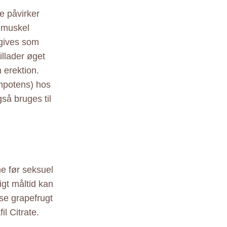
e påvirker
t muskel
igives som
illader øget
 erektion.
impotens) hos
så bruges til
e før seksuel
igt måltid kan
ise grapefrugt
l Citrate.